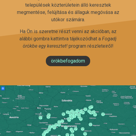
települések közterületein álló keresztek
megmentése, felújítása és állaguk megóvása az
utókor számára.
Ha Ön is szeretne részt venni az akcióban, az
alábbi gombra kattintva tájékozódhat a
Fogadj
örökbe egy keresztet!
program részleteiről!
örökbefogadom