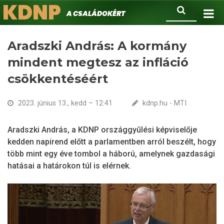
KDNP
Ugrás
Keresés
A családokért.
a
tartalomra
Aradszki András: A kormány
mindent megtesz az infláció
csökkentéséért
2023. június 13., kedd – 12:41
kdnp.hu - MTI
Aradszki András, a KDNP országgyűlési képviselője
kedden napirend előtt a parlamentben arról beszélt, hogy
több mint egy éve tombol a háború, amelynek gazdasági
hatásai a határokon túl is elérnek.