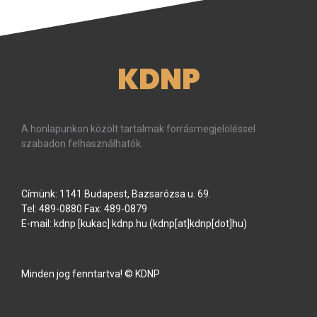
KDNP
A honlapunkon közölt tartalmak forrásmegjelöléssel
szabadon felhasználhatók.
Címünk: 1141 Budapest, Bazsarózsa u. 69.
Tel: 489-0880 Fax: 489-0879
E-mail:
kdnp
[kukac]
kdnp
.
hu
(kdnp[at]kdnp[dot]hu)
Minden jog fenntartva! © KDNP