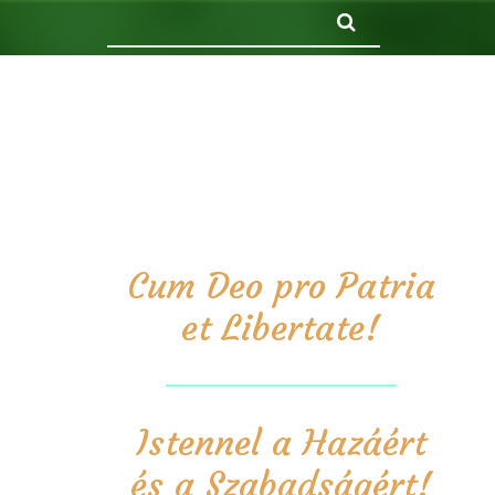
Keresés
Cum Deo pro Patria
et Libertate!
Istennel a Hazáért
és a Szabadságért!