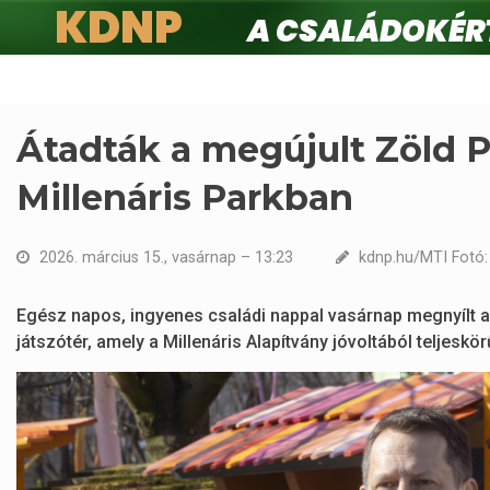
KDNP
A családokért.
Ugrás
a
tartalomra
Átadták a megújult Zöld Pé
Millenáris Parkban
2026. március 15., vasárnap – 13:23
kdnp.hu/MTI Fotó:
Egész napos, ingyenes családi nappal vasárnap megnyílt a 
játszótér, amely a Millenáris Alapítvány jóvoltából teljeskö