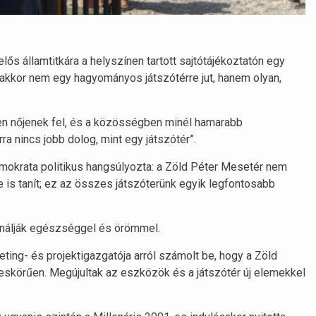
lős államtitkára a helyszínen tartott sajtótájékoztatón egy
, akkor nem egy hagyományos játszótérre jut, hanem olyan,
en nőjenek fel, és a közösségben minél hamarabb
rra nincs jobb dolog, mint egy játszótér”.
demokrata politikus hangsúlyozta: a Zöld Péter Mesetér nem
e is tanít; ez az összes játszóterünk egyik legfontosabb
sználják egészséggel és örömmel.
ting- és projektigazgatója arról számolt be, hogy a Zöld
eljeskörűen. Megújultak az eszközök és a játszótér új elemekkel