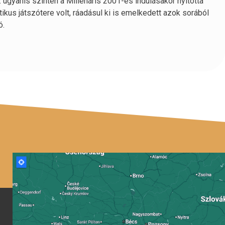
z ugyanis szintén a Millenáris 2001-es indulásakor nyitotta
ikus játszótere volt, ráadásul ki is emelkedett azok sorából
ó.