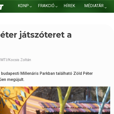
KDNP
FRAKCIÓ
HÍREK
MÉDIATÁR
KAPCSOLAT
ter játszóteret a
 MTI/Kocsis Zoltán
budapesti Millenáris Parkban található Zöld Péter
rűen megújult.