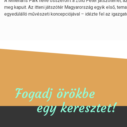
A Millenáris Park neve összeforrt a Zöld Péter játszótérrel, a
meg kapuit. Az itteni játszótér Magyarország egyik első, temat
egyedülálló művészeti koncepciójával – idézte fel az igazgat
Fogadj örökbe
egy keresztet!