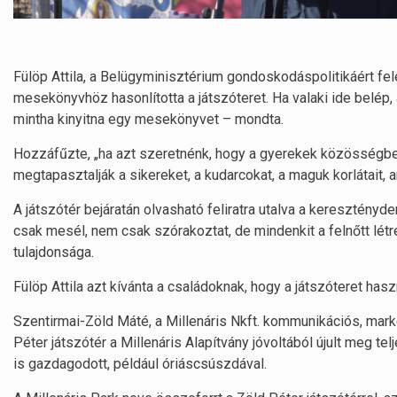
Fülöp Attila, a Belügyminisztérium gondoskodáspolitikáért fele
mesekönyvhöz hasonlította a játszóteret. Ha valaki ide belép
mintha kinyitna egy mesekönyvet – mondta.
Hozzáfűzte, „ha azt szeretnénk, hogy a gyerekek közösségb
megtapasztalják a sikereket, a kudarcokat, a maguk korlátait, a
A játszótér bejáratán olvasható feliratra utalva a keresztény
csak mesél, nem csak szórakoztat, de mindenkit a felnőtt létr
tulajdonsága.
Fülöp Attila azt kívánta a családoknak, hogy a játszóteret ha
Szentirmai-Zöld Máté, a Millenáris Nkft. kommunikációs, marke
Péter játszótér a Millenáris Alapítvány jóvoltából újult meg t
is gazdagodott, például óriáscsúszdával.