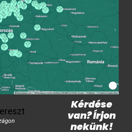
Kérdése
ereszt
van? Írjon
zágon
nekünk!