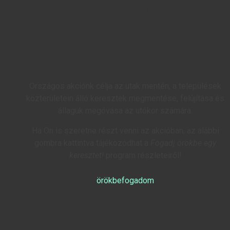
Országos akciónk célja az utak mentén, a települések
közterületein álló keresztek megmentése, felújítása és
állaguk megóvása az utókor számára.
Ha Ön is szeretne részt venni az akcióban, az alábbi
gombra kattintva tájékozódhat a
Fogadj örökbe egy
keresztet!
program részleteiről!
örökbefogadom