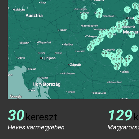
30
129
kereszt
k
Heves vármegyében
Magyarors