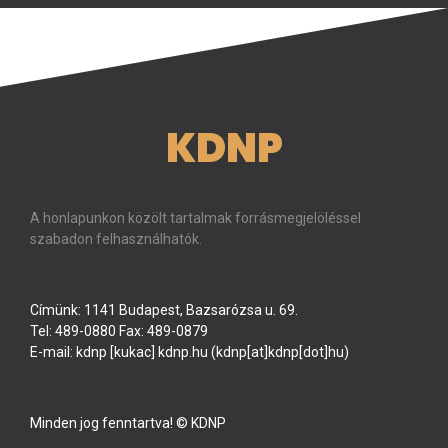
KDNP
A honlapunkon közölt tartalmak forrásmegjelöléssel
szabadon felhasználhatók.
Címünk: 1141 Budapest, Bazsarózsa u. 69.
Tel: 489-0880 Fax: 489-0879
E-mail:
kdnp
[kukac]
kdnp
.
hu
(kdnp[at]kdnp[dot]hu)
Minden jog fenntartva! © KDNP