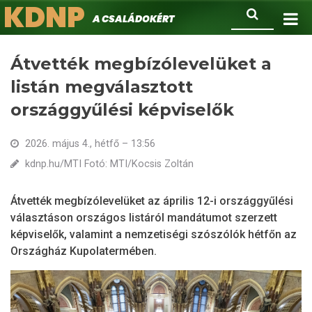
KDNP
Ugrás
Keresés
A családokért.
a
tartalomra
Átvették megbízólevelüket a
listán megválasztott
országgyűlési képviselők
2026. május 4., hétfő – 13:56
kdnp.hu/MTI Fotó: MTI/Kocsis Zoltán
Átvették megbízólevelüket az április 12-i országgyűlési
választáson országos listáról mandátumot szerzett
képviselők, valamint a nemzetiségi szószólók hétfőn az
Országház Kupolatermében.