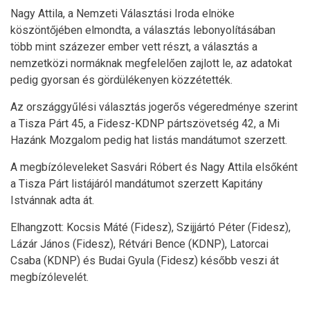
Nagy Attila, a Nemzeti Választási Iroda elnöke
köszöntőjében elmondta, a választás lebonyolításában
több mint százezer ember vett részt, a választás a
nemzetközi normáknak megfelelően zajlott le, az adatokat
pedig gyorsan és gördülékenyen közzétették.
Az országgyűlési választás jogerős végeredménye szerint
a Tisza Párt 45, a Fidesz-KDNP pártszövetség 42, a Mi
Hazánk Mozgalom pedig hat listás mandátumot szerzett.
A megbízóleveleket Sasvári Róbert és Nagy Attila elsőként
a Tisza Párt listájáról mandátumot szerzett Kapitány
Istvánnak adta át.
Elhangzott: Kocsis Máté (Fidesz), Szijjártó Péter (Fidesz),
Lázár János (Fidesz), Rétvári Bence (KDNP), Latorcai
Csaba (KDNP) és Budai Gyula (Fidesz) később veszi át
megbízólevelét.