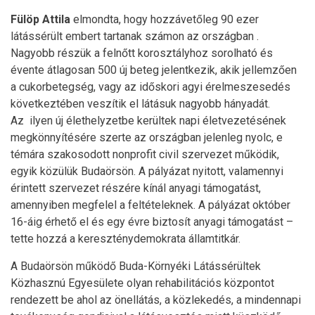
Fülöp Attila
elmondta, hogy hozzávetőleg 90 ezer
látássérült embert tartanak számon az országban .
Nagyobb részük a felnőtt korosztályhoz sorolható és
évente átlagosan 500 új beteg jelentkezik, akik jellemzően
a cukorbetegség, vagy az időskori agyi érelmeszesedés
következtében veszítik el látásuk nagyobb hányadát.
Az ilyen új élethelyzetbe kerültek napi életvezetésének
megkönnyítésére szerte az országban jelenleg nyolc, e
témára szakosodott nonprofit civil szervezet működik,
egyik közülük Budaörsön. A pályázat nyitott, valamennyi
érintett szervezet részére kínál anyagi támogatást,
amennyiben megfelel a feltételeknek. A pályázat október
16-áig érhető el és egy évre biztosít anyagi támogatást –
tette hozzá a kereszténydemokrata államtitkár.
A Budaörsön működő Buda-Környéki Látássérültek
Közhasznú Egyesülete olyan rehabilitációs központot
rendezett be ahol az önellátás, a közlekedés, a mindennapi