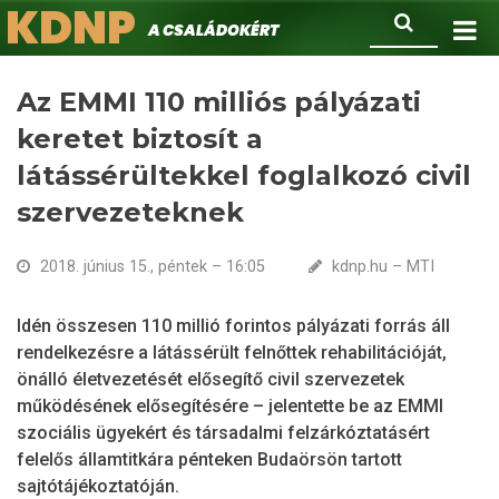
KDNP
Ugrás
Keresés
A családokért.
a
tartalomra
Az EMMI 110 milliós pályázati
keretet biztosít a
látássérültekkel foglalkozó civil
szervezeteknek
2018. június 15., péntek – 16:05
kdnp.hu – MTI
Idén összesen 110 millió forintos pályázati forrás áll
rendelkezésre a látássérült felnőttek rehabilitációját,
önálló életvezetését elősegítő civil szervezetek
működésének elősegítésére – jelentette be az EMMI
szociális ügyekért és társadalmi felzárkóztatásért
felelős államtitkára pénteken Budaörsön tartott
sajtótájékoztatóján.