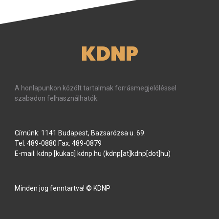
KDNP
A honlapunkon közölt tartalmak forrásmegjelöléssel
szabadon felhasználhatók.
Címünk: 1141 Budapest, Bazsarózsa u. 69.
Tel: 489-0880 Fax: 489-0879
E-mail:
kdnp
[kukac]
kdnp
.
hu
(kdnp[at]kdnp[dot]hu)
Minden jog fenntartva! © KDNP