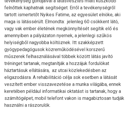
tevékenység gondjaival a látásvesztés miatt küszködő
felnőttek kaphatnak segítséget. Erről a tevékenységről
tartott ismertetőt Nyikes Fatime, az egyesület elnöke, aki
maga is látássérült. Elmondta: jelenleg 60 csökkent látó,
vagy vak ember életének megkönnyítését segítik elő és
amennyiben a pályázaton nyernek, a jelenlegi szűkös
helyiségből nagyobba költöznek. Itt szakképzett
gyógypedagógusok közreműködésével korszerű
műszerek felhasználásával többek között látás javító
tréninget tartanak, megtanítják a hozzájuk fordulókat
háztartásuk ellátására, az utcai közlekedésben az
eligazodásra. A rehabilitáció célja sok esetben a látását
veszített ember visszavezetése a munka világába, ennek
keretében például informatikai oktatást is tartanak, hogy a
számítógépet, mobil telefont vakon is magabiztosan tudják
használni a rászorulók.