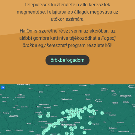
települések közterületein álló keresztek
megmentése, felújítása és állaguk megóvása az
utókor számára.
Ha Ön is szeretne részt venni az akcióban, az
alábbi gombra kattintva tájékozódhat a
Fogadj
örökbe egy keresztet!
program részleteiről!
örökbefogadom