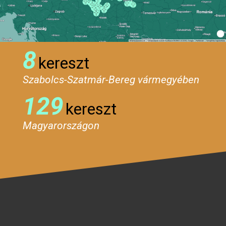
8
kereszt
Szabolcs-Szatmár-Bereg vármegyében
129
kereszt
Magyarországon