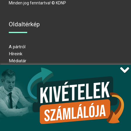
Minden jog fenntartva! © KDNP
Oldaltérkép
A pártról
Híreink
Médiatár
Impresszum
Adatkezelési nyilatkozat
Átláthatósági nyilatkozat
Ugrás az oldal tetejére
Kövessen minket!
fb
ig
x