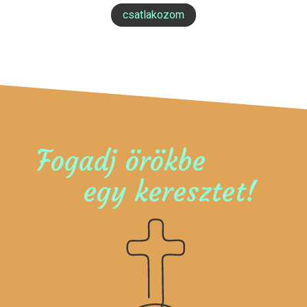
csatlakozom
Fogadj örökbe
egy keresztet!