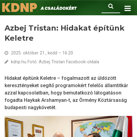
KDNP
Ugrás
Keresés
A családokért.
a
tartalomra
Azbej Tristan: Hidakat építünk
Keletre
2025. október 21., kedd – 16:20
kdnp.hu Fotó: Azbej Tristan Facebook-oldala
Hidakat építünk Keletre – fogalmazott az üldözött
keresztényeket segítő programokért felelős államtitkár
azzal kapcsolatban, hogy bemutatkozó látogatáson
fogadta Haykak Arshamyan-t, az Örmény Köztársaság
budapesti nagykövetét.