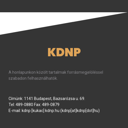
KDNP
A honlapunkon közölt tartalmak forrásmegjelöléssel
szabadon felhasználhatók.
Címünk: 1141 Budapest, Bazsarózsa u. 69.
Tel: 489-0880 Fax: 489-0879
E-mail:
kdnp
[kukac]
kdnp
.
hu
(kdnp[at]kdnp[dot]hu)