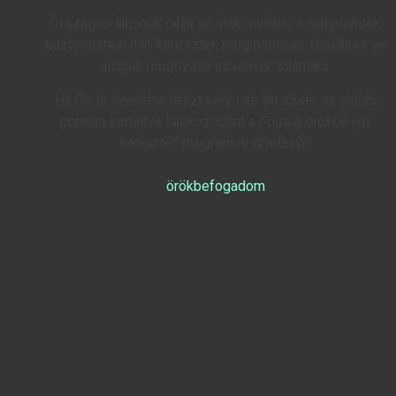
Országos akciónk célja az utak mentén, a települések
közterületein álló keresztek megmentése, felújítása és
állaguk megóvása az utókor számára.
Ha Ön is szeretne részt venni az akcióban, az alábbi
gombra kattintva tájékozódhat a
Fogadj örökbe egy
keresztet!
program részleteiről!
örökbefogadom