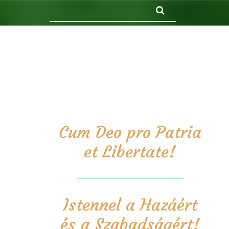
Keresés
Cum Deo pro Patria
et Libertate!
Istennel a Hazáért
és a Szabadságért!