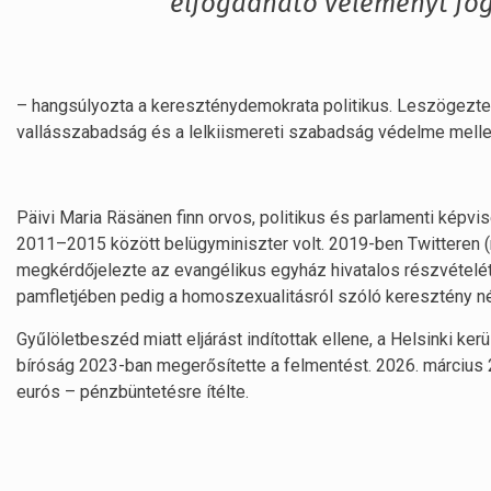
elfogadható véleményt fo
– hangsúlyozta a kereszténydemokrata politikus. Leszögezte:
vallásszabadság és a lelkiismereti szabadság védelme mellet
Päivi Maria Räsänen finn orvos, politikus és parlamenti kép
2011–2015 között belügyminiszter volt. 2019-ben Twitteren (
megkérdőjelezte az evangélikus egyház hivatalos részvételét
pamfletjében pedig a homoszexualitásról szóló keresztény néz
Gyűlöletbeszéd miatt eljárást indítottak ellene, a Helsinki ker
bíróság 2023-ban megerősítette a felmentést. 2026. március
eurós – pénzbüntetésre ítélte.