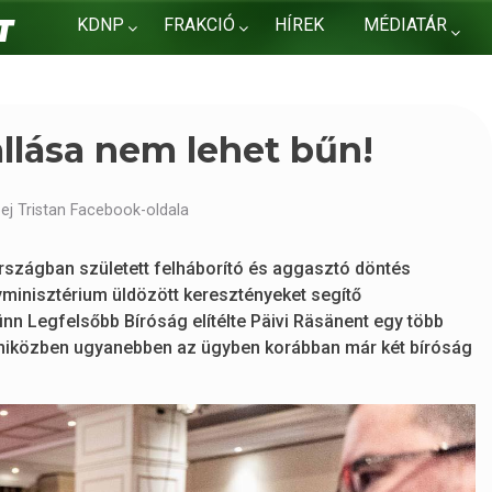
KDNP
FRAKCIÓ
HÍREK
MÉDIATÁR
KAPCSOLAT
allása nem lehet bűn!
ej Tristan Facebook-oldala
nországban született felháborító és aggasztó döntés
minisztérium üldözött keresztényeket segítő
inn Legfelsőbb Bíróság elítélte Päivi Räsänent egy több
, miközben ugyanebben az ügyben korábban már két bíróság