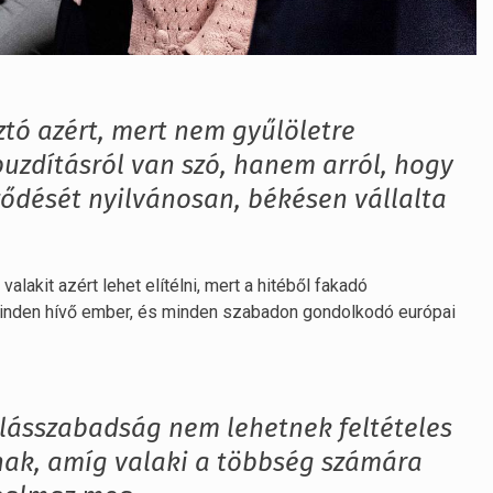
tó azért, mert nem gyűlöletre
buzdításról van szó, hanem arról, hogy
ődését nyilvánosan, békésen vállalta
lakit azért lehet elítélni, mert a hitéből fakadó
nden hívő ember, és minden szabadon gondolkodó európai
ólásszabadság nem lehetnek feltételes
nak, amíg valaki a többség számára