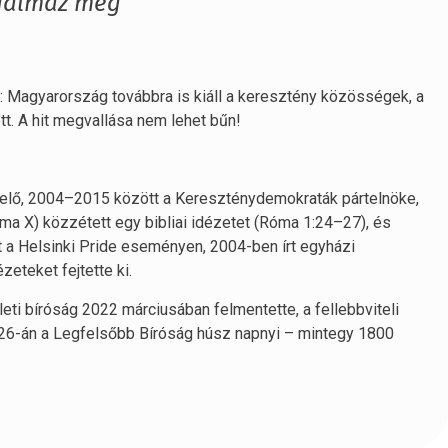
galmaz meg
 Magyarország továbbra is kiáll a keresztény közösségek, a
t. A hit megvallása nem lehet bűn!
viselő, 2004–2015 között a Kereszténydemokraták pártelnöke,
ma X) közzétett egy bibliai idézetet (Róma 1:24–27), és
 a Helsinki Pride eseményen, 2004-ben írt egyházi
eteket fejtette ki.
ületi bíróság 2022 márciusában felmentette, a fellebbviteli
 26-án a Legfelsőbb Bíróság húsz napnyi – mintegy 1800