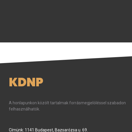
KDNP
A honlapunkon közölt tartalmak forrásmegjelöléssel szabadon
felhasználhatók.
Címünk: 1141 Budapest, Bazsarózsa u. 69.