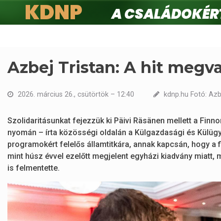
KDNP
A családokért.
Ugrás
a
tartalomra
Azbej Tristan: A hit megv
2026. március 26., csütörtök – 12:40
kdnp.hu Fotó: Azb
Szolidaritásunkat fejezzük ki Päivi Räsänen mellett a Fin
nyomán – írta közösségi oldalán a Külgazdasági és Külügy
programokért felelős államtitkára, annak kapcsán, hogy a f
mint húsz évvel ezelőtt megjelent egyházi kiadvány miatt
is felmentette.