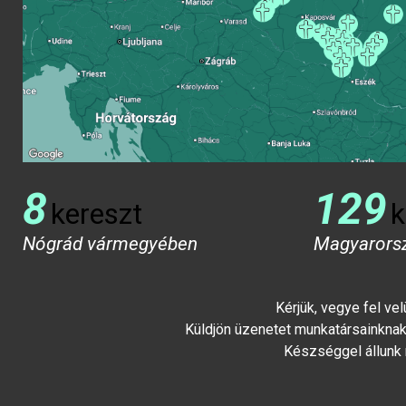
8
129
kereszt
k
Nógrád vármegyében
Magyarors
Kérjük, vegye fel ve
Küldjön üzenetet munkatársainknak 
Készséggel állunk