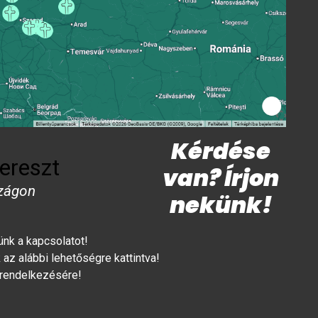
Kérdése
ereszt
van? Írjon
zágon
nekünk!
lünk a kapcsolatot!
az alábbi lehetőségre kattintva!
 rendelkezésére!