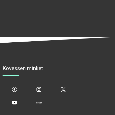
Kövessen minket!
fb
ig
x
yt
flickr