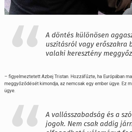
A döntés különösen aggasz
uszításról vagy erőszakra 
valaki keresztény meggyőz
– figyelmeztetett Azbej Tristan. Hozzáfűzte, ha Európában ma va
meggyőződését kimondja, az nemcsak egy ember ügye. Ez mi
ügye.
A vallásszabadság és a sz
jogok. Nem csak addig jár