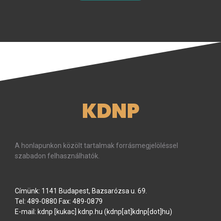
KDNP
A honlapunkon közölt tartalmak forrásmegjelöléssel
szabadon felhasználhatók.
Címünk: 1141 Budapest, Bazsarózsa u. 69.
Tel: 489-0880 Fax: 489-0879
E-mail:
kdnp
[kukac]
kdnp
.
hu
(kdnp[at]kdnp[dot]hu)