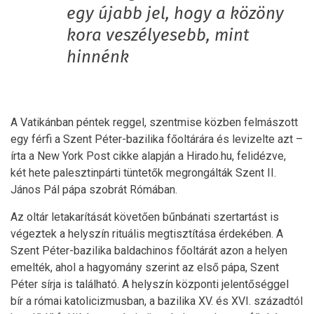
egy újabb jel, hogy a közöny
kora veszélyesebb, mint
hinnénk
A Vatikánban péntek reggel, szentmise közben felmászott
egy férfi a Szent Péter-bazilika főoltárára és levizelte azt –
írta a New York Post cikke alapján a Hirado.hu, felidézve,
két hete palesztinpárti tüntetők megrongálták Szent II.
János Pál pápa szobrát Rómában.
Az oltár letakarítását követően bűnbánati szertartást is
végeztek a helyszín rituális megtisztítása érdekében. A
Szent Péter-bazilika baldachinos főoltárát azon a helyen
emelték, ahol a hagyomány szerint az első pápa, Szent
Péter sírja is található. A helyszín központi jelentőséggel
bír a római katolicizmusban, a bazilika XV. és XVI. századtól