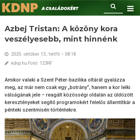
KDNP
Ugrás
Keresés
A családokért.
a
tartalomra
Azbej Tristan: A közöny kora
veszélyesebb, mint hinnénk
2025. október 13., hétfő – 08:18
kdnp.hu Fotó: 123RF
Amikor valaki a Szent Péter-bazilika oltárát gyalázza
meg, az már nem csak egy „botrány”, hanem a kor lelki
válságának jele – reagált közösségi oldalán az üldözött
keresztényeket segítő programokért felelős államtitkár a
pénteki szentmisén történtekre.