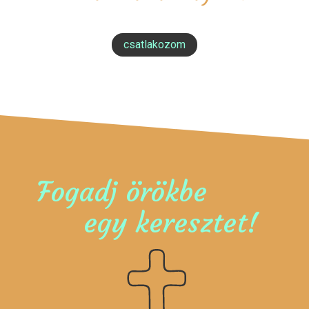
csatlakozom
Fogadj örökbe
egy keresztet!