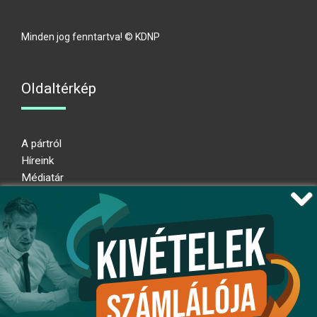
Minden jog fenntartva! © KDNP
Oldaltérkép
A pártról
Híreink
Médiatár
Impresszum
Adatkezelési nyilatkozat
Átláthatósági nyilatkozat
Ugrás az oldal tetejére
Kövessen minket!