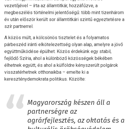
vezetőjével – írta az államtitkár, hozzáfűzve, a
megbeszélés történelmi jelentőségű: több mint tizenhárom
év után először került sor államtitkári szintű egyeztetésre a
szír partnerrel.
A közös múlt, a kölcsönös tisztelet és a folyamatos
párbeszéd iránti elkötelezettség olyan alap, amelyre a jövő
együttműködése épülhet. Közös érdekünk egy stabil,
fejlődő Szíria, ahol a különböző közösségek békében
élhetnek együtt, és ahol a külföldre kényszerült polgárok
visszatérhetnek otthonaikba – emelte ki a
kereszténydemokrata politikus. Közölte:
Magyarország készen áll a
partnerségre az
agrárfejlesztés, az oktatás és a