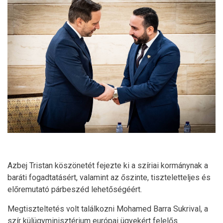
Azbej Tristan köszönetét fejezte ki a szíriai kormánynak a
baráti fogadtatásért, valamint az őszinte, tiszteletteljes és
előremutató párbeszéd lehetőségéért.
Megtiszteltetés volt találkozni Mohamed Barra Sukrival, a
szír külügyminisztérium európai ügyekért felelős