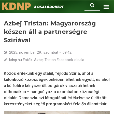
KDNP
Ugrás
Keresés
A családokért.
a
tartalomra
Azbej Tristan: Magyarország
készen áll a partnerségre
Szíriával
2025. november 29., szombat – 09:42
kdnp.hu Fotók: Azbej Tristan Facebook-oldala
Közös érdekünk egy stabil, fejlődő Szíria, ahol a
különböző közösségek békében élhetnek együtt, és ahol
a külföldre kényszerült polgárok visszatérhetnek
otthonaikba – hangsúlyozta szombaton közösségi
oldalán Damaszkuszi látogatását értékelve az üldözött
keresztényeket segítő programokért felelős államtitkár.