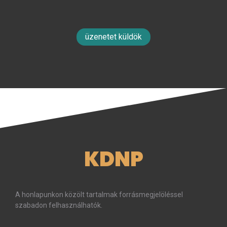
üzenetet küldök
KDNP
A honlapunkon közölt tartalmak forrásmegjelöléssel
szabadon felhasználhatók.