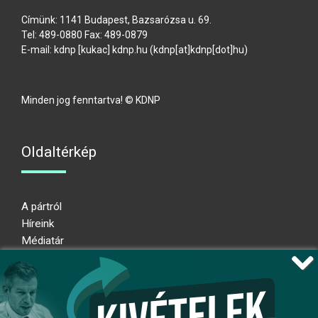
Címünk: 1141 Budapest, Bazsarózsa u. 69.
Tel: 489-0880 Fax: 489-0879
E-mail:
kdnp
[kukac]
kdnp
.
hu
(kdnp[at]kdnp[dot]hu)
Minden jog fenntartva! © KDNP
Oldaltérkép
A pártról
Híreink
Médiatár
Impresszum
Adatkezelési nyilatkozat
Átláthatósági nyilatkozat
Ugrás az oldal tetejére