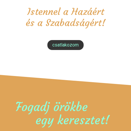
Istennel a Hazáért
és a Szabadságért!
csatlakozom
Fogadj örökbe
egy keresztet!