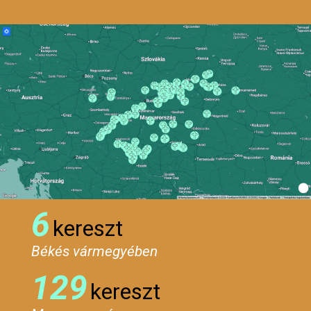
6
kereszt
Békés vármegyében
129
kereszt