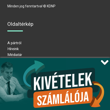
Minden jog fenntartva! © KDNP
Oldaltérkép
A pártról
Híreink
Médiatár
Impresszum
Adatkezelési nyilatkozat
Átláthatósági nyilatkozat
Ugrás az oldal tetejére
Kövessen minket!