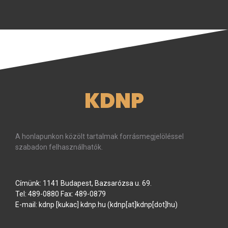
KDNP
A honlapunkon közölt tartalmak forrásmegjelöléssel
szabadon felhasználhatók.
Címünk: 1141 Budapest, Bazsarózsa u. 69.
Tel: 489-0880 Fax: 489-0879
E-mail:
kdnp
[kukac]
kdnp
.
hu
(kdnp[at]kdnp[dot]hu)