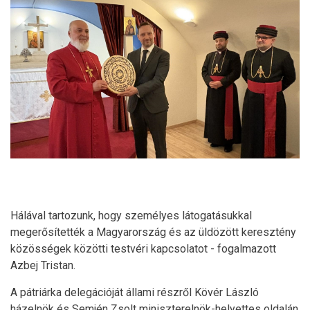
Hálával tartozunk, hogy személyes látogatásukkal
megerősítették a Magyarország és az üldözött keresztény
közösségek közötti testvéri kapcsolatot - fogalmazott
Azbej Tristan.
A pátriárka delegációját állami részről Kövér László
házelnök és Semjén Zsolt miniszterelnök-helyettes oldalán