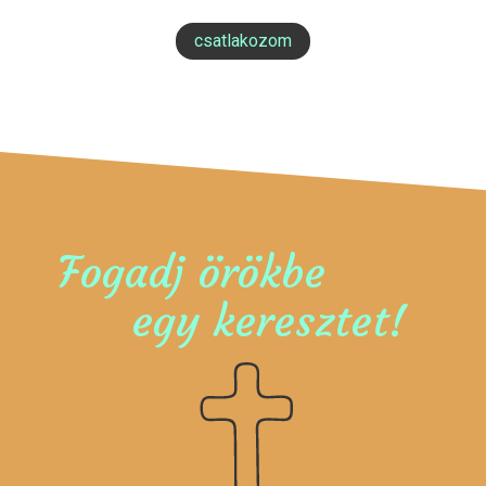
csatlakozom
Fogadj örökbe
egy keresztet!