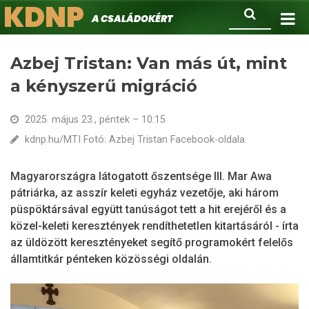
KDNP
Ugrás
Keresés
A családokért.
a
tartalomra
Azbej Tristan: Van más út, mint
a kényszerű migráció
2025. május 23., péntek – 10:15
kdnp.hu/MTI Fotó: Azbej Tristan Facebook-oldala
Magyarországra látogatott őszentsége III. Mar Awa
pátriárka, az asszír keleti egyház vezetője, aki három
püspöktársával együtt tanúságot tett a hit erejéről és a
közel-keleti keresztények rendíthetetlen kitartásáról - írta
az üldözött keresztényeket segítő programokért felelős
államtitkár pénteken közösségi oldalán.