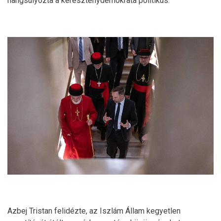
hangsúlyozta a kereszténydemokrata politikus.
Azbej Tristan felidézte, az Iszlám Állam kegyetlen