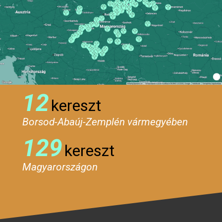
12
kereszt
Borsod-Abaúj-Zemplén vármegyében
129
kereszt
Magyarországon