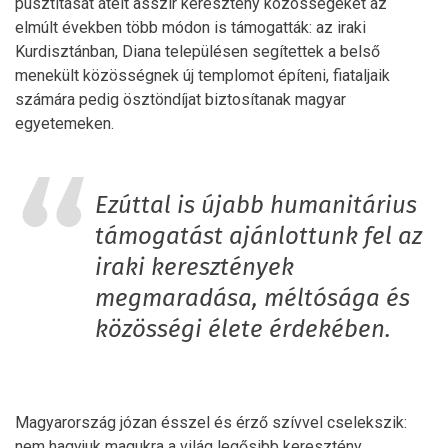
pusztítását átélt asszír keresztény közösségeket az
elmúlt években több módon is támogatták: az iraki
Kurdisztánban, Diana településen segítettek a belső
menekült közösségnek új templomot építeni, fiataljaik
számára pedig ösztöndíjat biztosítanak magyar
egyetemeken.
Ezúttal is újabb humanitárius
támogatást ajánlottunk fel az
iraki keresztények
megmaradása, méltósága és
közösségi élete érdekében.
Magyarország józan ésszel és érző szívvel cselekszik:
nem hagyjuk magukra a világ legősibb keresztény