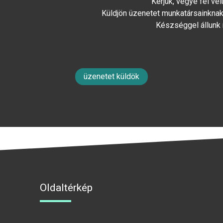
Kérjük, vegye fel ve
Küldjön üzenetet munkatársainknak 
Készséggel állunk
üzenetet küldök
Oldaltérkép