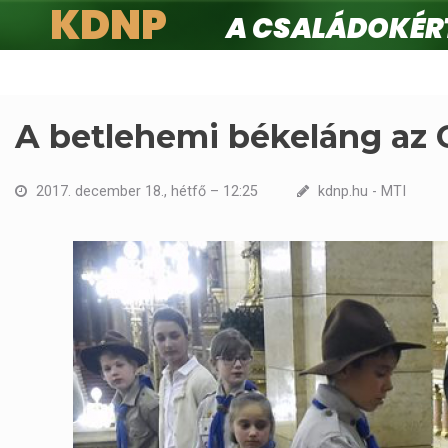
KDNP
A családokért.
Ugrás
a
tartalomra
A betlehemi békeláng az
2017. december 18., hétfő – 12:25
kdnp.hu - MTI