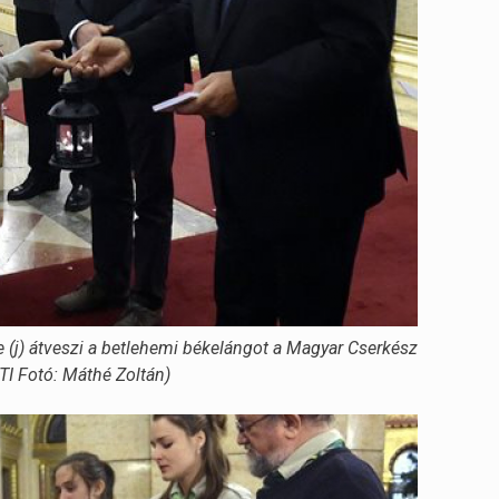
 (j) átveszi a betlehemi békelángot a Magyar Cserkész
TI Fotó: Máthé Zoltán)