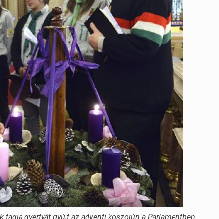
 tagja gyertyát gyújt az adventi koszorún a Parlamentben