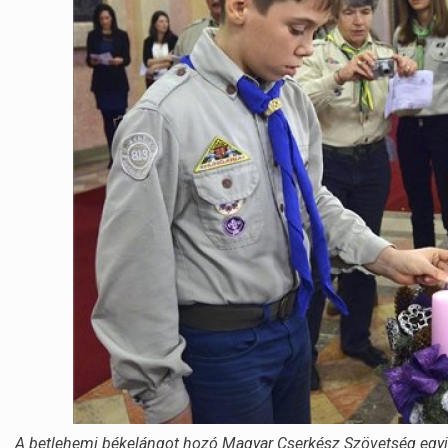
A betlehemi békelángot hozó Magyar Cserkész Szövetség egyik