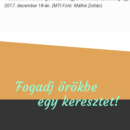
2017. december 18-án. (MTI Fotó: Máthé Zoltán)
Fogadj örökbe
egy keresztet!