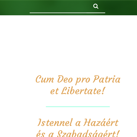
Keresés
Cum Deo pro Patria
et Libertate!
Istennel a Hazáért
és a Szabadságért!