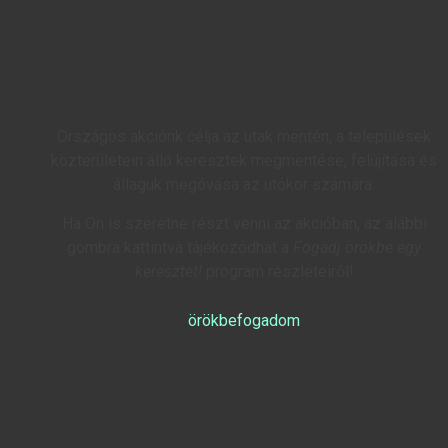
Országos akciónk célja az utak mentén, a települések
közterületein álló keresztek megmentése, felújítása és
állaguk megóvása az utókor számára.
Ha Ön is szeretne részt venni az akcióban, az alábbi
gombra kattintva tájékozódhat a
Fogadj örökbe egy
keresztet!
program részleteiről!
örökbefogadom