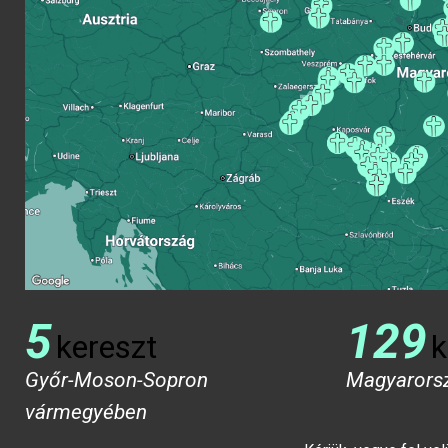
5
129
kereszt
k
Győr-Moson-Sopron
Magyarors
vármegyében