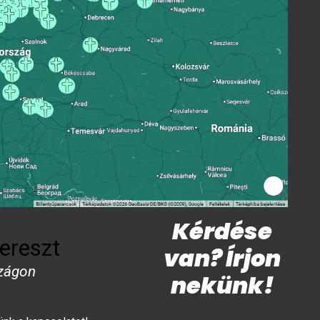
Kérdése
ereszt
van? Írjon
zágon
nekünk!