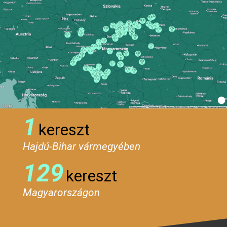
1
kereszt
Hajdú-Bihar vármegyében
129
kereszt
Magyarországon