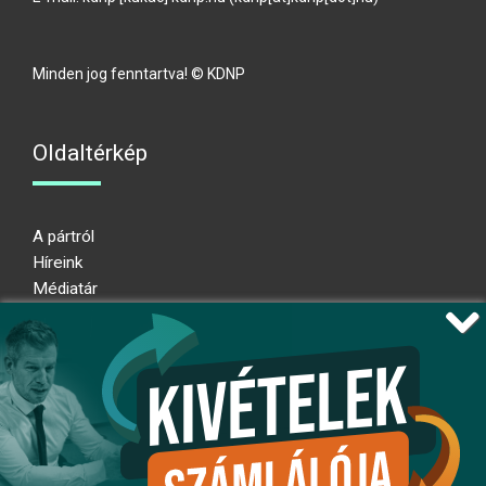
Minden jog fenntartva! © KDNP
Oldaltérkép
A pártról
Híreink
Médiatár
Impresszum
Adatkezelési nyilatkozat
Átláthatósági nyilatkozat
Ugrás az oldal tetejére
Kövessen minket!