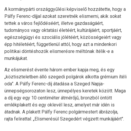
A kormánypárti országgyűlési képviselő hozzátette, hogy a
Pálfy Ferenc-díjjal azokat szeretnék elismerni, akik sokat
tettek a város fejlődéséért, illetve gazdaságáért,
tudományos vagy oktatási életéért, kultúrájáért, sportjáért,
egészségügyi és szociális jólétéért, közösségeiért vagy
épp hitéletéért, függetlenül attól, hogy azt a mindenkori
politikai döntéshozók elismerésre méltónak ítélik-e a
munkájukat.
Az elismerést évente három ember kapja meg, és egy
„köztiszteletben álló szegedi polgárok alkotta grémium ítéli
oda”. A Pálfy Ferenc-díj átadása a Szeged Napja-
ünnepségsorozaton lesz, ünnepélyes keretek között. Maga
a díj egy egy 10 centiméter átmérőjű, bronzból öntött
emlékplakett és egy oklevél lesz, amelyet már idén is
átadnak. A plakett Pálfy Ferenc polgármestert ábrázolja,
rajta felirattal: „Elismerésül Szegedért végzett munkájáért".