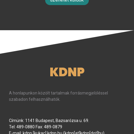
KDNP
A honlapunkon közölt tartalmak forrásmegjelöléssel
szabadon felhasználhatók.
Címünk: 1141 Budapest, Bazsarózsa u. 69.
Tel: 489-0880 Fax: 489-0879
E-mail:
kdnp
[kukac]
kdnp
.
hu
(kdnp[at]kdnp[dot]hu)