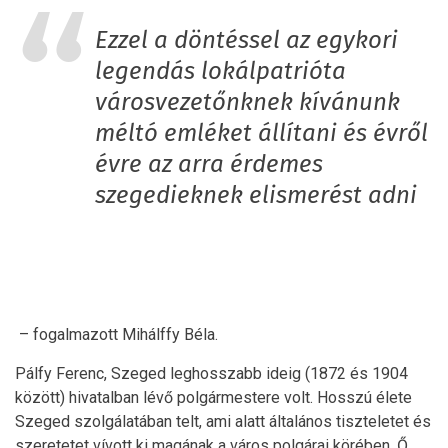
Ezzel a döntéssel az egykori
legendás lokálpatrióta
városvezetőnknek kívánunk
méltó emléket állítani és évről
évre az arra érdemes
szegedieknek elismerést adni
– fogalmazott Mihálffy Béla.
Pálfy Ferenc, Szeged leghosszabb ideig (1872 és 1904
között) hivatalban lévő polgármestere volt. Hosszú élete
Szeged szolgálatában telt, ami alatt általános tiszteletet és
szeretetet vívott ki magának a város polgárai körében. Ő