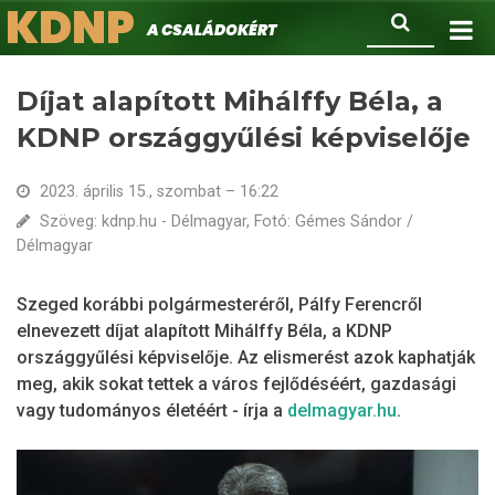
KDNP
Ugrás
Keresés
A családokért.
a
tartalomra
Díjat alapított Mihálffy Béla, a
KDNP országgyűlési képviselője
2023. április 15., szombat – 16:22
Szöveg: kdnp.hu - Délmagyar, Fotó: Gémes Sándor /
Délmagyar
Szeged korábbi polgármesteréről, Pálfy Ferencről
elnevezett díjat alapított Mihálffy Béla, a KDNP
országgyűlési képviselője. Az elismerést azok kaphatják
meg, akik sokat tettek a város fejlődéséért, gazdasági
vagy tudományos életéért - írja a
delmagyar.hu
.