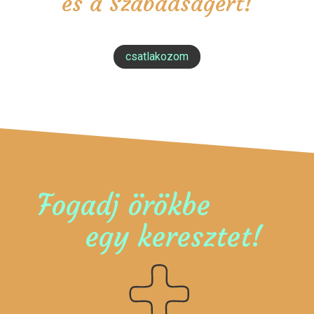
és a Szabadságért!
csatlakozom
Fogadj örökbe
egy keresztet!