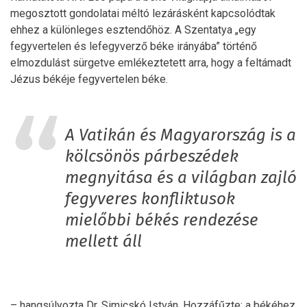
megosztott gondolatai méltó lezárásként kapcsolódtak
ehhez a különleges esztendőhöz. A Szentatya „egy
fegyvertelen és lefegyverző béke irányába” történő
elmozdulást sürgetve emlékeztetett arra, hogy a feltámadt
Jézus békéje fegyvertelen béke.
A Vatikán és Magyarország is a
kölcsönös párbeszédek
megnyitása és a világban zajló
fegyveres konfliktusok
mielőbbi békés rendezése
mellett áll
– hangsúlyozta Dr. Simicskó István. Hozzáfűzte: a békéhez