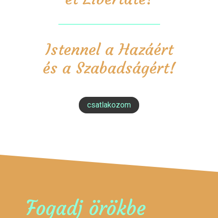
Istennel a Hazáért
és a Szabadságért!
csatlakozom
Fogadj örökbe