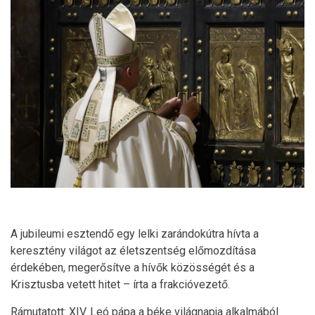
A jubileumi esztendő egy lelki zarándokútra hívta a
keresztény világot az életszentség előmozdítása
érdekében, megerősítve a hívők közösségét és a
Krisztusba vetett hitet – írta a frakcióvezető.
Rámutatott: XIV. Leó pápa a béke világnapja alkalmából