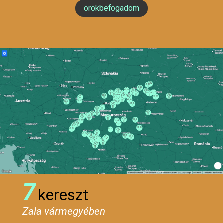
örökbefogadom
7
kereszt
Zala vármegyében