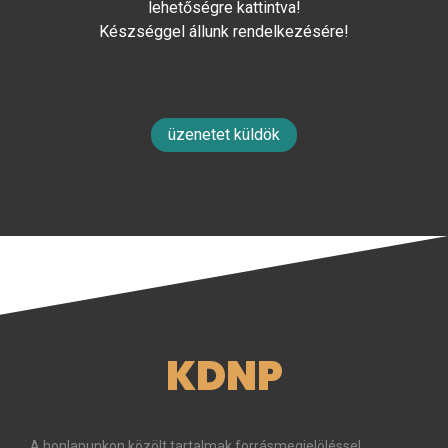
lehetőségre kattintva!
Készséggel állunk rendelkezésére!
üzenetet küldök
KDNP
A honlapunkon közölt tartalmak forrásmegjelöléssel