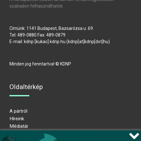
szabadon felhasználhatók.
Címünk: 1141 Budapest, Bazsarózsa u. 69.
Tel: 489-0880 Fax: 489-0879
E-mail:
kdnp
[kukac]
kdnp
.
hu
(kdnp[at]kdnp[dot]hu)
Minden jog fenntartva! © KDNP
Oldaltérkép
A pártról
Híreink
Médiatár
Impresszum