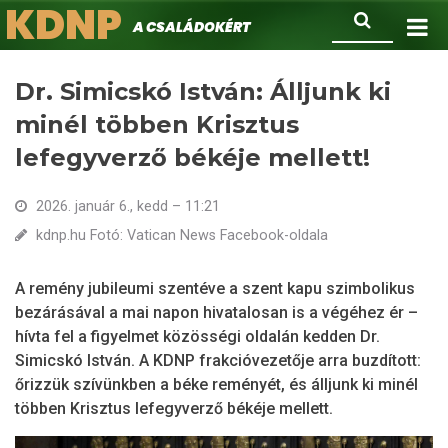
KDNP
Ugrás
Keresés
A családokért.
a
tartalomra
Dr. Simicskó István: Álljunk ki
minél többen Krisztus
lefegyverző békéje mellett!
2026. január 6., kedd – 11:21
kdnp.hu Fotó: Vatican News Facebook-oldala
A remény jubileumi szentéve a szent kapu szimbolikus
bezárásával a mai napon hivatalosan is a végéhez ér –
hívta fel a figyelmet közösségi oldalán kedden Dr.
Simicskó István. A KDNP frakcióvezetője arra buzdított:
őrizzük szívünkben a béke reményét, és álljunk ki minél
többen Krisztus lefegyverző békéje mellett.