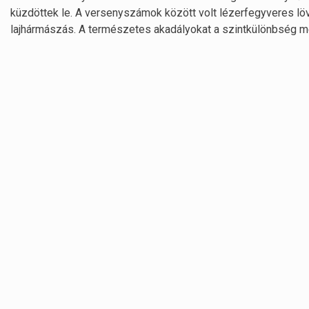
küzdöttek le. A versenyszámok között volt lézerfegyveres lövé
lajhármászás. A természetes akadályokat a szintkülönbség mel