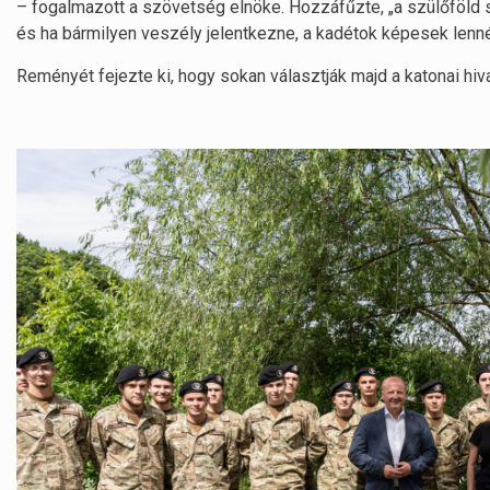
– fogalmazott a szövetség elnöke. Hozzáfűzte, „a szülőföld
és ha bármilyen veszély jelentkezne, a kadétok képesek len
Reményét fejezte ki, hogy sokan választják majd a katonai hiva