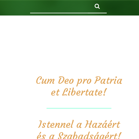
Keresés
Cum Deo pro Patria
et Libertate!
Istennel a Hazáért
és a Szabadságért!