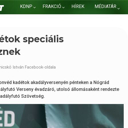
KDNP
FRAKCIÓ
HÍREK
MÉDIATÁR
KAPCSOLAT
étok speciális
eznek
micskó István Facebook-oldala
 honvéd kadétok akadályversenyén pénteken a Nógrád
lyfutó Verseny évadzáró, utolsó állomásaként rendezte
adályfutó Szövetség.