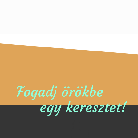
Fogadj örökbe
egy keresztet!