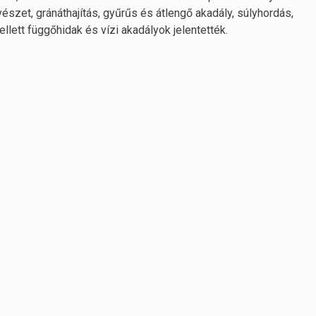
szet, gránáthajítás, gyűrűs és átlengő akadály, súlyhordás,
lett függőhidak és vízi akadályok jelentették.