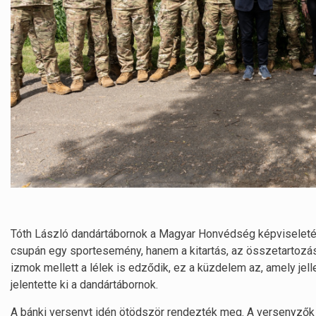
Tóth László dandártábornok a Magyar Honvédség képviseleté
csupán egy sportesemény, hanem a kitartás, az összetartozá
izmok mellett a lélek is edződik, ez a küzdelem az, amely jel
jelentette ki a dandártábornok.
A bánki versenyt idén ötödször rendezték meg. A versenyzők 