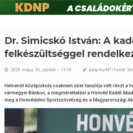
KDNP
A családokért.
Ugrás
a
tartalomra
Dr. Simicskó István: A kad
felkészültséggel rendelk
2025. május 30., péntek – 13:18
kdnp.hu/MTI Fotók: Si
Hetvenöt középiskola csaknem ezer tanulója vett részt a
vármegyei Bánkon, a megmérettetést a Honvéd Kadét Akadá
meg a Honvédelmi Sportszövetség és a Magyarországi Ak