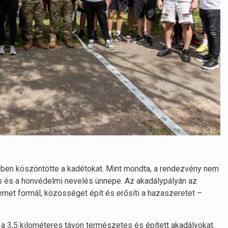
ben köszöntötte a kadétokat. Mint mondta, a rendezvény nem
s és a honvédelmi nevelés ünnepe. Az akadálypályán az
lemet formál, közösséget épít és erősíti a hazaszeretet –
a 3,5 kilométeres távon természetes és épített akadályokat