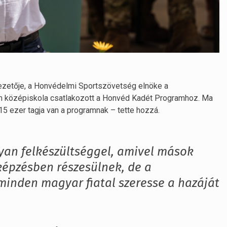
vezetője, a Honvédelmi Sportszövetség elnöke a
om középiskola csatlakozott a Honvéd Kadét Programhoz. Ma
5 ezer tagja van a programnak – tette hozzá.
yan felkészültséggel, amivel mások
épzésben részesülnek, de a
minden magyar fiatal szeresse a hazáját