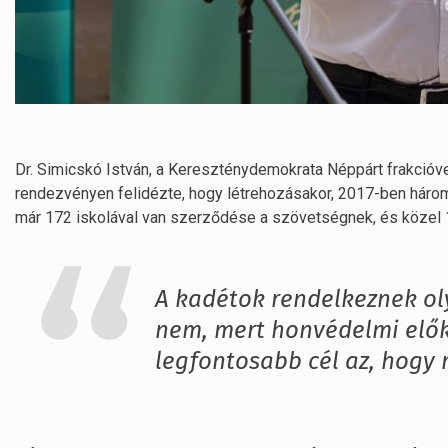
Dr. Simicskó István, a Kereszténydemokrata Néppárt frakció
rendezvényen felidézte, hogy létrehozásakor, 2017-ben hár
már 172 iskolával van szerződése a szövetségnek, és közel 1
A kadétok rendelkeznek ol
nem, mert honvédelmi elők
legfontosabb cél az, hogy 