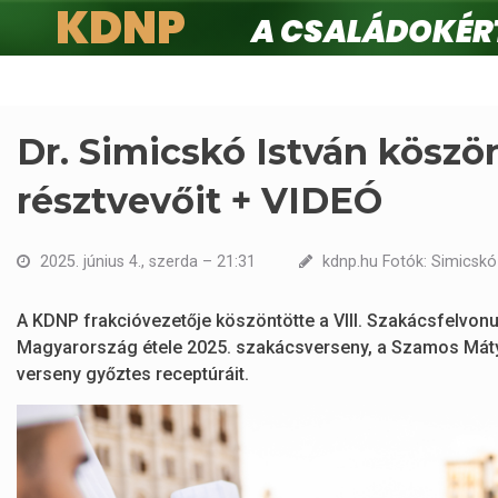
KDNP
A családokért.
Ugrás
a
tartalomra
Dr. Simicskó István köszö
résztvevőit + VIDEÓ
2025. június 4., szerda – 21:31
kdnp.hu Fotók: Simicskó
A KDNP frakcióvezetője köszöntötte a VIII. Szakácsfelvonul
Magyarország étele 2025. szakácsverseny, a Szamos Máty
verseny győztes receptúráit.