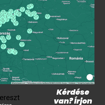
Kérdése
ereszt
van? Írjon