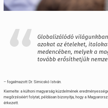
Globalizálódó világunkban
azokat az ételeket, italoka
medencében, melyek a magy
tovább erősíthetjük nemze
– fogalmazott Dr. Simicskó István.
Kiemelte: a külhoni magyarság küzdelmének eredményességét, 
megőrzéséért folytat, példásan bizonyítja, hogy a Magyarors
érkezett.