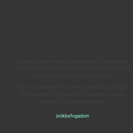
Országos akciónk célja az utak mentén, a települések
közterületein álló keresztek megmentése, felújítása és
állaguk megóvása az utókor számára.
Ha Ön is szeretne részt venni az akcióban, az alábbi
gombra kattintva tájékozódhat a
Fogadj örökbe egy
keresztet!
program részleteiről!
örökbefogadom