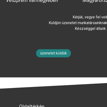
Veszprém vármegyében
Magyarors
Kérjük, vegye fel ve
Küldjön üzenetet munkatársainknak 
Készséggel állunk
üzenetet küldök
Oldaltérkép