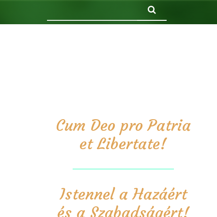
Keresés
Cum Deo pro Patria
et Libertate!
Istennel a Hazáért
és a Szabadságért!