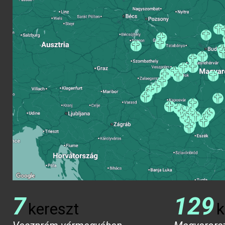
7
129
kereszt
k