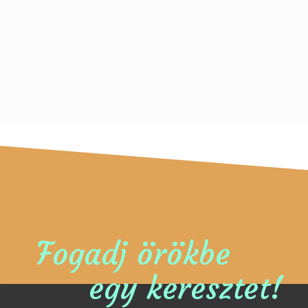
Fogadj örökbe
egy keresztet!