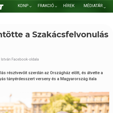
KDNP
FRAKCIÓ
HÍREK
MÉDIATÁR
KAPCSOLAT
ntötte a Szakácsfelvonulás
 István Facebook-oldala
ás résztvevőit szerdán az Országház előtt, és átvette a
ás tányérdesszert verseny és a Magyarország itala