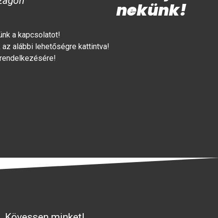
zágon
nekünk!
lünk a kapcsolatot!
az alábbi lehetőségre kattintva!
 rendelkezésére!
Kövessen minket!