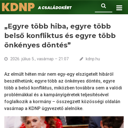
KDNP
Ugrás
Keresés
A családokért.
a
tartalomra
„Egyre több hiba, egyre több
belső konfliktus és egyre több
önkényes döntés”
2026. július 5., vasárnap – 21:07
kdnp.hu
Az elmúlt héten már nem egy-egy elszigetelt hibáról
beszélhetünk; egyre több az önkényes döntés, egyre
több a belső konfliktus, miközben továbbra sem a valódi
problémákkal és a kampányígéretek teljesítésével
foglalkozik a kormány – összegzett közösségi oldalán
vasárnap a KDNP ügyvezető alelnöke.