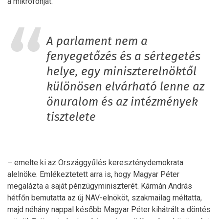
a mikrofonját.
A parlament nem a
fenyegetőzés és a sértegetés
helye, egy miniszterelnöktől
különösen elvárható lenne az
önuralom és az intézmények
tisztelete
– emelte ki az Országgyűlés kereszténydemokrata
alelnöke. Emlékeztetett arra is, hogy Magyar Péter
megalázta a saját pénzügyminiszterét. Kármán András
hétfőn bemutatta az új NAV-elnököt, szakmailag méltatta,
majd néhány nappal később Magyar Péter kihátrált a döntés