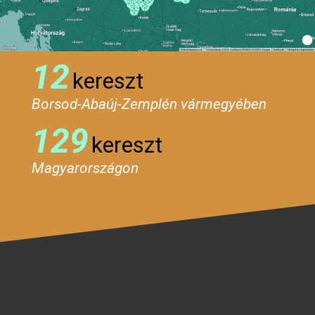
12
kereszt
Borsod-Abaúj-Zemplén vármegyében
129
kereszt
Magyarországon