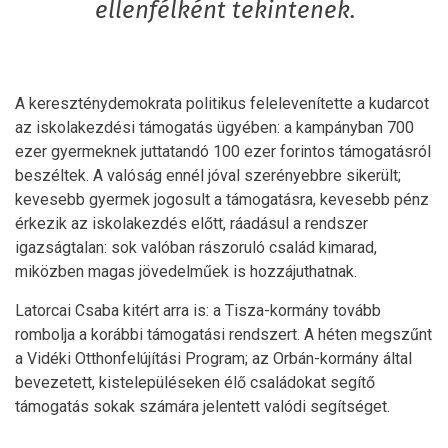
ellenfélként tekintenek.
A kereszténydemokrata politikus felelevenítette a kudarcot
az iskolakezdési támogatás ügyében: a kampányban 700
ezer gyermeknek juttatandó 100 ezer forintos támogatásról
beszéltek. A valóság ennél jóval szerényebbre sikerült;
kevesebb gyermek jogosult a támogatásra, kevesebb pénz
érkezik az iskolakezdés előtt, ráadásul a rendszer
igazságtalan: sok valóban rászoruló család kimarad,
miközben magas jövedelműek is hozzájuthatnak.
Latorcai Csaba kitért arra is: a Tisza-kormány tovább
rombolja a korábbi támogatási rendszert. A héten megszűnt
a Vidéki Otthonfelújítási Program; az Orbán-kormány által
bevezetett, kistelepüléseken élő családokat segítő
támogatás sokak számára jelentett valódi segítséget.