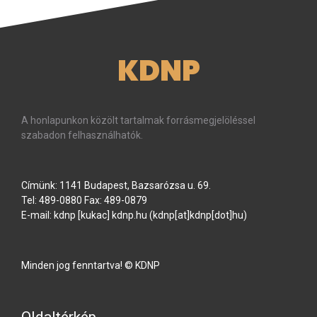
KDNP
A honlapunkon közölt tartalmak forrásmegjelöléssel
szabadon felhasználhatók.
Címünk: 1141 Budapest, Bazsarózsa u. 69.
Tel: 489-0880 Fax: 489-0879
E-mail:
kdnp
[kukac]
kdnp
.
hu
(kdnp[at]kdnp[dot]hu)
Minden jog fenntartva! © KDNP