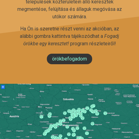
települések közterületein álló keresztek
megmentése, felújítása és állaguk megóvása az
utókor számára.
Ha Ön is szeretne részt venni az akcióban, az
alábbi gombra kattintva tájékozódhat a
Fogadj
örökbe egy keresztet!
program részleteiről!
örökbefogadom