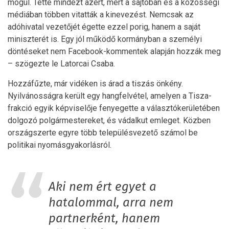
mögül. Tette mindezt azért, mert a sajtóban és a közösségi
médiában többen vitatták a kinevezést. Nemcsak az
adóhivatal vezetőjét égette ezzel porig, hanem a saját
miniszterét is. Egy jól működő kormányban a személyi
döntéseket nem Facebook-kommentek alapján hozzák meg
– szögezte le Latorcai Csaba.
Hozzáfűzte, már vidéken is árad a tiszás önkény.
Nyilvánosságra került egy hangfelvétel, amelyen a Tisza-
frakció egyik képviselője fenyegette a választókerületében
dolgozó polgármestereket, és vádalkut emleget. Közben
országszerte egyre több településvezető számol be
politikai nyomásgyakorlásról.
Aki nem ért egyet a
hatalommal, arra nem
partnerként, hanem