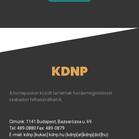
KDNP
A honlapunkon közölt tartalmak forrásmegjelöléssel
szabadon felhasználhatók.
Címünk: 1141 Budapest, Bazsarózsa u. 69.
Tel: 489-0880 Fax: 489-0879
E-mail:
kdnp
[kukac]
kdnp
.
hu
(kdnp[at]kdnp[dot]hu)