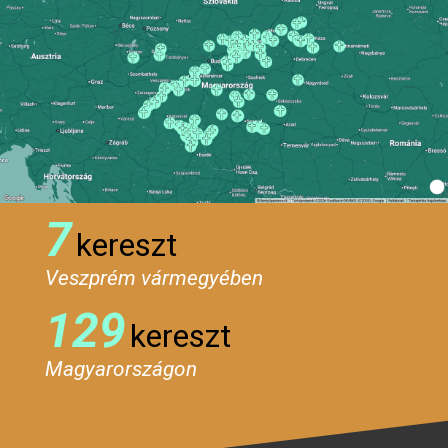
7
kereszt
Veszprém vármegyében
129
kereszt
Magyarországon