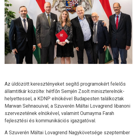
Az üldözött keresztényeket segítő programokért felelős
államtitkár közölte: hétfőn Semjén Zsolt miniszterelnök-
helyettessel, a KDNP elnökével Budapesten találkoztak
Marwan Sehnaouival, a Szuverén Máltai Lovagrend libanoni
szervezetének elnökével, valamint Oumayma Farah
fejlesztési és kommunikációs igazgatóval.
A Szuverén Máltai Lovagrend Nagykövetsége szeptember