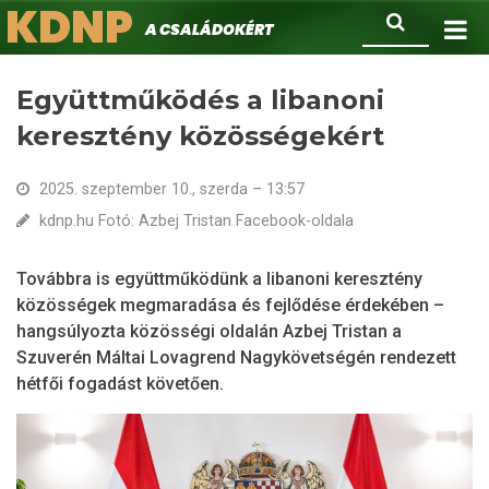
KDNP
Ugrás
Keresés
A családokért.
a
tartalomra
Együttműködés a libanoni
keresztény közösségekért
2025. szeptember 10., szerda – 13:57
kdnp.hu Fotó: Azbej Tristan Facebook-oldala
Továbbra is együttműködünk a libanoni keresztény
közösségek megmaradása és fejlődése érdekében –
hangsúlyozta közösségi oldalán Azbej Tristan a
Szuverén Máltai Lovagrend Nagykövetségén rendezett
hétfői fogadást követően.