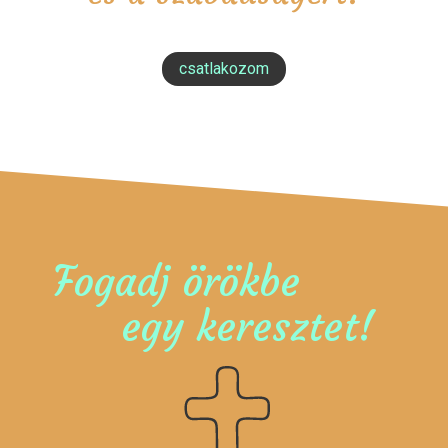
csatlakozom
Fogadj örökbe
egy keresztet!