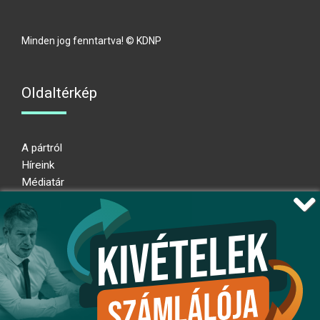
Minden jog fenntartva! © KDNP
Oldaltérkép
A pártról
Híreink
Médiatár
Impresszum
Adatkezelési nyilatkozat
Átláthatósági nyilatkozat
Ugrás az oldal tetejére
Kövessen minket!