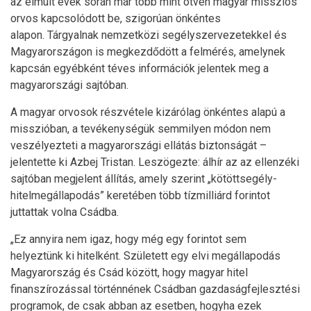
az elmúlt évek során már több mint ötven magyar missziós
orvos kapcsolódott be, szigorúan önkéntes
alapon. Tárgyalnak nemzetközi segélyszervezetekkel és
Magyarországon is megkezdődött a felmérés, amelynek
kapcsán egyébként téves információk jelentek meg a
magyarországi sajtóban.
A magyar orvosok részvétele kizárólag önkéntes alapú a
misszióban, a tevékenységük semmilyen módon nem
veszélyezteti a magyarországi ellátás biztonságát –
jelentette ki Azbej Tristan. Leszögezte: álhír az az ellenzéki
sajtóban megjelent állítás, amely szerint „kötöttsegély-
hitelmegállapodás” keretében több tízmilliárd forintot
juttattak volna Csádba.
„Ez annyira nem igaz, hogy még egy forintot sem
helyeztünk ki hitelként. Született egy elvi megállapodás
Magyarország és Csád között, hogy magyar hitel
finanszírozással történnének Csádban gazdaságfejlesztési
programok, de csak abban az esetben, hogyha ezek