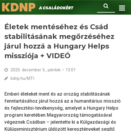
KDNP
Ugrás
Keresés
A családokért.
a
tartalomra
Életek mentéséhez és Csád
stabilitásának megőrzéséhez
járul hozzá a Hungary Helps
missziója + VIDEÓ
2025. december 5., péntek – 13:01
kdnp.hu/MTI
Emberi életeket ment és az ország stabilitásának
fenntartásához járul hozzá az a humanitárius misszió
és fejlesztési-tevékenység, amelyet a Hungary Helps
program keretében Magyarország támogatásával
végeznek Csádban – jelentette ki a Külgazdasági és
Külügyminisztérium üldözött keresztényeket segítő