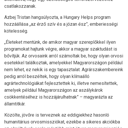
csatlakozzanak.
Azbej Tristan hangsúlyozta, a Hungary Helps program
hozzáállása „az érző szív és a józan ész”, emberiességi
kötelesség.
„Életeket mentünk, de amikor magyar szereplőkkel ilyen
programokat hajtunk végre, akkor a magyar szaktudást is
bővítjük. Az orvosaink arról számoltak be, hogy olyan orvosi
esetekkel találkoztak, amelyekkel Magyarországon például
nem lehet, ez nekik is egy tapasztalat. Agrárszakembereink
pedig arról beszéltek, hogy olyan klímaálló
agrártechnológiákat fejlesztettek ki, illetve nemesítettek,
amelyek például Magyarországon az aszálykárok
csökkentéséhez is hozzájárulhatnak” – magyarázta az
államtitkár.
Közölte, jövőre is terveznek az eddigiekhez hasonló
humanitárius orvosmissziókat, ezekbe a sikeres akciókba