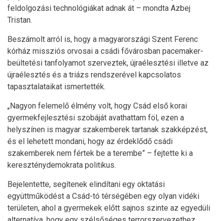
feldolgozási technológiákat adnak át – mondta Azbej
Tristan.
Beszámolt arról is, hogy a magyarországi Szent Ferenc
kórház missziós orvosai a csádi fővárosban pacemaker-
beültetési tanfolyamot szerveztek, újraélesztési illetve az
újraélesztés és a triázs rendszerével kapcsolatos
tapasztalataikat ismertették.
„Nagyon felemelő élmény volt, hogy Csád első korai
gyermekfejlesztési szobáját avathattam föl, ezen a
helyszínen is magyar szakemberek tartanak szakképzést,
és el lehetett mondani, hogy az érdeklődő csádi
szakemberek nem fértek be a terembe” – fejtette ki a
kereszténydemokrata politikus.
Bejelentette, segítenek elindítani egy oktatási
együttműködést a Csád-tó térségében egy olyan vidéki
területen, ahol a gyermekek előtt sajnos szinte az egyedüli
alternatíva, hogy egy szélsőséges terrorszervezethez