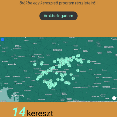
örökbe egy keresztet!
program részleteiről!
örökbefogadom
14
kereszt