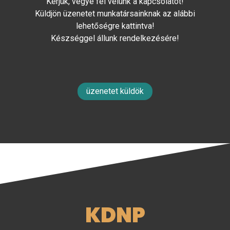
Kérjük, vegye fel velünk a kapcsolatot!
Küldjön üzenetet munkatársainknak az alábbi
lehetőségre kattintva!
Készséggel állunk rendelkezésére!
üzenetet küldök
KDNP