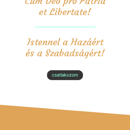
Cum Deo pro Patria
et Libertate!
Istennel a Hazáért
és a Szabadságért!
csatlakozom