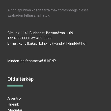
A honlapunkon közölt tartalmak forrásmegjelöléssel
szabadon felhasználhatók.
Címünk: 1141 Budapest, Bazsarózsa u. 69.
Tel: 489-0880 Fax: 489-0879
E-mail:
kdnp
[kukac]
kdnp
.
hu
(kdnp[at]kdnp[dot]hu)
Minden jog fenntartva! © KDNP
Oldaltérkép
A pártról
Híreink
Médiatár