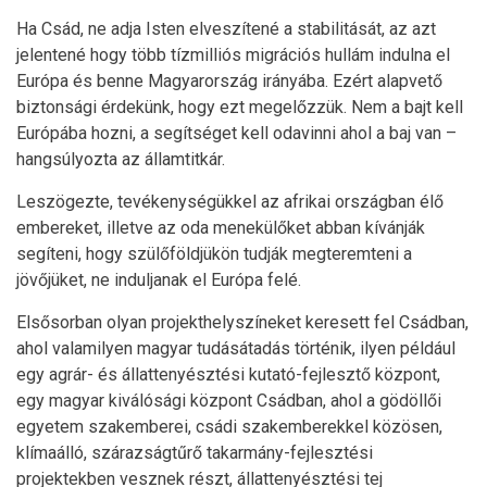
Ha Csád, ne adja Isten elveszítené a stabilitását, az azt
jelentené hogy több tízmilliós migrációs hullám indulna el
Európa és benne Magyarország irányába. Ezért alapvető
biztonsági érdekünk, hogy ezt megelőzzük. Nem a bajt kell
Európába hozni, a segítséget kell odavinni ahol a baj van –
hangsúlyozta az államtitkár.
Leszögezte, tevékenységükkel az afrikai országban élő
embereket, illetve az oda menekülőket abban kívánják
segíteni, hogy szülőföldjükön tudják megteremteni a
jövőjüket, ne induljanak el Európa felé.
Elsősorban olyan projekthelyszíneket keresett fel Csádban,
ahol valamilyen magyar tudásátadás történik, ilyen például
egy agrár- és állattenyésztési kutató-fejlesztő központ,
egy magyar kiválósági központ Csádban, ahol a gödöllői
egyetem szakemberei, csádi szakemberekkel közösen,
klímaálló, szárazságtűrő takarmány-fejlesztési
projektekben vesznek részt, állattenyésztési tej