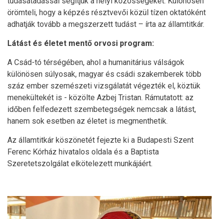
tudásátadással segítjük a helyi közösségeket. Különösen
örömteli, hogy a képzés résztvevői közül tízen oktatóként
adhatják tovább a megszerzett tudást – írta az államtitkár.
Látást és életet mentő orvosi program:
A Csád-tó térségében, ahol a humanitárius válságok
különösen súlyosak, magyar és csádi szakemberek több
száz ember szemészeti vizsgálatát végezték el, köztük
menekültekét is - közölte Azbej Tristan. Rámutatott: az
időben felfedezett szembetegségek nemcsak a látást,
hanem sok esetben az életet is megmenthetik.
Az államtitkár köszönetét fejezte ki a Budapesti Szent
Ferenc Kórház hivatalos oldala és a Baptista
Szeretetszolgálat elkötelezett munkájáért.