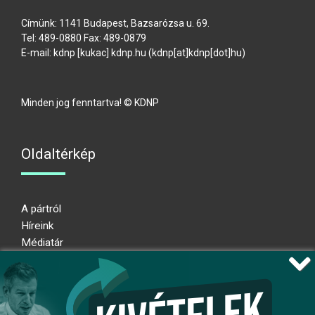
Címünk: 1141 Budapest, Bazsarózsa u. 69.
Tel: 489-0880 Fax: 489-0879
E-mail:
kdnp
[kukac]
kdnp
.
hu
(kdnp[at]kdnp[dot]hu)
Minden jog fenntartva! © KDNP
Oldaltérkép
A pártról
Híreink
Médiatár
Impresszum
Adatkezelési nyilatkozat
Átláthatósági nyilatkozat
Ugrás az oldal tetejére