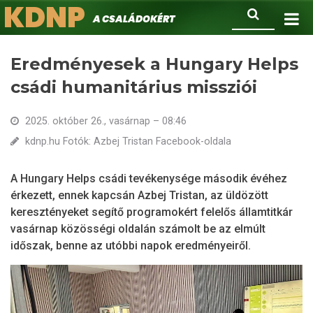
KDNP
Ugrás
Keresés
A családokért.
a
tartalomra
Eredményesek a Hungary Helps
csádi humanitárius missziói
2025. október 26., vasárnap – 08:46
kdnp.hu Fotók: Azbej Tristan Facebook-oldala
A Hungary Helps csádi tevékenysége második évéhez
érkezett, ennek kapcsán Azbej Tristan, az üldözött
keresztényeket segítő programokért felelős államtitkár
vasárnap közösségi oldalán számolt be az elmúlt
időszak, benne az utóbbi napok eredményeiről.