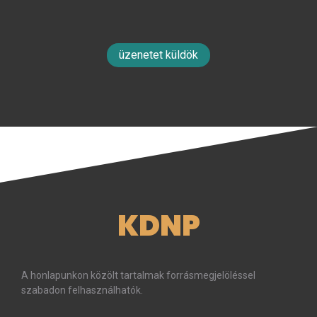
üzenetet küldök
KDNP
A honlapunkon közölt tartalmak forrásmegjelöléssel
szabadon felhasználhatók.