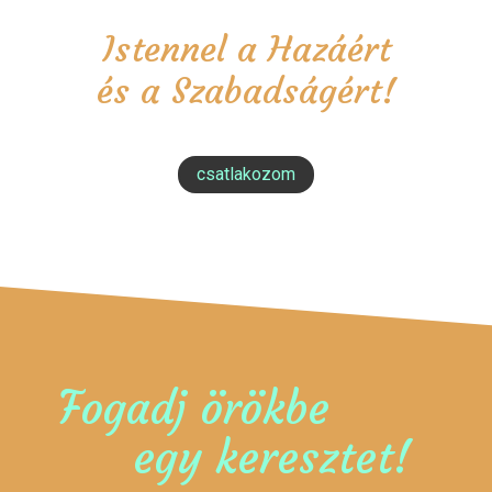
Istennel a Hazáért
és a Szabadságért!
csatlakozom
Fogadj örökbe
egy keresztet!