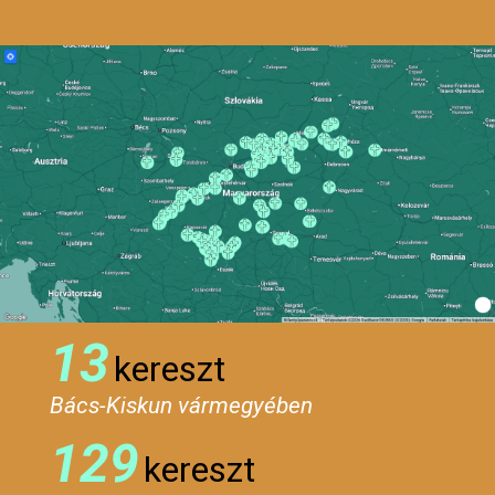
13
kereszt
Bács-Kiskun vármegyében
129
kereszt