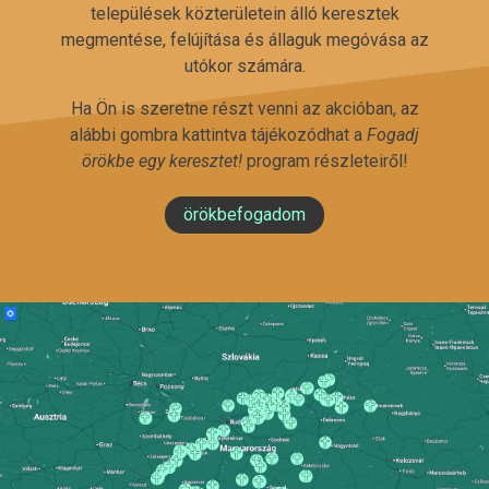
települések közterületein álló keresztek
megmentése, felújítása és állaguk megóvása az
utókor számára.
Ha Ön is szeretne részt venni az akcióban, az
alábbi gombra kattintva tájékozódhat a
Fogadj
örökbe egy keresztet!
program részleteiről!
örökbefogadom