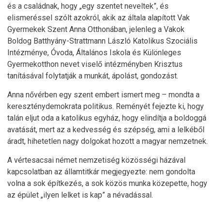
és a családnak, hogy „egy szentet neveltek”, és
elismeréssel szólt azokról, akik az általa alapított Vak
Gyermekek Szent Anna Otthonában, jelenleg a Vakok
Boldog Batthyány-Strattmann László Katolikus Szociális
Intézménye, Óvoda, Általános Iskola és Különleges
Gyermekotthon nevet viselő intézményben Krisztus
tanításával folytatják a munkát, ápolást, gondozást.
Anna nővérben egy szent embert ismert meg – mondta a
kereszténydemokrata politikus. Reményét fejezte ki, hogy
talán eljut oda a katolikus egyház, hogy elindítja a boldoggá
avatását, mert az a kedvesség és szépség, ami a lelkéből
áradt, hihetetlen nagy dolgokat hozott a magyar nemzetnek.
A vértesacsai német nemzetiség közösségi házával
kapcsolatban az államtitkár megjegyezte: nem gondolta
volna a sok építkezés, a sok közös munka közepette, hogy
az épület „ilyen lelket is kap” a névadással.