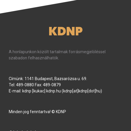
KDNP
A honlapunkon közölt tartalmak forrásmegjelöléssel
szabadon felhasználhatók.
Címünk: 1141 Budapest, Bazsarózsa u. 69.
Tel: 489-0880 Fax: 489-0879
E-mail:
kdnp
[kukac]
kdnp
.
hu
(kdnp[at]kdnp[dot]hu)
Minden jog fenntartva! © KDNP