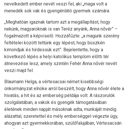
nevelkedett ember nevét veszi fel, aki „maga volt a
menedék sok vak és gyengénlátó gyermek számára.
„Meghatóan igaznak tartom azt a megállapítást, hogy
nekünk, magyaroknak is van Teréz anyánk, Anna nővér” –
fogalmazott a képviselő. Hozzáfűzte: „a magunk szerény
feltételei között tettünk egy lépést, hogy büszkén
kimondjuk és hirdessük ezt”. Bejelentette, hogy a
következő lépés a helyi katolikus templom előtti tér
átnevezése lesz, amely szintén Fehér Anna nővér nevét
veszi majd fel.
Blaumann Helga, a vértesacsai német kisebbségi
önkormányzat elnöke arról beszélt, hogy Anna nővér élete a
hivatás, a hit és az emberség példája volt. A rászorulók
szolgálatában, a vakok és gyengék támogatásában
életének minden napját másoknak adta, munkáját mindig
alázattal, szeretettel és mély emberséggel végezte úgy,
ahogyan azt gyermekkorában, szülőfalujában, Vértesacsán