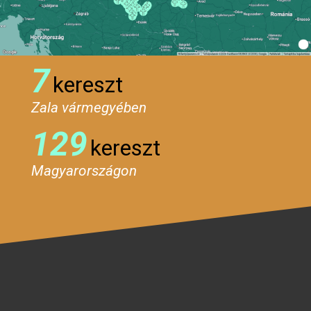
7
kereszt
Zala vármegyében
129
kereszt
Magyarországon