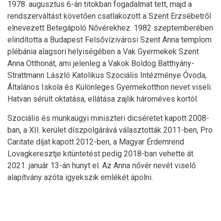
1978. augusztus 6-án titokban fogadalmat tett, majd a
rendszerváltást követően csatlakozott a Szent Erzsébetről
elnevezett Betegápoló Nővérekhez. 1982 szeptemberében
elindította a Budapest Felsővízivárosi Szent Anna templom
plébánia alagsori helyiségében a Vak Gyermekek Szent
Anna Otthonát, ami jelenleg a Vakok Boldog Batthyány-
Strattmann László Katolikus Szociális Intézménye Óvoda,
Általános Iskola és Különleges Gyermekotthon nevet viseli.
Hatvan sérült oktatása, ellátása zajlik hároméves kortól.
Szociális és munkaügyi miniszteri dicséretet kapott 2008-
ban, a XII. kerület díszpolgárává választották 2011-ben, Pro
Caritate díjat kapott 2012-ben, a Magyar Érdemrend
Lovagkeresztje kitüntetést pedig 2018-ban vehette át.
2021. január 13-án hunyt el. Az Anna nővér nevét viselő
alapítvány azóta igyekszik emlékét ápolni.