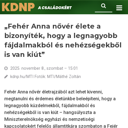
KDNP
Ugrás
Keresés
A családokért.
a
tartalomra
„Fehér Anna nővér élete a
bizonyíték, hogy a legnagyobb
fájdalmakból és nehézségekből
is van kiút”
2025. november 8., szombat – 15:01
kdnp.hu/MTI Fotók: MTI/Máthé Zoltán
Fehér Anna nővér életrajzából azt lehet kivenni,
megtanulni és érdemes életünkbe beleépíteni, hogy a
legnagyobb küzdelmekből, fájdalmakból és
nehézségekből is van kiút – hangsúlyozta a
Miniszterelnökség egyházi és nemzetiségi
kapcsolatokért felelős államtitkára szombaton a Fejér