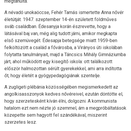
megtanulta.
A névadó unokaöccse, Fehér Tamás ismertette Anna nővér
életútját. 1947. szeptember 14-én született földműves
sváb családban. Édesanyja korán észrevette, hogy a
látásával baj van, még alig tudott járni, amikor megkapta
első szemüvegét. Édesapja betegsége miatt 1959-ben
felköltözött a család a fővárosba, a Virányos úti iskolában
folytatta tanulmányait, majd a Táncsics Mihály Gimnáziumba
járt, ahol működött egy kisegítő iskola: ott találkozott
először halmozottan sérült gyerekekkel, ami arra indította
őt, hogy életét a gyógypedagógiának szentelje.
A zugligeti plébánia közösségében megismerkedett az
angolkisasszonyok kedves nővéreivel, ezután döntötte el,
hogy szerzetesként kíván élni, dolgozni. A kommunista
hatalom ezt nem nézte jó szemmel, ám a megpróbáltatások
közepette sem hagyott fel szándékával, miszerint
szerzetes lesz.