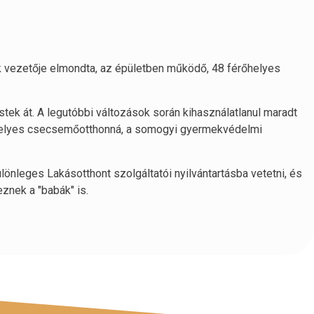
 vezetője elmondta, az épületben működő, 48 férőhelyes
tek át. A legutóbbi változások során kihasználatlanul maradt
érőhelyes csecsemőotthonná, a somogyi gyermekvédelmi
lönleges Lakásotthont szolgáltatói nyilvántartásba vetetni, és
znek a "babák" is.