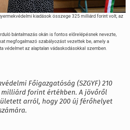
 gyermekvédelmi kiadások összege 325 milliárd forint volt, az
rduló bántalmazás okán is fontos előrelépésnek nevezte,
sokat megfogalmazó szabályozást vezettek be, amely a
ajta védelmet az alaptalan vádaskodásokkal szemben.
ekvédelmi Főigazgatóság (SZGYF) 210
1 milliárd forint értékben. A jövőről
letett arról, hogy 200 új férőhelyet
számára.