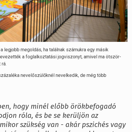
a a legjobb megoldás, ha találnak számukra egy másik
evezették a foglalkoztatási jogviszonyt, amivel ma ötször-
 rá.
százaléka nevelőszülőknél nevelkedik, de még több
ben, hogy minél előbb örökbefogadó
jon róla, és be se kerüljön az
mikor szükség van - akár pszichés vagy