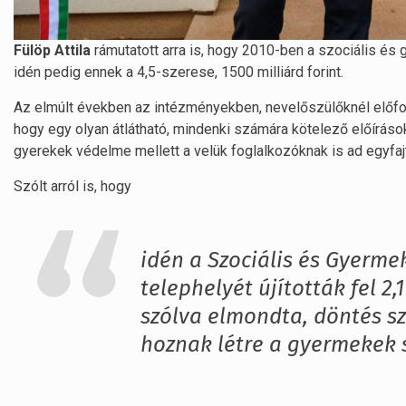
Fülöp Attila
rámutatott arra is, hogy 2010-ben a szociális és
idén pedig ennek a 4,5-szerese, 1500 milliárd forint.
Az elmúlt években az intézményekben, nevelőszülőknél előfo
hogy egy olyan átlátható, mindenki számára kötelező előírá
gyerekek védelme mellett a velük foglalkozóknak is ad egyf
Szólt arról is, hogy
idén a Szociális és Gyerm
telephelyét újították fel 2,
szólva elmondta, döntés szü
hoznak létre a gyermekek 