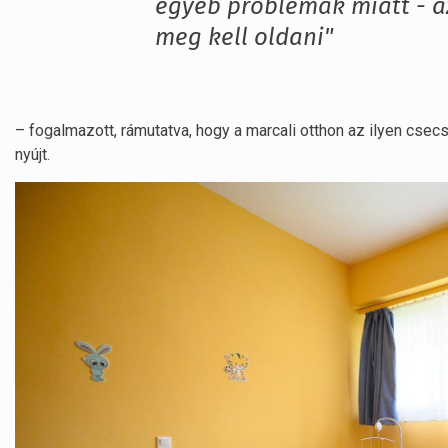
egyéb problémák miatt - az
meg kell oldani"
– fogalmazott, rámutatva, hogy a marcali otthon az ilyen c
nyújt.