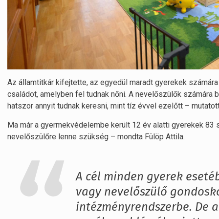
Az államtitkár kifejtette, az egyedül maradt gyerekek számár
családot, amelyben fel tudnak nőni. A nevelőszülők számára b
hatszor annyit tudnak keresni, mint tíz évvel ezelőtt – mutatott
Ma már a gyermekvédelembe került 12 év alatti gyerekek 83 
nevelőszülőre lenne szükség – mondta Fülöp Attila.
A cél minden gyerek eseté
vagy nevelőszülő gondoskod
intézményrendszerbe. De a