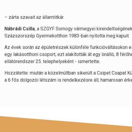
– zárta szavait az államtitkár.
Nábrádi Csilla
, a SZGYF Somogy vármegyei kirendeltségének
Százszorszép Gyermekotthon 1983-ban nyitotta meg kapuit.
Az évek során az épületrészek különféle funkcióváltásokon es
egy lakásotthoni csoport, ezt alakították át egy önálló, 8 f
ellátórendszer 25. telephelyeként - ismertette.
Hozzátette: miután a közelmúltban sikerült a Csipet Csapat Kü
a 6 fős dolgozói létszám is rendelkezésre áll, hamarosan érke