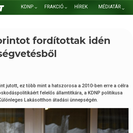
KDNP
FRAKCIÓ
HÍREK
MÉDIATÁR
KAPCSOLAT
forintot fordítottak idén
ségvetésből
t jutott, ez több mint a hatszorosa a 2010-ben erre a célra
odáspolitikáért felelős államtitkára, a KDNP politikusa
Különleges Lakásotthon átadási ünnepségén.