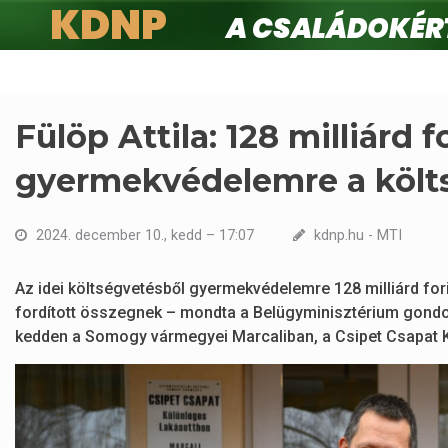
KDNP
A családokért.
Ugrás
a
tartalomra
Fülöp Attila: 128 milliárd 
gyermekvédelemre a költ
2024. december 10., kedd – 17:07
kdnp.hu - MTI
Az idei költségvetésből gyermekvédelemre 128 milliárd forin
fordított összegnek – mondta a Belügyminisztérium gondosk
kedden a Somogy vármegyei Marcaliban, a Csipet Csapat 