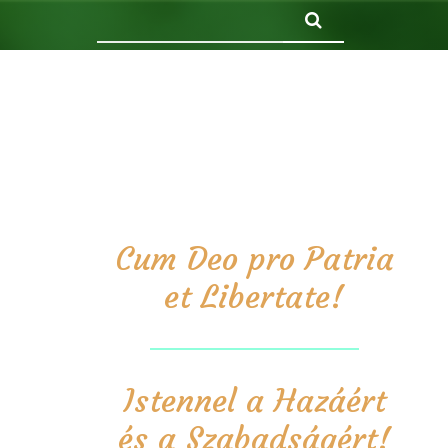
Keresés
Cum Deo pro Patria
et Libertate!
Istennel a Hazáért
és a Szabadságért!