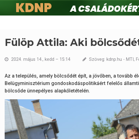
KDNP
A családokért.
Ugrás
a
tartalomra
Fülöp Attila: Aki bölcsődé
2024. május 14., kedd – 15:14
Szöveg: kdnp.hu - MTI, F
Az a település, amely bölcsődét épít, a jövőben, a tovább 
Belügyminisztérium gondoskodáspolitikáért felelős államt
bölcsőde ünnepélyes alapkőletételén.