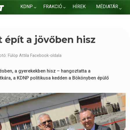
KDNP
FRAKCIÓ
HÍREK
MÉDIATÁR
KAPCSOLAT
t épít a jövőben hisz
otó: Fülöp Attila Facebook-oldala
élésben, a gyerekekben hisz – hangoztatta a
itkára, a KDNP politikusa kedden a Bökönyben épülő