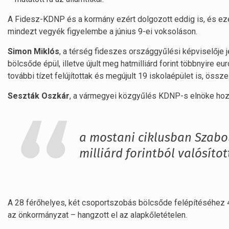
A Fidesz-KDNP és a kormány ezért dolgozott eddig is, és ezért
mindezt vegyék figyelembe a június 9-ei voksoláson.
Simon Miklós
, a térség fideszes országgyűlési képviselője 
bölcsőde épül, illetve újult meg hatmilliárd forint többnyire eur
további tízet felújítottak és megújult 19 iskolaépület is, össze
Seszták Oszkár
, a vármegyei közgyűlés KDNP-s elnöke hoz
a mostani ciklusban Szabo
milliárd forintból valósít
A 28 férőhelyes, két csoportszobás bölcsőde felépítéséhez 402
az önkormányzat – hangzott el az alapkőletételen.