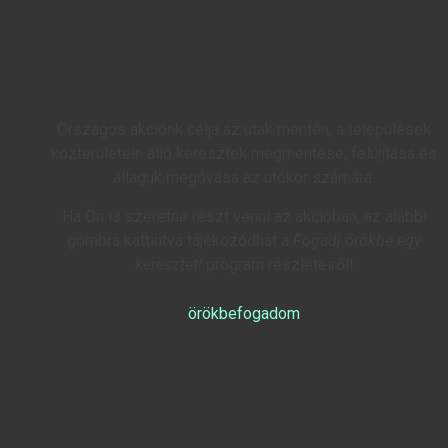
Országos akciónk célja az utak mentén, a települések
közterületein álló keresztek megmentése, felújítása és
állaguk megóvása az utókor számára.
Ha Ön is szeretne részt venni az akcióban, az alábbi
gombra kattintva tájékozódhat a
Fogadj örökbe egy
keresztet!
program részleteiről!
örökbefogadom