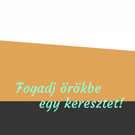
Fogadj örökbe
egy keresztet!