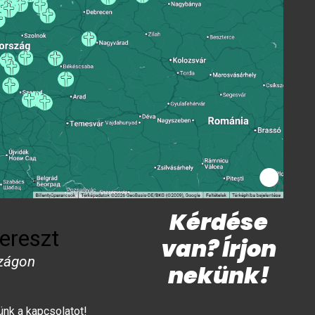
Kérdése
ereszt
van? Írjon
zágon
nekünk!
lünk a kapcsolatot!