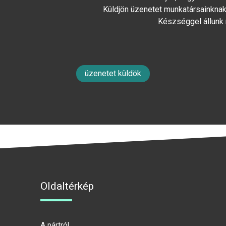
Küldjön üzenetet munkatársainknak 
Készséggel állunk
üzenetet küldök
Oldaltérkép
A pártról