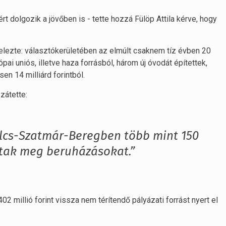
 dolgozik a jövőben is - tette hozzá Fülöp Attila kérve, hogy
jelezte: választókerületében az elmúlt csaknem tíz évben 20
ópai uniós, illetve haza forrásból, három új óvodát építettek,
sen 14 milliárd forintból.
zátette:
lcs-Szatmár-Beregben több mint 150
ottak meg beruházásokat.”
 millió forint vissza nem térítendő pályázati forrást nyert el