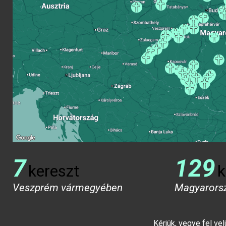
7
129
kereszt
k
Veszprém vármegyében
Magyarors
Kérjük, vegye fel ve