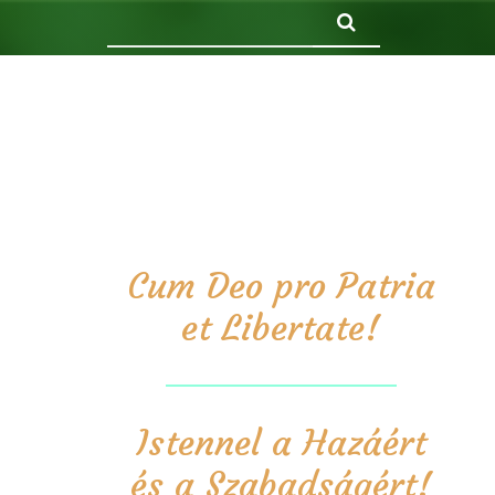
Keresés
Cum Deo pro Patria
et Libertate!
Istennel a Hazáért
és a Szabadságért!