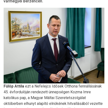
vármegyei Berzencén.
Fülöp Attila
ezt a Nefelejcs Idősek Otthona fennállásának
45. évfordulóján rendezett ünnepségen Kozma Imre
katolikus pap, a Magyar Máltai Szeretetszolgálat
októberben elhunyt alapító elnökének hitvallásából vezette