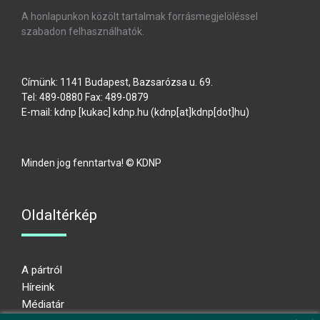
A honlapunkon közölt tartalmak forrásmegjelöléssel
szabadon felhasználhatók.
Címünk: 1141 Budapest, Bazsarózsa u. 69.
Tel: 489-0880 Fax: 489-0879
E-mail:
kdnp
[kukac]
kdnp
.
hu
(kdnp[at]kdnp[dot]hu)
Minden jog fenntartva! © KDNP
Oldaltérkép
A pártról
Híreink
Médiatár