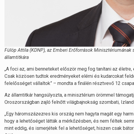
Fülöp Attila (KDNP), az Emberi Erőforrások Minisztériumának sz
államtitkára
„A foci az, ami benneteket először meg fog tanítani az életr
Csak közösen tudtok eredményeket elérni és kudarcokat feld
felelősséget vállaltok” – mondta a finálén résztvevő 12 csap
Az államtitkár hangsúlyozta, a minisztérium örömmel támoga
Oroszországban zajló felnőtt világbajnokság szombati, Izland
„Egy háromszázezres kis ország nem hagyta magát egy harmincm
hogy a lehetőséget látták a mérkőzésben, és nem féltek semm
mint eddig, és ismerjétek fel a lehetőséget, hiszen csak báto