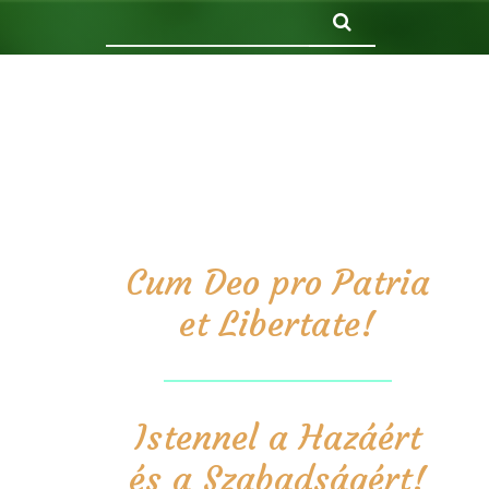
Keresés
Cum Deo pro Patria
et Libertate!
Istennel a Hazáért
és a Szabadságért!