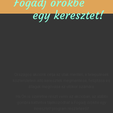
Fogadj örökbe
egy keresztet!
Országos akciónk célja az utak mentén, a települések
közterületein álló keresztek megmentése, felújítása és
állaguk megóvása az utókor számára.
Ha Ön is szeretne részt venni az akcióban, az alábbi
gombra kattintva tájékozódhat a
Fogadj örökbe egy
keresztet!
program részleteiről!