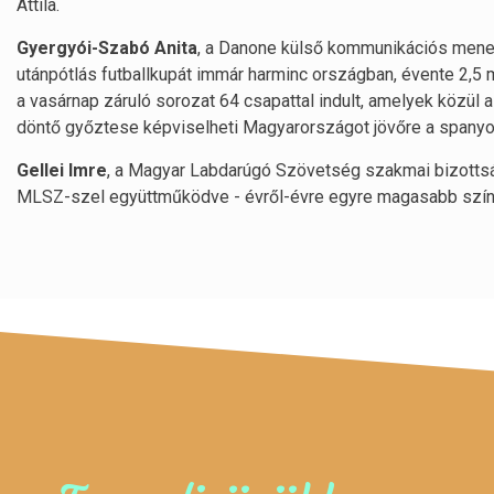
Attila.
Gyergyói-Szabó Anita
, a Danone külső kommunikációs mened
utánpótlás futballkupát immár harminc országban, évente 2,5
a vasárnap záruló sorozat 64 csapattal indult, amelyek közül a 
döntő győztese képviselheti Magyarországot jövőre a spanyol
Gellei Imre
, a Magyar Labdarúgó Szövetség szakmai bizottsá
MLSZ-szel együttműködve - évről-évre egyre magasabb színv