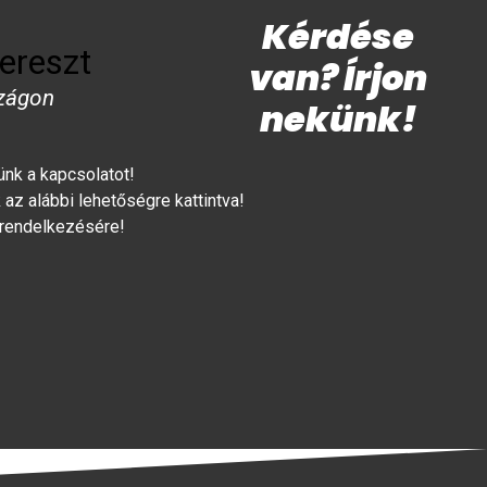
Kérdése
ereszt
van? Írjon
zágon
nekünk!
lünk a kapcsolatot!
az alábbi lehetőségre kattintva!
 rendelkezésére!