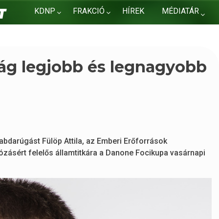
KDNP
FRAKCIÓ
HÍREK
MÉDIATÁR
KAPCSOLAT
világ legjobb és legnagyobb
abdarúgást Fülöp Attila, az Emberi Erőforrások
ózásért felelős államtitkára a Danone Focikupa vasárnapi