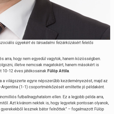
ociális ügyekért és társadalmi felzárkózásért felelős
e, és arra, hogy nem egyedül vagytok, hanem közösségben.
olgozni, illetve nemcsak magatokért, hanem másokért is
at 10-12 éves játékosainak
Fülöp Attila
.
tja a világszerte egyre népszerűbb kezdeményezést, majd az
-Argentína (1-1) csoportmérkőzését említette jó példaként.
illiós futballnagyhatalom ellen. Ez a legjobb példa arra,
itől. Azt kívánom nektek is, hogy legyetek pontosan olyanok,
r gyerekekből lesznek bátor felnőttek” – fogalmazott Fülöp