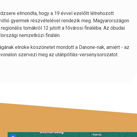
zsere elmondta, hogy a 19 évvel ezelőtt létrehozott
 millió gyermek részvételével rendezik meg. Magyarországon
regionális tornákról 12 jutott a fővárosi fináléba. Az óbudai
országi nemzetközi finálén.
gának elnöke köszönetet mondott a Danone-nak, amiért - az
onalon szervezi meg az utánpótlás-versenysorozatot.