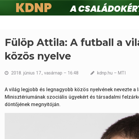
KDNP
A családokért.
Ugrás
a
tartalomra
Fülöp Attila: A futball a 
közös nyelve
2018. június 17., vasárnap – 16:48
kdnp.hu – MTI
A világ legjobb és legnagyobb közös nyelvének nevezte a l
Minisztériumának szociális ügyekért és társadalmi felzárk
döntőjének megnyitóján.