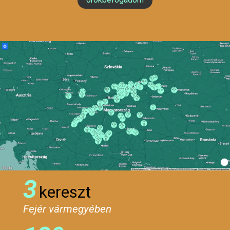
3
kereszt
Fejér vármegyében