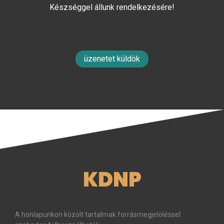
Készséggel állunk rendelkezésére!
üzenetet küldök
KDNP
A honlapunkon közölt tartalmak forrásmegjelöléssel