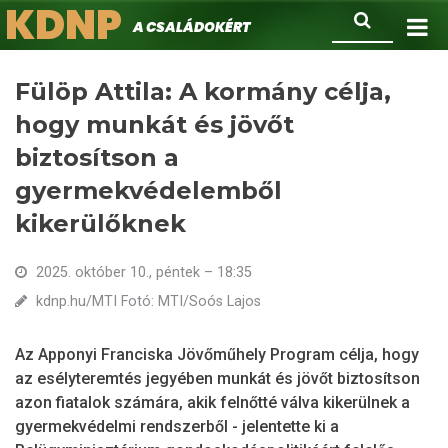
KDNP
Ugrás
Keresés
A családokért.
a
tartalomra
Fülöp Attila: A kormány célja,
hogy munkát és jövőt
biztosítson a
gyermekvédelemből
kikerülőknek
2025. október 10., péntek – 18:35
kdnp.hu/MTI Fotó: MTI/Soós Lajos
Az Apponyi Franciska Jövőműhely Program célja, hogy
az esélyteremtés jegyében munkát és jövőt biztosítson
azon fiatalok számára, akik felnőtté válva kikerülnek a
gyermekvédelmi rendszerből - jelentette ki a