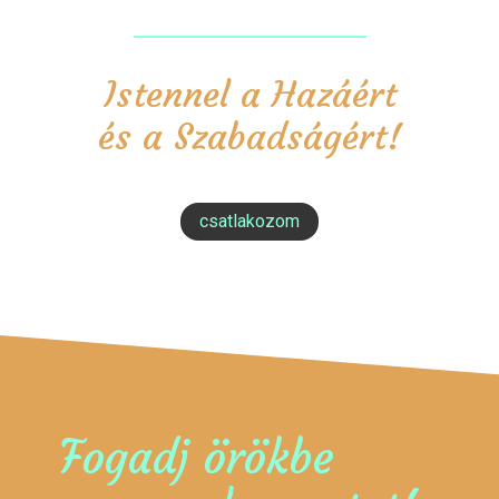
Istennel a Hazáért
és a Szabadságért!
csatlakozom
Fogadj örökbe