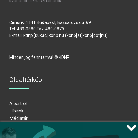
szabadon felhasználhatók.
Címünk: 1141 Budapest, Bazsarózsa u. 69.
Tel: 489-0880 Fax: 489-0879
E-mail:
kdnp
[kukac]
kdnp
.
hu
(kdnp[at]kdnp[dot]hu)
Minden jog fenntartva! © KDNP
Oldaltérkép
A pártról
Híreink
Médiatár
Impresszum
Adatkezelési nyilatkozat