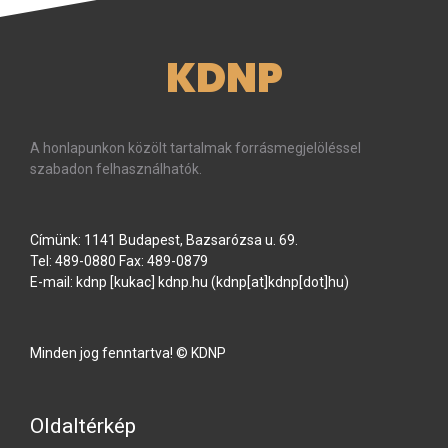
KDNP
A honlapunkon közölt tartalmak forrásmegjelöléssel
szabadon felhasználhatók.
Címünk: 1141 Budapest, Bazsarózsa u. 69.
Tel: 489-0880 Fax: 489-0879
E-mail:
kdnp
[kukac]
kdnp
.
hu
(kdnp[at]kdnp[dot]hu)
Minden jog fenntartva! © KDNP
Oldaltérkép