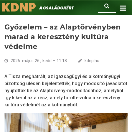
KDNP
Ugrás
Keresés
A családokért.
a
tartalomra
Győzelem – az Alaptörvényben
marad a keresztény kultúra
védelme
2026. május 26., kedd – 11:18
kdnp.hu
A Tisza meghátrált; az igazságügyi és alkotmányügyi
bizottság ülésén bejelentették, hogy módosító javaslatot
nyújtottak be az Alaptörvény-módosításához, amelyből
így kikerül az a rész, amely törölte volna a keresztény
kultúra védelmét az alkotmányból.