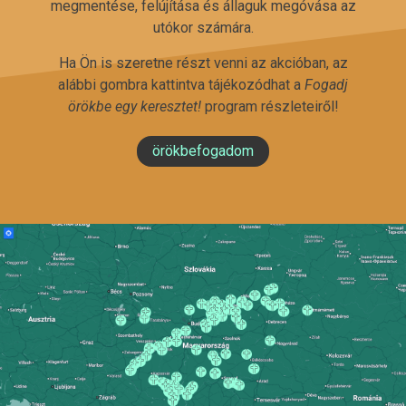
megmentése, felújítása és állaguk megóvása az
utókor számára.
Ha Ön is szeretne részt venni az akcióban, az
alábbi gombra kattintva tájékozódhat a
Fogadj
örökbe egy keresztet!
program részleteiről!
örökbefogadom