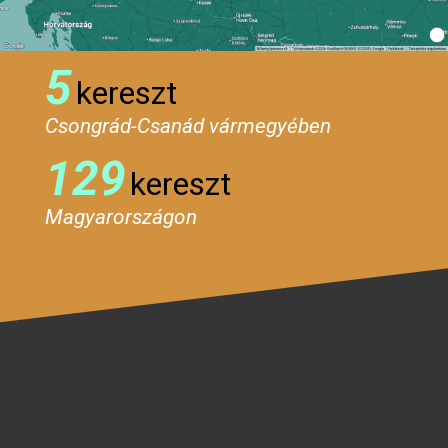
5
kereszt
Csongrád-Csanád vármegyében
129
kereszt
Magyarországon