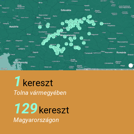
1
kereszt
Tolna vármegyében
129
kereszt
Magyarországon