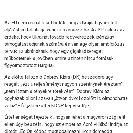
Az EU nem csinál titkot belőle, hogy Ukrajnát gyorsított
eljárásban fel akarja venni a szervezetbe. Az EU-nak az az
érdeke, hogy Ukrajnát tovább fegyverezzék, pénzügyi
támogatást adjanak számára és van egy olyan ambíciózus
tervük az ukránoknak, hogy egy gigahadsereget
működtetnek a jövőben, amire szintén nincs forrásuk –
figyelmeztetett Hargitai.
Az előtte felszóló Dobrev Klára (DK) beszédére úgy
reagált: „ezt a teljesítményt nagyon szerénynek éreztem”,
„nem láttam a tényekre törekvést”. Dobrev Klára az
egyházak elleni szavait „ötven évvel ezelőtt is elmondhatta
volna” - fogalmazott a KDNP képviselője.
Értetlenségét fejezte ki, hogyan lehet a magyarországi elit
ellen úgy beszélni, hogy az ember az Apró villából indítja az
életét. „És Ön képes megfogalmazni ilyen demagóg