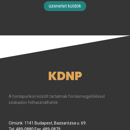
üzenetet küldök
KDNP
A honlapunkon közölt tartalmak forrásmegjelöléssel
szabadon felhasználhatók.
Címünk: 1141 Budapest, Bazsarózsa u. 69.
Tel: 489-0880 Fax: 489-0879