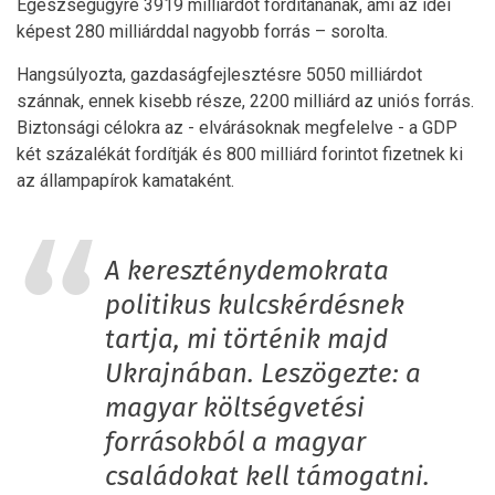
Egészségügyre 3919 milliárdot fordítanának, ami az idei
képest 280 milliárddal nagyobb forrás – sorolta.
Hangsúlyozta, gazdaságfejlesztésre 5050 milliárdot
szánnak, ennek kisebb része, 2200 milliárd az uniós forrás.
Biztonsági célokra az - elvárásoknak megfelelve - a GDP
két százalékát fordítják és 800 milliárd forintot fizetnek ki
az állampapírok kamataként.
A kereszténydemokrata
politikus kulcskérdésnek
tartja, mi történik majd
Ukrajnában. Leszögezte: a
magyar költségvetési
forrásokból a magyar
családokat kell támogatni.