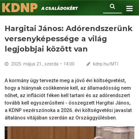
KDNP
Ugrás
Keresés
A családokért.
a
tartalomra
Hargitai János: Adórendszerünk
versenyképessége a világ
legjobbjai között van
2025. május 21., szerda – 14:00
kdnp.hu/MTI
A kormány úgy tervezte meg a jövő évi költségvetést,
hogy a hiánynak csökkennie kell, az államadósság nem
nőhet, az inflációt féken kell tartani és az adórendszert
tovább kell egyszerűsíteni - összegzett Hargitai János,
a KDNP vezérszónoka a 2026. évi költségvetési javaslat
általános vitájában szerdán az Országgyűlésben.