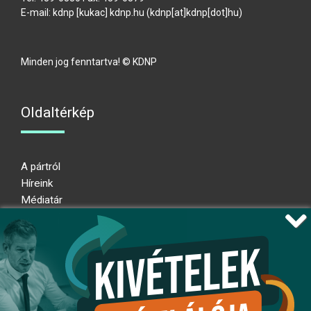
E-mail:
kdnp
[kukac]
kdnp
.
hu
(kdnp[at]kdnp[dot]hu)
Minden jog fenntartva! © KDNP
Oldaltérkép
A pártról
Híreink
Médiatár
Impresszum
Adatkezelési nyilatkozat
Átláthatósági nyilatkozat
Ugrás az oldal tetejére
Kövessen minket!