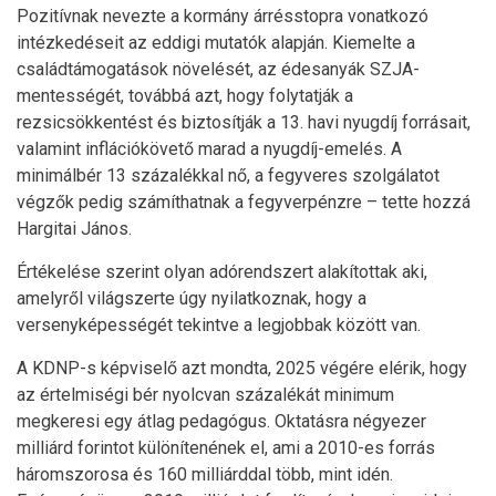
Pozitívnak nevezte a kormány árrésstopra vonatkozó
intézkedéseit az eddigi mutatók alapján. Kiemelte a
családtámogatások növelését, az édesanyák SZJA-
mentességét, továbbá azt, hogy folytatják a
rezsicsökkentést és biztosítják a 13. havi nyugdíj forrásait,
valamint inflációkövető marad a nyugdíj-emelés. A
minimálbér 13 százalékkal nő, a fegyveres szolgálatot
végzők pedig számíthatnak a fegyverpénzre – tette hozzá
Hargitai János.
Értékelése szerint olyan adórendszert alakítottak aki,
amelyről világszerte úgy nyilatkoznak, hogy a
versenyképességét tekintve a legjobbak között van.
A KDNP-s képviselő azt mondta, 2025 végére elérik, hogy
az értelmiségi bér nyolcvan százalékát minimum
megkeresi egy átlag pedagógus. Oktatásra négyezer
milliárd forintot különítenének el, ami a 2010-es forrás
háromszorosa és 160 milliárddal több, mint idén.