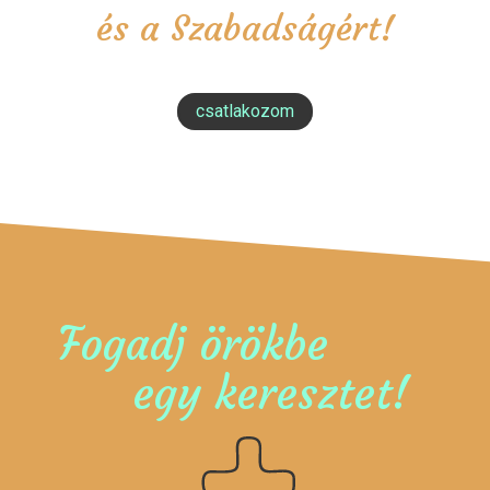
és a Szabadságért!
csatlakozom
Fogadj örökbe
egy keresztet!