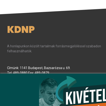
KDNP
A honlapunkon közölt tartalmak forrásmegjelöléssel szabadon
felhasználhatók.
Címünk: 1141 Budapest, Bazsarózsa u. 69.
Tel: 489-0880 Fax: 489-0879
E-mail:
kdnp
[kukac]
kdnp
.
hu
(kdnp[at]kdnp[dot]hu)
Minden jog fenntartva! © KDNP