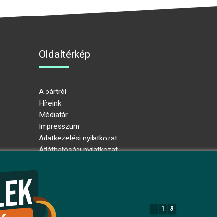
Oldaltérkép
A pártról
Híreink
Médiatár
Impresszum
Adatkezelési nyilatkozat
Átláthatósági nyilatkozat
Ugrás az oldal tetejére
1
9
1
9
8