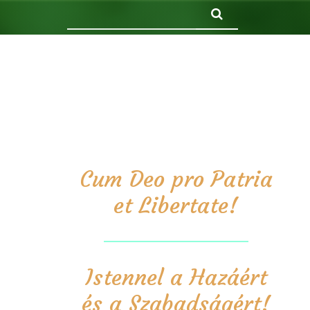
Keresés
Cum Deo pro Patria
et Libertate!
Istennel a Hazáért
és a Szabadságért!