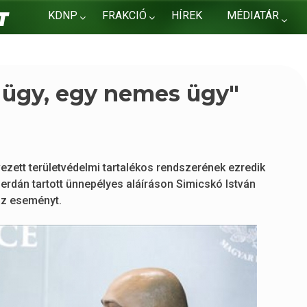
KDNP
FRAKCIÓ
HÍREK
MÉDIATÁR
KAPCSOLAT
 ügy, egy nemes ügy"
zett területvédelmi tartalékos rendszerének ezredik
rdán tartott ünnepélyes aláíráson Simicskó István
 az eseményt.