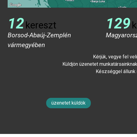
12
129
kereszt
k
Borsod-Abaúj-Zemplén
Magyarors
vármegyében
Kérjük, vegye fel ve
Küldjön üzenetet munkatársainknak 
Készséggel állunk
üzenetet küldök