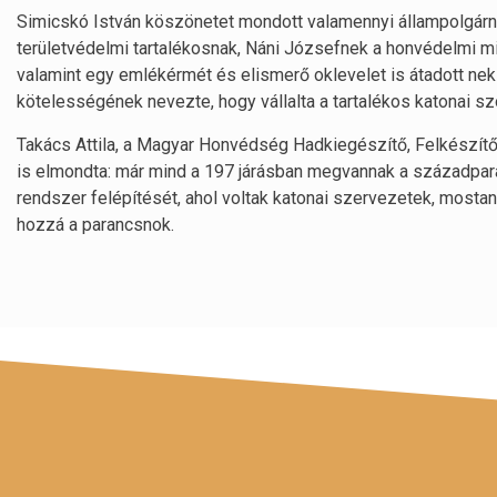
Simicskó István köszönetet mondott valamennyi állampolgárnak,
területvédelmi tartalékosnak, Náni Józsefnek a honvédelmi min
valamint egy emlékérmét és elismerő oklevelet is átadott nek
kötelességének nevezte, hogy vállalta a tartalékos katonai szo
Takács Attila, a Magyar Honvédség Hadkiegészítő, Felkészí
is elmondta: már mind a 197 járásban megvannak a századp
rendszer felépítését, ahol voltak katonai szervezetek, most
hozzá a parancsnok.