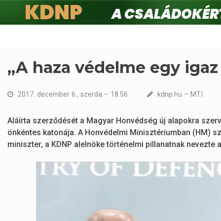
KDNP
A családokért.
Ugrás
a
tartalomra
„A haza védelme egy igaz
2017. december 6., szerda – 18:56
kdnp.hu – MTI
Aláírta szerződését a Magyar Honvédség új alapokra szerve
önkéntes katonája. A Honvédelmi Minisztériumban (HM) sze
miniszter, a KDNP alelnöke történelmi pillanatnak nevezte