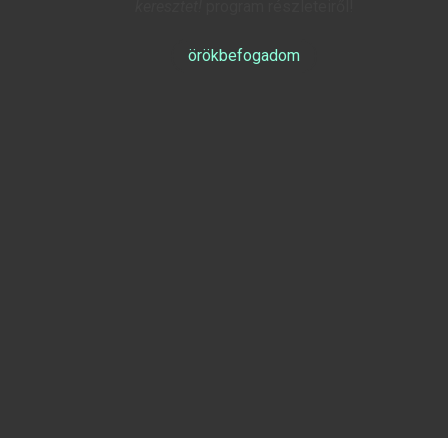
keresztet!
program részleteiről!
örökbefogadom