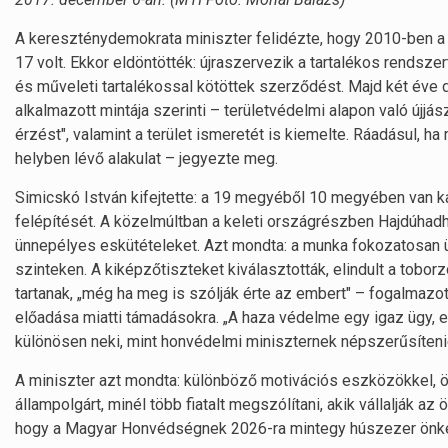
A kereszténydemokrata miniszter felidézte, hogy 2010-ben 
17 volt. Ekkor eldöntötték: újraszervezik a tartalékos rends
és műveleti tartalékossal kötöttek szerződést. Majd két éve
alkalmazott mintája szerinti – területvédelmi alapon való újjás
érzést", valamint a terület ismeretét is kiemelte. Ráadásul, ha
helyben lévő alakulat – jegyezte meg.
Simicskó István kifejtette: a 19 megyéből 10 megyében van k
felépítését. A közelmúltban a keleti országrészben Hajdúhadh
ünnepélyes eskütételeket. Azt mondta: a munka fokozatosan üt
szinteken. A kiképzőtiszteket kiválasztották, elindult a to
tartanak, „még ha meg is szólják érte az embert" – fogalmazot
előadása miatti támadásokra. „A haza védelme egy igaz ügy, 
különösen neki, mint honvédelmi miniszternek népszerűsítenie
A miniszter azt mondta: különböző motivációs eszközökkel, 
állampolgárt, minél több fiatalt megszólítani, akik vállalják az
hogy a Magyar Honvédségnek 2026-ra mintegy húszezer önkén