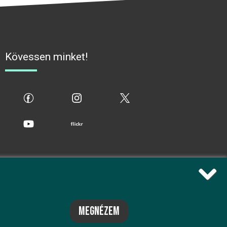
Kövessen minket!
fb
ig
x
yt
flickr
megnézem