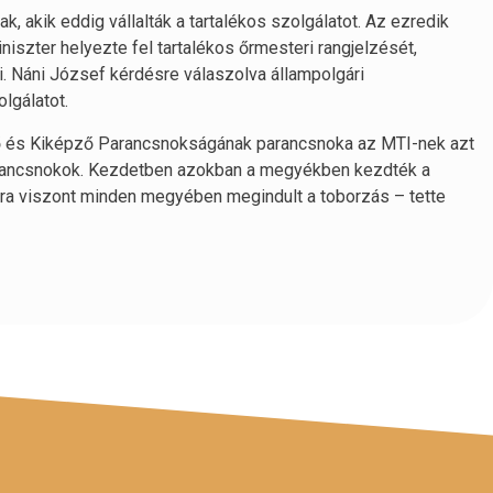
 akik eddig vállalták a tartalékos szolgálatot. Az ezredik
iszter helyezte fel tartalékos őrmesteri rangjelzését,
i. Náni József kérdésre válaszolva állampolgári
lgálatot.
tő és Kiképző Parancsnokságának parancsnoka az MTI-nek azt
arancsnokok. Kezdetben azokban a megyékben kezdték a
anra viszont minden megyében megindult a toborzás – tette