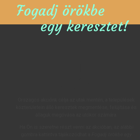
Fogadj örökbe
egy keresztet!
Országos akciónk célja az utak mentén, a települések
közterületein álló keresztek megmentése, felújítása és
állaguk megóvása az utókor számára.
Ha Ön is szeretne részt venni az akcióban, az alábbi
gombra kattintva tájékozódhat a
Fogadj örökbe egy