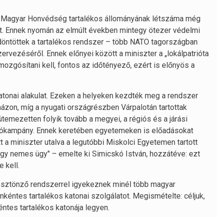
a Magyar Honvédség tartalékos állományának létszáma még
zert. Ennek nyomán az elmúlt években mintegy ötezer védelmi
 döntöttek a tartalékos rendszer – több NATO tagországban
zervezéséről. Ennek előnyei között a miniszter a „lokálpatrióta
 mozgósítani kell, fontos az időtényező, ezért is előnyös a
atonai alakulat. Ezeken a helyeken kezdték meg a rendszer
ázon, míg a nyugati országrészben Várpalotán tartottak
emezetten folyik tovább a megyei, a régiós és a járási
borzókampány. Ennek keretében egyetemeken is előadásokat
t a miniszter utalva a legutóbbi Miskolci Egyetemen tartott
egy nemes ügy" – emelte ki Simicskó István, hozzátéve: ezt
 kell.
ösztönző rendszerrel igyekeznek minél több magyar
 önkéntes tartalékos katonai szolgálatot. Megismételte: céljuk,
tes tartalékos katonája legyen.