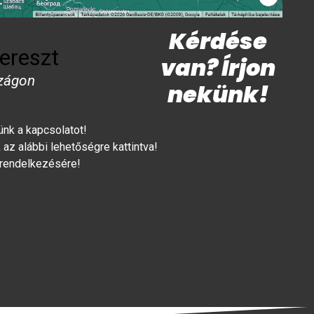
Kérdése
ereszt
van? Írjon
zágon
nekünk!
lünk a kapcsolatot!
az alábbi lehetőségre kattintva!
 rendelkezésére!