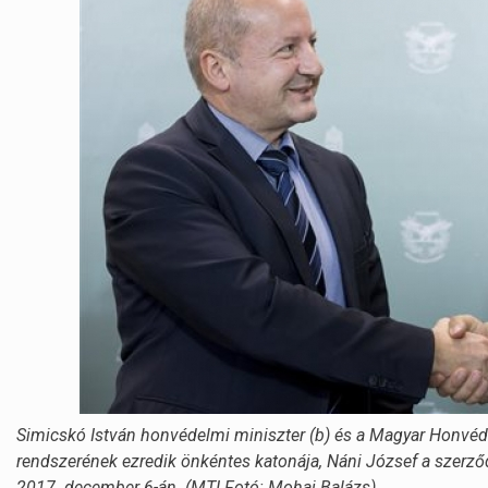
Simicskó István honvédelmi miniszter (b) és a Magyar Honvéds
rendszerének ezredik önkéntes katonája, Náni József a szerz
2017. december 6-án. (MTI Fotó: Mohai Balázs)