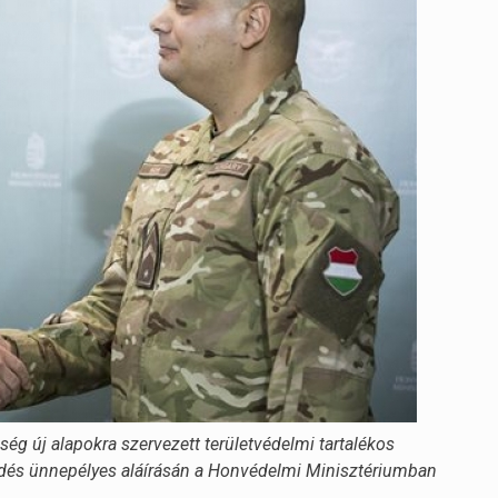
ég új alapokra szervezett területvédelmi tartalékos
ődés ünnepélyes aláírásán a Honvédelmi Minisztériumban