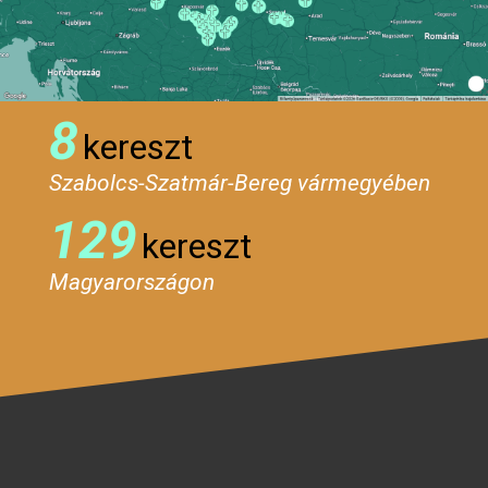
8
kereszt
Szabolcs-Szatmár-Bereg vármegyében
129
kereszt
Magyarországon