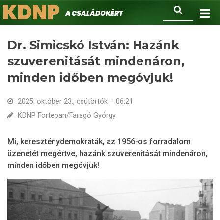
KDNP
Ugrás
Keresés
A családokért.
a
tartalomra
Dr. Simicskó István: Hazánk
szuverenitását mindenáron,
minden időben megóvjuk!
2025. október 23., csütörtök – 06:21
KDNP Fortepan/Faragó György
Mi, kereszténydemokraták, az 1956-os forradalom
üzenetét megértve, hazánk szuverenitását mindenáron,
minden időben megóvjuk!