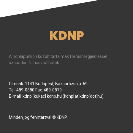
KDNP
A honlapunkon közölt tartalmak forrásmegjelöléssel
szabadon felhasználhatók.
Címünk: 1141 Budapest, Bazsarózsa u. 69.
Tel: 489-0880 Fax: 489-0879
E-mail:
kdnp
[kukac]
kdnp
.
hu
(kdnp[at]kdnp[dot]hu)
Minden jog fenntartva! © KDNP