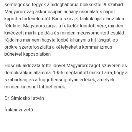
semlegessé tegyék a hidegháborús blokkoktól. A szabad
Magyarország akkor csupán néhány csodálatos napot
kapott a történelemtől. Bár a szovjet tankok újra elhozták a
félelmet Magyarországra, a felkelők kiontott vére, minden
kivégzett mártír példája és minden megnyomorított család
fájdalma már nem hagyta többé kihunyni a hit lángját, és
örökre szertefoszlatta a kételyeket a kommunizmus
bűneivel kapcsolatban.
Hőseink áldozata tette idővel Magyarországot szuverén és
demokratikus állammá. 1956 megtanított minket arra, hogy a
szabadság és a függetlenség olyan értékek, amelyek
minden kincsnél többet érnek.
Dr. Simicskó István
frakcióvezető