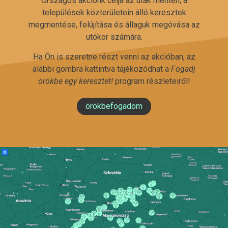
Országos akciónk célja az utak mentén, a
települések közterületein álló keresztek
megmentése, felújítása és állaguk megóvása az
utókor számára.
Ha Ön is szeretne részt venni az akcióban, az
alábbi gombra kattintva tájékozódhat a
Fogadj
örökbe egy keresztet!
program részleteiről!
örökbefogadom