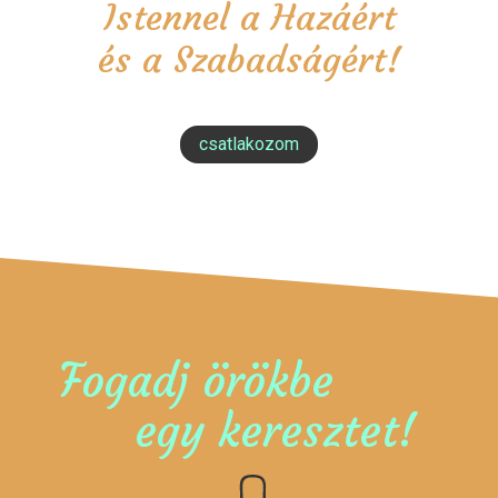
Istennel a Hazáért
és a Szabadságért!
csatlakozom
Fogadj örökbe
egy keresztet!