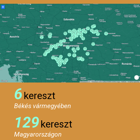
6
kereszt
Békés vármegyében
129
kereszt
Magyarországon