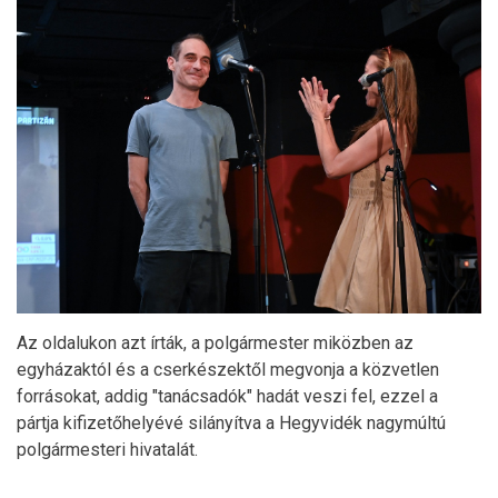
Az oldalukon azt írták, a polgármester miközben az
egyházaktól és a cserkészektől megvonja a közvetlen
forrásokat, addig "tanácsadók" hadát veszi fel, ezzel a
pártja kifizetőhelyévé silányítva a Hegyvidék nagymúltú
polgármesteri hivatalát.