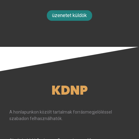
üzenetet küldök
KDNP
A honlapunkon közölt tartalmak forrásmegjelöléssel
szabadon felhasználhatók.