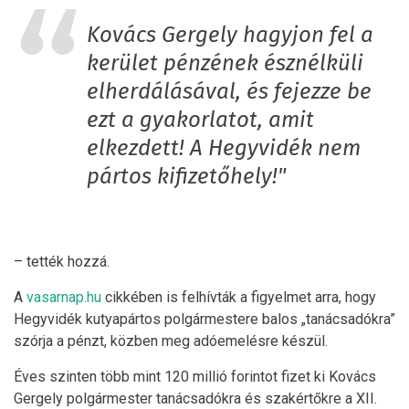
Kovács Gergely hagyjon fel a
kerület pénzének észnélküli
elherdálásával, és fejezze be
ezt a gyakorlatot, amit
elkezdett! A Hegyvidék nem
pártos kifizetőhely!"
– tették hozzá.
A
vasarnap.hu
cikkében is felhívták a figyelmet arra, hogy
Hegyvidék kutyapártos polgármestere balos „tanácsadókra”
szórja a pénzt, közben meg adóemelésre készül.
Éves szinten több mint 120 millió forintot fizet ki Kovács
Gergely polgármester tanácsadókra és szakértőkre a XII.