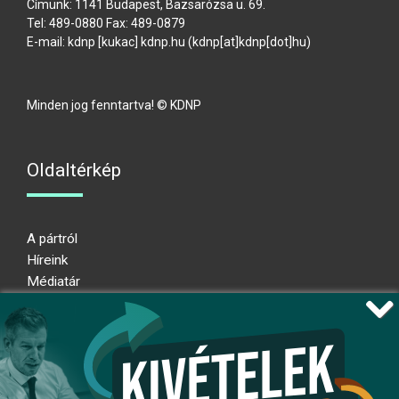
Címünk: 1141 Budapest, Bazsarózsa u. 69.
Tel: 489-0880 Fax: 489-0879
E-mail:
kdnp
[kukac]
kdnp
.
hu
(kdnp[at]kdnp[dot]hu)
Minden jog fenntartva! © KDNP
Oldaltérkép
A pártról
Híreink
Médiatár
Impresszum
Adatkezelési nyilatkozat
Átláthatósági nyilatkozat
Ugrás az oldal tetejére