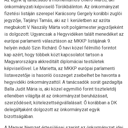
önkormányzati képviselő Törökbálinton. Az önkormányzat
fizetési listáján szerepel Karácsony Gergely korábbi zuglói
jegyzője, Tarjányi Tamás, aki az I. kerületben az azóta
megbukott V. Naszály Márta volt polgármester jegyzőjeként
is dolgozott. Ugyancsak a Hegyvidéken talált menedéket az
európai parlamenti választáson az MKKP listájának 9.
helyén induló Szin Richárd. Ő havi közel félmillió forintot
kap azért, hogy többek közt kapcsolatot tartson a
Magyarországra akkreditált diplomáciai testületek
képviselőivel. Le Marietta, az MKKP európai parlamenti
listavezetője is hasonló összeget zsebelhet be havonta a
hegyvidéki önkormányzattól. A tanácsadók sorát gazdagítja
Balla Judit Mária is, aki közel egymillió forint tiszteletdíj
ellenében világítja át az önkormányzat beruházásait,
szerződéseit, kötelezettségvállalásait. Ő korábban a DK
delegáltjaként dolgozott az önkormányzat egyik
bizottságában.
A Magyar Nemzet értesülései szerint az önkormányzat idei