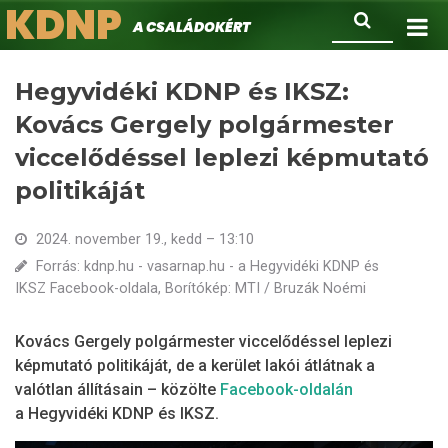
KDNP
Ugrás
Keresés
A családokért.
a
tartalomra
Hegyvidéki KDNP és IKSZ:
Kovács Gergely polgármester
viccelődéssel leplezi képmutató
politikáját
2024. november 19., kedd – 13:10
Forrás: kdnp.hu - vasarnap.hu - a Hegyvidéki KDNP és
IKSZ Facebook-oldala, Borítókép: MTI / Bruzák Noémi
Kovács Gergely polgármester viccelődéssel leplezi
képmutató politikáját, de a kerület lakói átlátnak a
valótlan állításain – közölte
Facebook-oldalán
a Hegyvidéki KDNP és IKSZ.