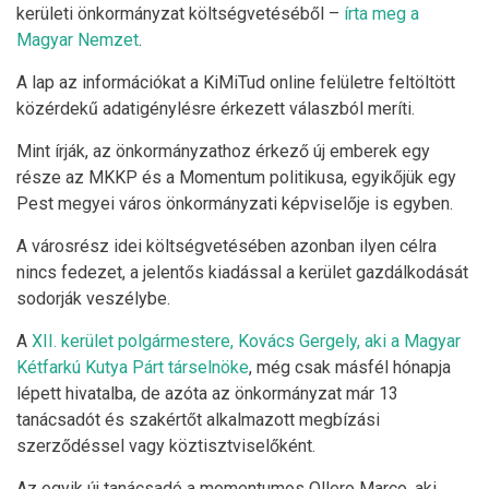
kerületi önkormányzat költségvetéséből –
írta meg a
Magyar Nemzet
.
A lap az információkat a KiMiTud online felületre feltöltött
közérdekű adatigénylésre érkezett válaszból meríti.
Mint írják, az önkormányzathoz érkező új emberek egy
része az MKKP és a Momentum politikusa, egyikőjük egy
Pest megyei város önkormányzati képviselője is egyben.
A városrész idei költségvetésében azonban ilyen célra
nincs fedezet, a jelentős kiadással a kerület gazdálkodását
sodorják veszélybe.
A
XII. kerület polgármestere, Kovács Gergely, aki a Magyar
Kétfarkú Kutya Párt társelnöke
, még csak másfél hónapja
lépett hivatalba, de azóta az önkormányzat már 13
tanácsadót és szakértőt alkalmazott megbízási
szerződéssel vagy köztisztviselőként.
Az egyik új tanácsadó a momentumos Ollero Marco, aki