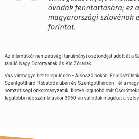
óvodák fenntartására; ez 
magyarországi szlovénok e
forintot.
Az államtitkár nemzetiségi tanulmányi ösztöndíjat adott át a
tanuló Nagy Dorottyának és Kis Zórának.
Vas vármegye hét településén - Alsószölnökön, Felsőszölnökö
Szentgotthárd-Rábatótfaluban és Szentgotthárdon - él a mag
nemzetiségi önkormányzatuk, illetve legutóbb már Csörötneken
legutóbbi népszámláláskor 3960-an vallották magukat a szlo