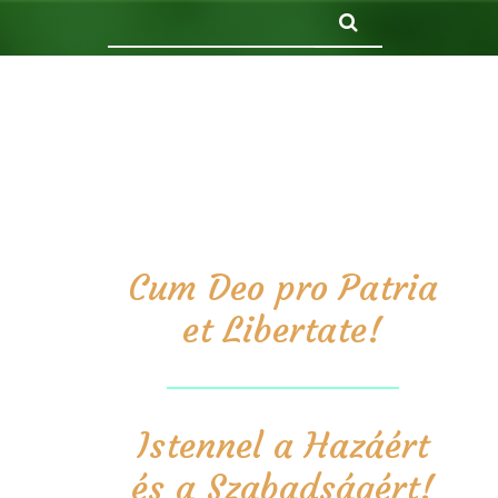
Keresés
Cum Deo pro Patria
et Libertate!
Istennel a Hazáért
és a Szabadságért!