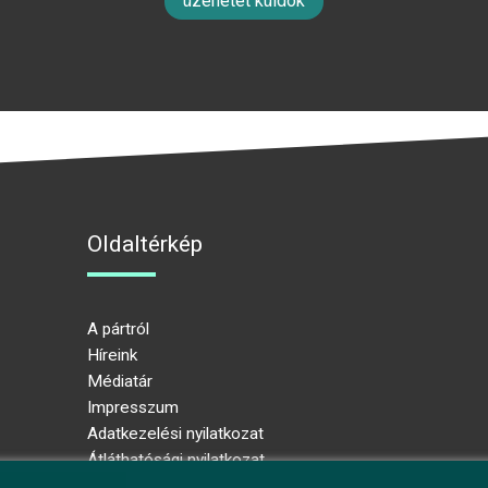
üzenetet küldök
Oldaltérkép
A pártról
Híreink
Médiatár
Impresszum
Adatkezelési nyilatkozat
Átláthatósági nyilatkozat
Ugrás az oldal tetejére