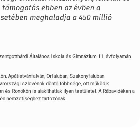
a támogatás ebben az évben a
setében meghaladja a 450 millió
 Szentgotthárdi Általános Iskola és Gimnázium 11. évfolyamán
n, Apátistvánfalván, Orfaluban, Szakonyfaluban
yarországi szlovénok döntő többsége, ott működik
 és Rönökön is alakíthattak ilyen testületet. A Rábavidéken a
vén nemzetiséghez tartozónak.