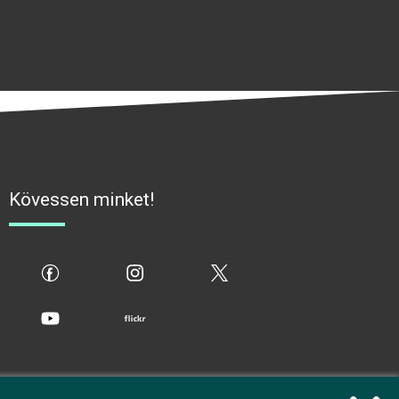
Kövessen minket!
fb
ig
x
yt
flickr