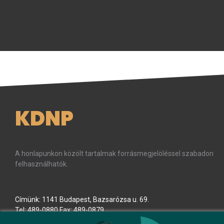
KDNP
A honlapunkon közölt tartalmak forrásmegjelöléssel szabadon
felhasználhatók.
Címünk: 1141 Budapest, Bazsarózsa u. 69.
Tel: 489-0880 Fax: 489-0879
E-mail:
kdnp
[kukac]
kdnp
.
hu
(kdnp[at]kdnp[dot]hu)