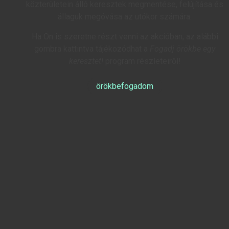
közterületein álló keresztek megmentése, felújítása és
állaguk megóvása az utókor számára.
Ha Ön is szeretne részt venni az akcióban, az alábbi
gombra kattintva tájékozódhat a
Fogadj örökbe egy
keresztet!
program részleteiről!
örökbefogadom