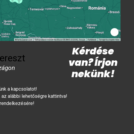
Kérdése
ereszt
van? Írjon
zágon
nekünk!
lünk a kapcsolatot!
az alábbi lehetőségre kattintva!
 rendelkezésére!