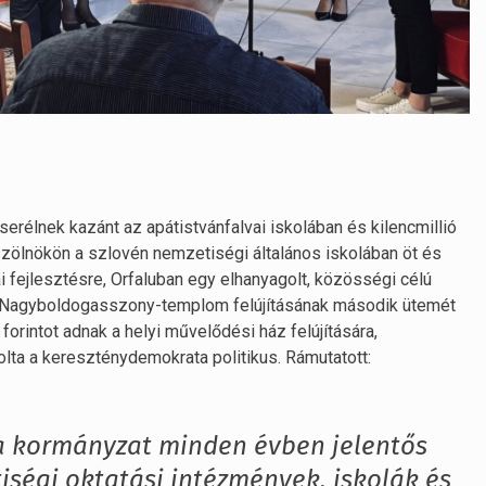
serélnek kazánt az apátistvánfalvai iskolában és kilencmillió
őszölnökön a szlovén nemzetiségi általános iskolában öt és
kai fejlesztésre, Orfaluban egy elhanyagolt, közösségi célú
ön a Nagyboldogasszony-templom felújításának második ütemét
 forintot adnak a helyi művelődési ház felújítására,
lta a kereszténydemokrata politikus. Rámutatott:
 a kormányzat minden évben jelentős
ségi oktatási intézmények, iskolák és