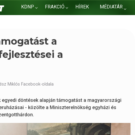
KDNP
FRAKCIÓ
HÍREK
MÉDIATÁR
KAPCSOLAT
ámogatást a
ejlesztései a
ész Miklós Facebook-oldala
ak egyedi döntések alapján támogatást a magyarországi
eruházásai - közölte a Miniszterelnökség egyházi és
zentgotthárdon.