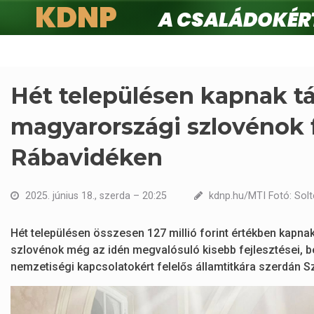
KDNP
A családokért.
Ugrás
a
tartalomra
Hét településen kapnak t
magyarországi szlovénok f
Rábavidéken
2025. június 18., szerda – 20:25
kdnp.hu/MTI Fotó: Solt
Hét településen összesen 127 millió forint értékben kapn
szlovénok még az idén megvalósuló kisebb fejlesztései, b
nemzetiségi kapcsolatokért felelős államtitkára szerdán S