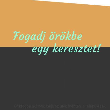
Fogadj örökbe
egy keresztet!
Országos akciónk célja az utak mentén, a települések