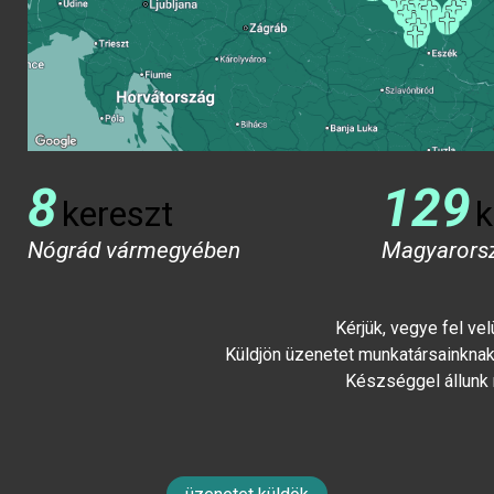
8
129
kereszt
k
Nógrád vármegyében
Magyarors
Kérjük, vegye fel ve
Küldjön üzenetet munkatársainknak 
Készséggel állunk