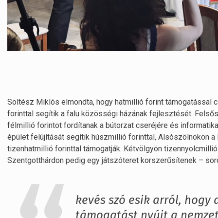
Soltész Miklós elmondta, hogy hatmillió forint támogatással c
forinttal segítik a falu közösségi házának fejlesztését. Fels
félmillió forintot fordítanak a bútorzat cseréjére és informati
épület felújítását segítik húszmillió forinttal, Alsószölnök
tizenhatmillió forinttal támogatják. Kétvölgyön tizennyolcmillió
Szentgotthárdon pedig egy játszóteret korszerűsítenek – soro
kevés szó esik arról, hogy
támogatást nyújt a nemzeti