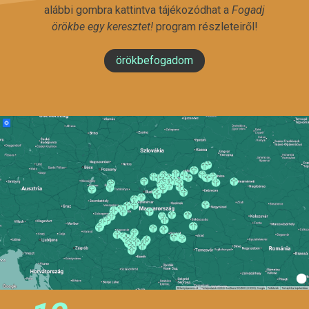
alábbi gombra kattintva tájékozódhat a
Fogadj
örökbe egy keresztet!
program részleteiről!
örökbefogadom