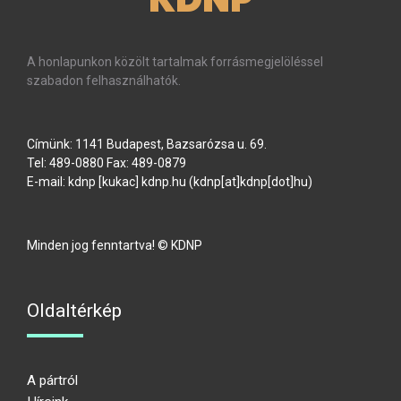
A honlapunkon közölt tartalmak forrásmegjelöléssel
szabadon felhasználhatók.
Címünk: 1141 Budapest, Bazsarózsa u. 69.
Tel: 489-0880 Fax: 489-0879
E-mail:
kdnp
[kukac]
kdnp
.
hu
(kdnp[at]kdnp[dot]hu)
Minden jog fenntartva! © KDNP
Oldaltérkép
A pártról