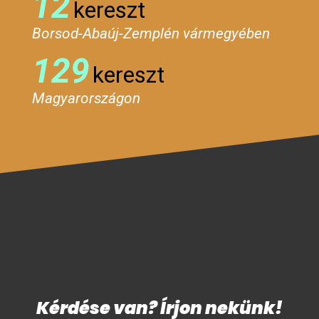
12
kereszt
Borsod-Abaúj-Zemplén vármegyében
129
kereszt
Magyarországon
Kérdése van? Írjon nekünk!