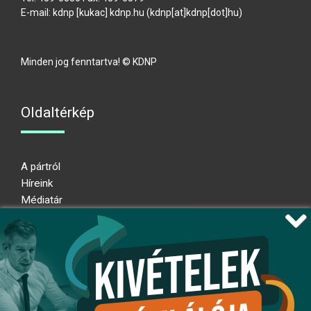
E-mail:
kdnp
[kukac]
kdnp
.
hu
(kdnp[at]kdnp[dot]hu)
Minden jog fenntartva! © KDNP
Oldaltérkép
A pártról
Híreink
Médiatár
Impresszum
Adatkezelési nyilatkozat
Átláthatósági nyilatkozat
Ugrás az oldal tetejére
Kövessen minket!