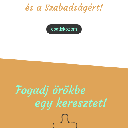
és a Szabadságért!
csatlakozom
Fogadj örökbe
egy keresztet!