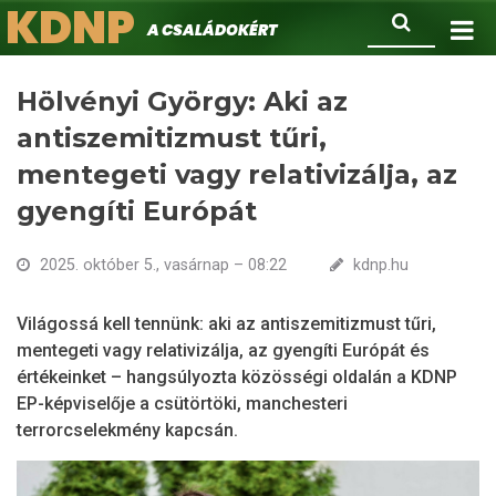
KDNP
Ugrás
Keresés
A családokért.
a
tartalomra
Hölvényi György: Aki az
antiszemitizmust tűri,
mentegeti vagy relativizálja, az
gyengíti Európát
2025. október 5., vasárnap – 08:22
kdnp.hu
Világossá kell tennünk: aki az antiszemitizmust tűri,
mentegeti vagy relativizálja, az gyengíti Európát és
értékeinket – hangsúlyozta közösségi oldalán a KDNP
EP-képviselője a csütörtöki, manchesteri
terrorcselekmény kapcsán.