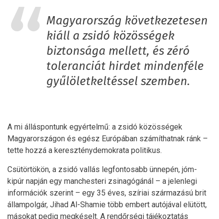
Magyarország következetesen
kiáll a zsidó közösségek
biztonsága mellett, és zéró
toleranciát hirdet mindenféle
gyűlöletkeltéssel szemben.
A mi álláspontunk egyértelmű: a zsidó közösségek
Magyarországon és egész Európában számíthatnak ránk –
tette hozzá a kereszténydemokrata politikus.
Csütörtökön, a zsidó vallás legfontosabb ünnepén, jóm-
kipúr napján egy manchesteri zsinagógánál – a jelenlegi
információk szerint – egy 35 éves, szíriai származású brit
állampolgár, Jihad Al-Shamie több embert autójával elütött,
másokat pedig megkéselt. A rendőrségi tájékoztatás