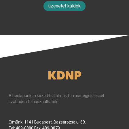
üzenetet küldök
KDNP
A honlapunkon közölt tartalmak forrásmegjelöléssel
szabadon felhasználhatók.
Címünk: 1141 Budapest, Bazsarózsa u. 69.
Tel: 489-0880 Fax: 489-0879