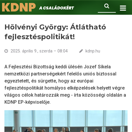
KDNP
Ugrás
Keresés
A családokért.
a
tartalomra
Hölvényi György: Átlátható
fejlesztéspolitikát!
2025. április 9., szerda – 08:04
kdnp.hu
A Fejlesztési Bizottság keddi ülésén Jozef Síkela
nemzetközi partnerségekért felelős uniós biztossal
egyeztetett, és sürgette, hogy az európai
fejlesztéspolitikát homályos elképzelések helyett végre
világos célok határozzák meg - írta közösségi oldalán a
KDNP EP-képviselője.