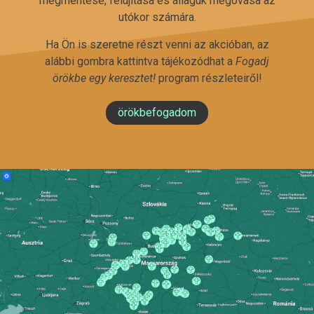
megmentése, felújítása és állaguk megóvása az
utókor számára.
Ha Ön is szeretne részt venni az akcióban, az
alábbi gombra kattintva tájékozódhat a
Fogadj
örökbe egy keresztet!
program részleteiről!
örökbefogadom