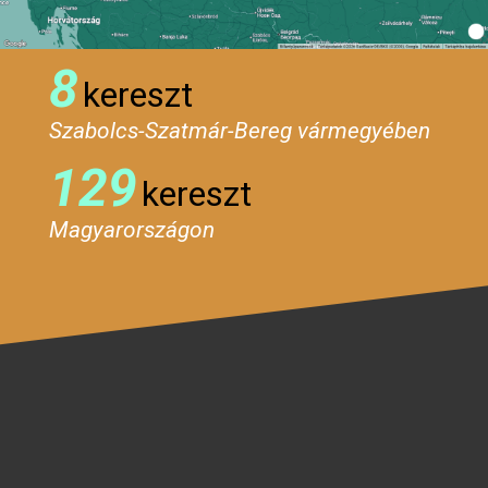
8
kereszt
Szabolcs-Szatmár-Bereg vármegyében
129
kereszt
Magyarországon