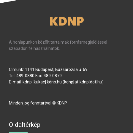
KDNP
A honlapunkon közölt tartalmak forrásmegjelöléssel
szabadon felhasználhatók.
Címünk: 1141 Budapest, Bazsarózsa u. 69.
Tel: 489-0880 Fax: 489-0879
E-mail:
kdnp
[kukac]
kdnp
.
hu
(kdnp[at]kdnp[dot]hu)
Minden jog fenntartva! © KDNP
Oldaltérkép