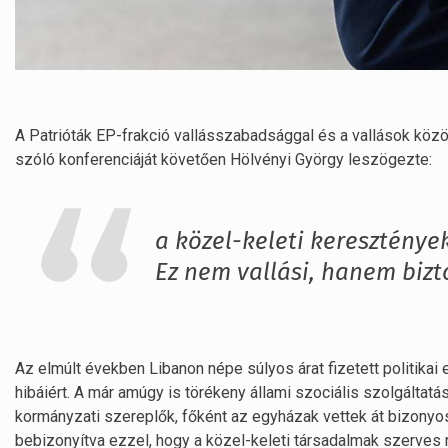
A Patrióták EP-frakció vallásszabadsággal és a vallások köz
szóló konferenciáját követően Hölvényi György leszögezte:
a közel-keleti keresztények 
Ez nem vallási, hanem bizt
Az elmúlt években Libanon népe súlyos árat fizetett politikai 
hibáiért. A már amúgy is törékeny állami szociális szolgálta
kormányzati szereplők, főként az egyházak vettek át bizonyos
bebizonyítva ezzel, hogy a közel-keleti társadalmak szerves 