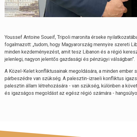
Youssef Antoine Soueif, Tripoli maronita érseke nyilatkozat
fogalmazott: „tudom, hogy Magyarország mennyire szereti L
minden kezdeményezést, amit tesz Libanon és a régió keresz
jelenlegi, nagyon jelentős gazdasági és pénzügyi válságban”.
A Közel-Kelet konfliktusainak megoldására, a minden ember 
párbeszédre van szükség. A palesztin-izraeli konfliktus igazs
palesztin állam létrehozására - van szükség, különben a köv
és igazságos megoldást az egész régió számára - hangsúlyozt