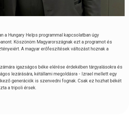
ában a Hungary Helps programmal kapcsolatban úgy
ibanont. Köszönöm Magyarországnak ezt a programot és
tényeiért. A magyar erőfeszítések változást hoznak a
számára igazságos béke elérése érdekében tárgyalásokra és
ágos lezárására, kétállami megoldásra - Izrael mellett egy
etkező generációk is szenvedni fognak. Csak ez hozhat békét
a a tripoli érsek.