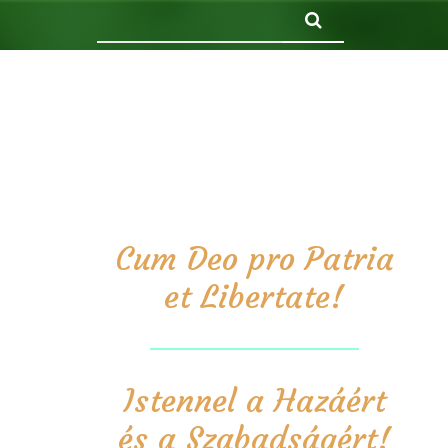
Keresés
Cum Deo pro Patria
et Libertate!
Istennel a Hazáért
és a Szabadságért!