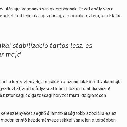
v után újra kormánya van az országnak. Ezzel esély van a
éseket kell tenniük a gazdaság, a szociális szféra, az oktatás
kai stabilizáció tartós lesz, és
ár majd
rt, a keresztények, a síiták és a szunniták között valamifajta
változhat, ami befolyással lehet Libanon stabiliására. A
a biztonsági és gazdasági helyzet miatt ideiglenesen
 keresztényeket segítő államtitkárság több szociális és az
b módon érintő kezdeményezesékkel van jelen a térségben.