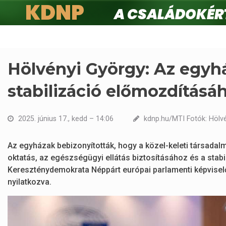
KDNP
A családokért.
Ugrás
a
tartalomra
Hölvényi György: Az egyh
stabilizáció előmozdításá
2025. június 17., kedd – 14:06
kdnp.hu/MTI Fotók: Hölv
Az egyházak bebizonyították, hogy a közel-keleti társadal
oktatás, az egészségügyi ellátás biztosításához és a stabil
Kereszténydemokrata Néppárt európai parlamenti képvisel
nyilatkozva.