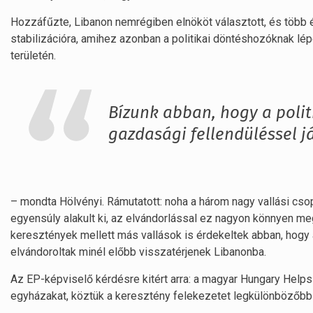
Hozzáfűzte, Libanon nemrégiben elnököt választott, és több é
stabilizációra, amihez azonban a politikai döntéshozóknak lép
területén.
Bízunk abban, hogy a politi
gazdasági fellendüléssel j
– mondta Hölvényi. Rámutatott: noha a három nagy vallási csopo
egyensúly alakult ki, az elvándorlással ez nagyon könnyen meg
keresztények mellett más vallások is érdekeltek abban, hogy 
elvándoroltak minél előbb visszatérjenek Libanonba.
Az EP-képviselő kérdésre kitért arra: a magyar Hungary Helps
egyházakat, köztük a keresztény felekezetet legkülönbözőb