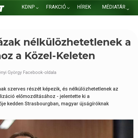
KDNP
FRAKCIÓ
HÍREK
MÉDIATÁR
KAPCSOLAT
ázak nélkülözhetetlenek a
hoz a Közel-Keleten
ényi György Facebook-oldala
mak szerves részét képezik, és nélkülözhetetlenek az
izáció előmozdításához - jelentette ki a
ője kedden Strasbourgban, magyar újságíróknak