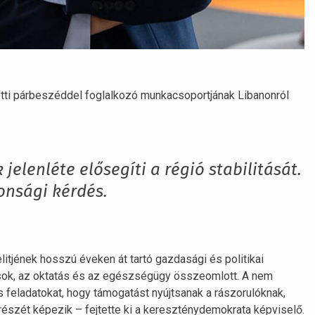
ötti párbeszéddel foglalkozó munkacsoportjának Libanonról
jelenléte elősegíti a régió stabilitását.
onsági kérdés.
elitjének hosszú éveken át tartó gazdasági és politikai
tások, az oktatás és az egészségügy összeomlott. A nem
 feladatokat, hogy támogatást nyújtsanak a rászorulóknak,
részét képezik – fejtette ki a kereszténydemokrata képviselő.