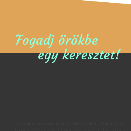
Fogadj örökbe
egy keresztet!
Országos akciónk célja az utak mentén, a települések
közterületein álló keresztek megmentése, felújítása és