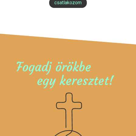
csatlakozom
Fogadj örökbe
egy keresztet!