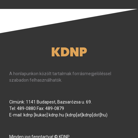
KDNP
A honlapunkon közölt tartalmak forrásmegjelöléssel
szabadon felhasználhatók.
Címünk: 1141 Budapest, Bazsarózsa u. 69.
Tel: 489-0880 Fax: 489-0879
E-mail:
kdnp
[kukac]
kdnp
.
hu
(kdnp[at]kdnp[dot]hu)
Minden jog fenntartva! © KDNP