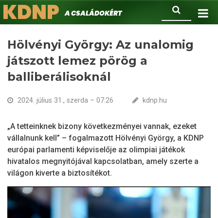
KDNP
Ugrás
Keresés
A családokért.
a
tartalomra
Hölvényi György: Az unalomig
játszott lemez pörög a
balliberálisoknál
2024. július 31., szerda – 07:26
kdnp.hu
„A tetteinknek bizony következményei vannak, ezeket
vállalnunk kell” – fogalmazott Hölvényi György, a KDNP
európai parlamenti képviselője az olimpiai játékok
hivatalos megnyitójával kapcsolatban, amely szerte a
világon kiverte a biztosítékot.