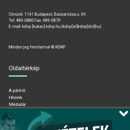
Címünk: 1141 Budapest, Bazsarózsa u. 69.
Tel: 489-0880 Fax: 489-0879
E-mail:
kdnp
[kukac]
kdnp
.
hu
(kdnp[at]kdnp[dot]hu)
Minden jog fenntartva! © KDNP
Oldaltérkép
A pártról
Híreink
Médiatár
Impresszum
Adatkezelési nyilatkozat
Átláthatósági nyilatkozat