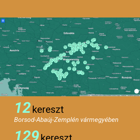
12
kereszt
Borsod-Abaúj-Zemplén vármegyében
129
kereszt