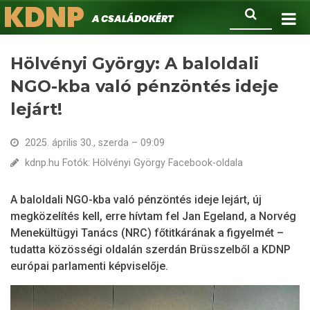
KDNP
Ugrás
Keresés
A családokért.
a
tartalomra
Hölvényi György: A baloldali
NGO-kba való pénzöntés ideje
lejárt!
2025. április 30., szerda – 09:09
kdnp.hu Fotók: Hölvényi György Facebook-oldala
A baloldali NGO-kba való pénzöntés ideje lejárt, új
megközelítés kell, erre hívtam fel Jan Egeland, a Norvég
Menekültügyi Tanács (NRC) főtitkárának a figyelmét –
tudatta közösségi oldalán szerdán Brüsszelből a KDNP
európai parlamenti képviselője.