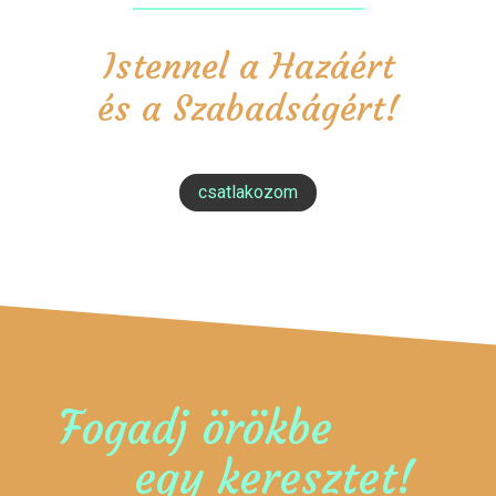
Istennel a Hazáért
és a Szabadságért!
csatlakozom
Fogadj örökbe
egy keresztet!