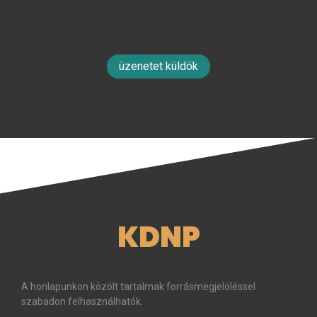
üzenetet küldök
KDNP
A honlapunkon közölt tartalmak forrásmegjelöléssel
szabadon felhasználhatók.