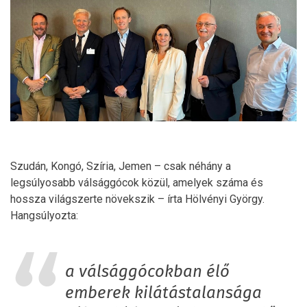
Szudán, Kongó, Szíria, Jemen – csak néhány a
legsúlyosabb válsággócok közül, amelyek száma és
hossza világszerte növekszik – írta Hölvényi György.
Hangsúlyozta:
a válsággócokban élő
emberek kilátástalansága