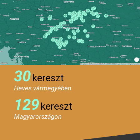
30
kereszt
Heves vármegyében
129
kereszt
Magyarországon