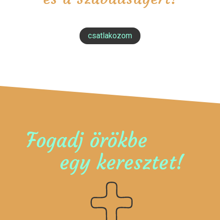
csatlakozom
Fogadj örökbe
egy keresztet!