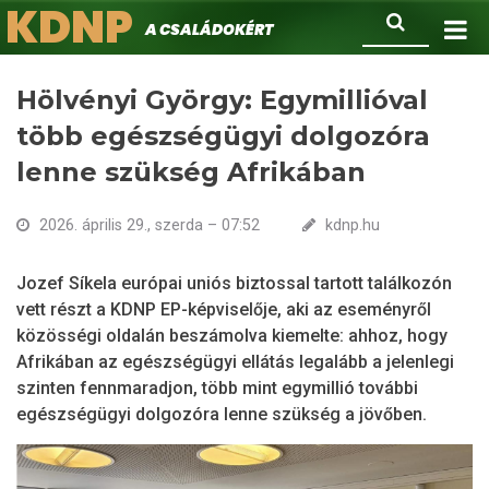
KDNP
Ugrás
Keresés
A családokért.
a
tartalomra
Hölvényi György: Egymillióval
több egészségügyi dolgozóra
lenne szükség Afrikában
2026. április 29., szerda – 07:52
kdnp.hu
Jozef Síkela európai uniós biztossal tartott találkozón
vett részt a KDNP EP-képviselője, aki az eseményről
közösségi oldalán beszámolva kiemelte: ahhoz, hogy
Afrikában az egészségügyi ellátás legalább a jelenlegi
szinten fennmaradjon, több mint egymillió további
egészségügyi dolgozóra lenne szükség a jövőben.