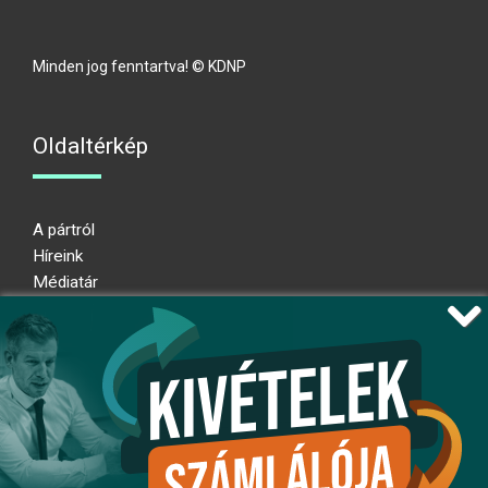
Minden jog fenntartva! © KDNP
Oldaltérkép
A pártról
Híreink
Médiatár
Impresszum
Adatkezelési nyilatkozat
Átláthatósági nyilatkozat
Ugrás az oldal tetejére
Kövessen minket!