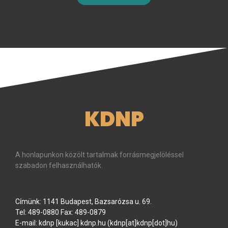
KDNP
A honlapunkon közölt tartalmak forrásmegjelöléssel
szabadon felhasználhatók.
Címünk: 1141 Budapest, Bazsarózsa u. 69.
Tel: 489-0880 Fax: 489-0879
E-mail:
kdnp
[kukac]
kdnp
.
hu
(kdnp[at]kdnp[dot]hu)