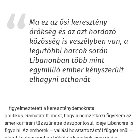
Ma ez az ősi keresztény
örökség és az azt hordozó
közösség is veszélyben van, a
legutóbbi harcok során
Libanonban több mint
egymillió ember kényszerült
elhagyni otthonát
– figyelmeztetett a kereszténydemokrata
politikus. Rámutatott: most, hogy a nemzetközi figyelem az
amerikai–iráni tűzszünetre összpontosul, ideje Libanonra is
figyelni. Az emberek – vallási hovatartozástól függetlenül –
életet, biztonságot és békét érdemelnek, nem pedig