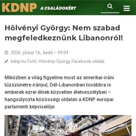
KDNP
Ugrás
Keresés
A családokért.
a
tartalomra
Hölvényi György: Nem szabad
megfeledkeznünk Libanonról!
2026. június 16., kedd – 09:04
kdnp.hu Fotó: Hölvényi György Facebook-oldala
Miközben a világ figyelme most az amerikai-iráni
tűzszünetre irányul, Dél-Libanonban továbbra is
emberek ezrei élnek közvetlen életveszélyben –
hangsúlyozta közösségi oldalán a KDNP európai
parlamenti képviselője.