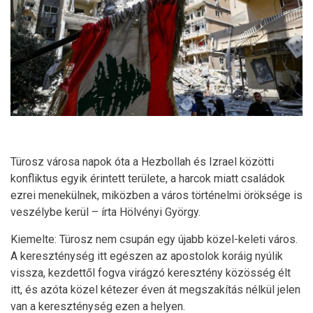
Türosz városa napok óta a Hezbollah és Izrael közötti
konfliktus egyik érintett területe, a harcok miatt családok
ezrei menekülnek, miközben a város történelmi öröksége is
veszélybe kerül – írta Hölvényi György.
Kiemelte: Türosz nem csupán egy újabb közel-keleti város.
A kereszténység itt egészen az apostolok koráig nyúlik
vissza, kezdettől fogva virágzó keresztény közösség élt
itt, és azóta közel kétezer éven át megszakítás nélkül jelen
van a kereszténység ezen a helyen.