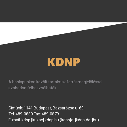
KDNP
A honlapunkon közölt tartalmak forrásmegjelöléssel
szabadon felhasználhatók.
Címünk: 1141 Budapest, Bazsarózsa u. 69.
Tel: 489-0880 Fax: 489-0879
E-mail:
kdnp
[kukac]
kdnp
.
hu
(kdnp[at]kdnp[dot]hu)