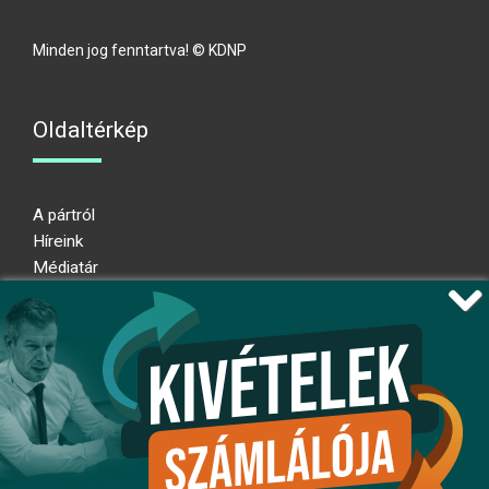
Minden jog fenntartva! © KDNP
Oldaltérkép
A pártról
Híreink
Médiatár
Impresszum
Adatkezelési nyilatkozat
Átláthatósági nyilatkozat
Ugrás az oldal tetejére
Kövessen minket!