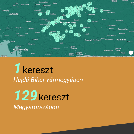
1
kereszt
Hajdú-Bihar vármegyében
129
kereszt
Magyarországon