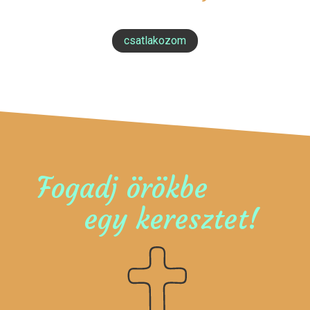
csatlakozom
Fogadj örökbe
egy keresztet!