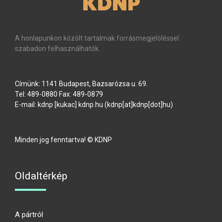
KDNP
A honlapunkon közölt tartalmak forrásmegjelöléssel
szabadon felhasználhatók.
Címünk: 1141 Budapest, Bazsarózsa u. 69.
Tel: 489-0880 Fax: 489-0879
E-mail:
kdnp
[kukac]
kdnp
.
hu
(kdnp[at]kdnp[dot]hu)
Minden jog fenntartva! © KDNP
Oldaltérkép
A pártról