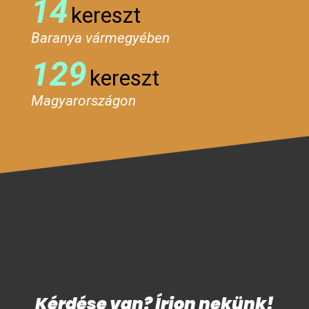
14
kereszt
Baranya vármegyében
129
kereszt
Magyarországon
Kérdése van? Írjon nekünk!