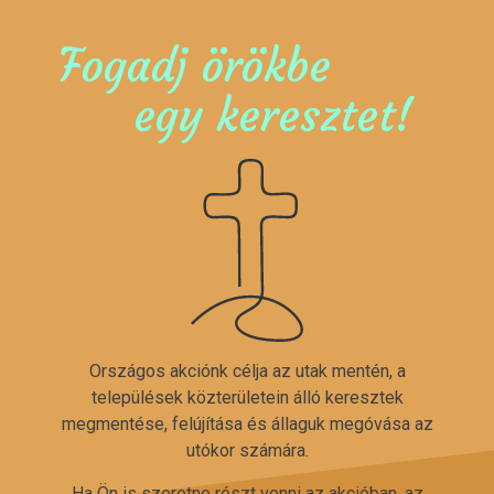
Fogadj örökbe
egy keresztet!
Országos akciónk célja az utak mentén, a
települések közterületein álló keresztek
megmentése, felújítása és állaguk megóvása az
utókor számára.
Ha Ön is szeretne részt venni az akcióban, az