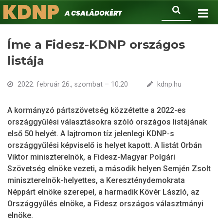
KDNP
Ugrás
Keresés
A családokért.
a
tartalomra
Íme a Fidesz-KDNP országos
listája
2022. február 26., szombat – 10:20
kdnp.hu
A kormányzó pártszövetség közzétette a 2022-es
országgyűlési választásokra szóló országos listájának
első 50 helyét. A lajtromon tíz jelenlegi KDNP-s
országgyűlési képviselő is helyet kapott. A listát Orbán
Viktor miniszterelnök, a Fidesz-Magyar Polgári
Szövetség elnöke vezeti, a második helyen Semjén Zsolt
miniszterelnök-helyettes, a Kereszténydemokrata
Néppárt elnöke szerepel, a harmadik Kövér László, az
Országgyűlés elnöke, a Fidesz országos választmányi
elnöke.