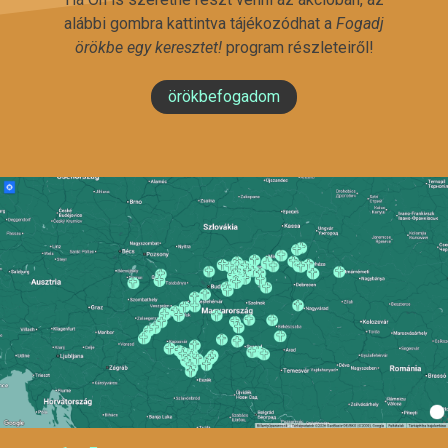
alábbi gombra kattintva tájékozódhat a
Fogadj
örökbe egy keresztet!
program részleteiről!
örökbefogadom