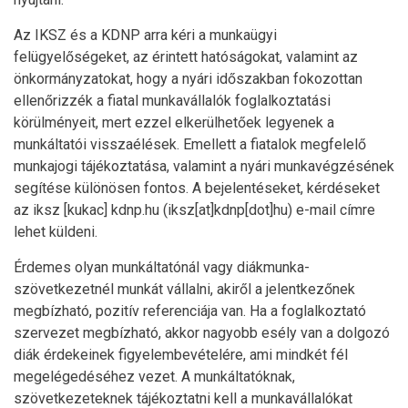
Az IKSZ és a KDNP arra kéri a munkaügyi
felügyelőségeket, az érintett hatóságokat, valamint az
önkormányzatokat, hogy a nyári időszakban fokozottan
ellenőrizzék a fiatal munkavállalók foglalkoztatási
körülményeit, mert ezzel elkerülhetőek legyenek a
munkáltatói visszaélések. Emellett a fiatalok megfelelő
munkajogi tájékoztatása, valamint a nyári munkavégzésének
segítése különösen fontos. A bejelentéseket, kérdéseket
az
iksz
[kukac]
kdnp
.
hu
(iksz[at]kdnp[dot]hu)
e-mail címre
lehet küldeni.
Érdemes olyan munkáltatónál vagy diákmunka-
szövetkezetnél munkát vállalni, akiről a jelentkezőnek
megbízható, pozitív referenciája van. Ha a foglalkoztató
szervezet megbízható, akkor nagyobb esély van a dolgozó
diák érdekeinek figyelembevételére, ami mindkét fél
megelégedéséhez vezet. A munkáltatóknak,
szövetkezeteknek tájékoztatni kell a munkavállalókat