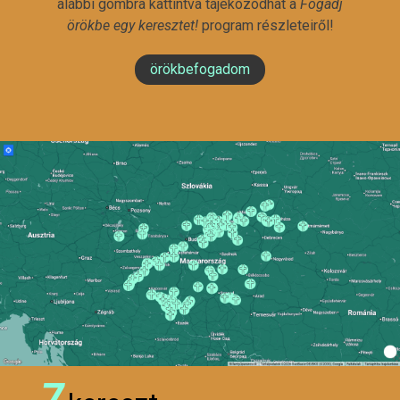
alábbi gombra kattintva tájékozódhat a
Fogadj
örökbe egy keresztet!
program részleteiről!
örökbefogadom
7