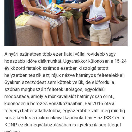
A nyári szünetben több ezer fiatal vállal rövidebb vagy
hosszabb időre diákmunkát. Ugyanakkor különösen a 15-24
év közötti fiatalok számos esetben kiszolgáltatott
helyzetben teszik ezt, rájuk nézve hátrányos feltételekkel.
Gyakran szerződést sem kötnek velük, de előfordul a
szóban megbeszélt feltétek utólagos, egyoldalú
módosítása, amely a munkavállalót hátrányosan érinti,
különösen a bérezés vonatkozásában. Bár 2016 óta a
törvényi háttér átláthatóbbá, egyszerűbbé vált, még mindig
sok a kérdés a diákmunkával kapcsolatban – az IKSZ és a
KDNP ezek megválaszolásában is igyekszik segítséget
nyújtani.