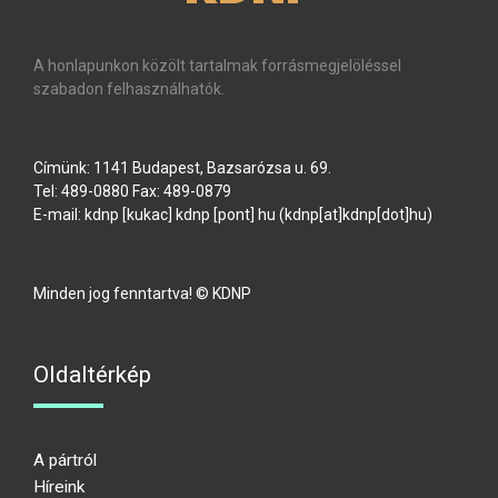
A honlapunkon közölt tartalmak forrásmegjelöléssel
szabadon felhasználhatók.
Címünk: 1141 Budapest, Bazsarózsa u. 69.
Tel: 489-0880 Fax: 489-0879
E-mail:
kdnp
[kukac]
kdnp
[pont]
hu
(kdnp[at]kdnp[dot]hu)
Minden jog fenntartva! © KDNP
Oldaltérkép
A pártról
Híreink