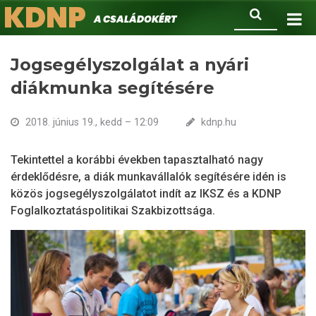
KDNP
Ugrás
Keresés
A családokért.
a
tartalomra
Jogsegélyszolgálat a nyári
diákmunka segítésére
2018. június 19., kedd – 12:09
kdnp.hu
Tekintettel a korábbi években tapasztalható nagy
érdeklődésre, a diák munkavállalók segítésére idén is
közös jogsegélyszolgálatot indít az IKSZ és a KDNP
Foglalkoztatáspolitikai Szakbizottsága.