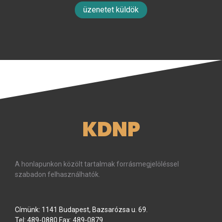
üzenetet küldök
KDNP
A honlapunkon közölt tartalmak forrásmegjelöléssel
szabadon felhasználhatók.
Címünk: 1141 Budapest, Bazsarózsa u. 69.
Tel: 489-0880 Fax: 489-0879