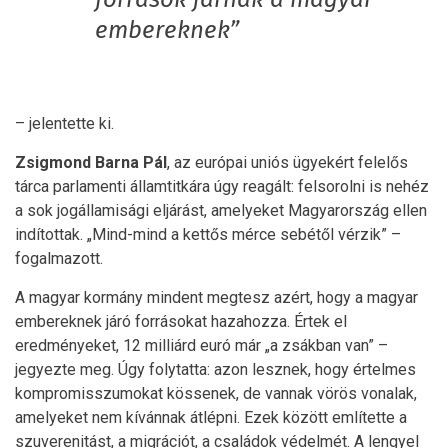
embereknek”
– jelentette ki.
Zsigmond Barna Pál
, az európai uniós ügyekért felelős
tárca parlamenti államtitkára úgy reagált: felsorolni is nehéz
a sok jogállamisági eljárást, amelyeket Magyarország ellen
indítottak. „Mind-mind a kettős mérce sebétől vérzik” –
fogalmazott.
A magyar kormány mindent megtesz azért, hogy a magyar
embereknek járó forrásokat hazahozza. Értek el
eredményeket, 12 milliárd euró már „a zsákban van” –
jegyezte meg. Úgy folytatta: azon lesznek, hogy értelmes
kompromisszumokat kössenek, de vannak vörös vonalak,
amelyeket nem kívánnak átlépni. Ezek között említette a
szuverenitást, a migrációt, a családok védelmét. A lengyel