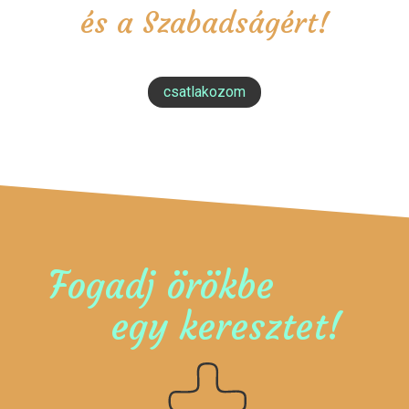
és a Szabadságért!
csatlakozom
Fogadj örökbe
egy keresztet!