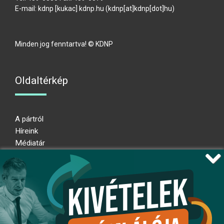
E-mail:
kdnp
[kukac]
kdnp
.
hu
(kdnp[at]kdnp[dot]hu)
Minden jog fenntartva! © KDNP
Oldaltérkép
A pártról
Híreink
Médiatár
Impresszum
Adatkezelési nyilatkozat
Átláthatósági nyilatkozat
Ugrás az oldal tetejére
Kövessen minket!