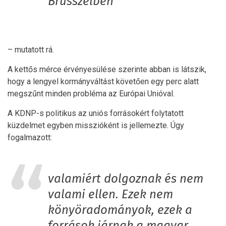
Brüsszelben”
– mutatott rá.
A kettős mérce érvényesülése szerinte abban is látszik,
hogy a lengyel kormányváltást követően egy perc alatt
megszűnt minden probléma az Európai Unióval.
A KDNP-s politikus az uniós forrásokért folytatott
küzdelmet egyben misszióként is jellemezte. Úgy
fogalmazott:
valamiért dolgoznak és nem
valami ellen. Ezek nem
könyöradományok, ezek a
források járnak a magyar