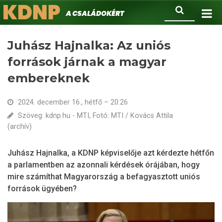
KDNP
Ugrás
Keresés
A családokért.
a
tartalomra
Juhász Hajnalka: Az uniós
források járnak a magyar
embereknek
2024. december 16., hétfő – 20:26
Szöveg: kdnp.hu - MTI, Fotó: MTI / Kovács Attila
(archív)
Juhász Hajnalka, a KDNP képviselője azt kérdezte hétfőn
a parlamentben az azonnali kérdések órájában, hogy
mire számíthat Magyarország a befagyasztott uniós
források ügyében?