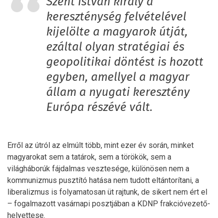
Szent István király a
kereszténység felvételével
kijelölte a magyarok útját,
ezáltal olyan stratégiai és
geopolitikai döntést is hozott
egyben, amellyel a magyar
állam a nyugati keresztény
Európa részévé vált.
Erről az útról az elmúlt több, mint ezer év során, minket
magyarokat sem a tatárok, sem a törökök, sem a
világháborúk fájdalmas vesztesége, különösen nem a
kommunizmus pusztító hatása nem tudott eltántorítani, a
liberalizmus is folyamatosan üt rajtunk, de sikert nem ért el
– fogalmazott vasárnapi posztjában a KDNP frakcióvezető-
helyettese.