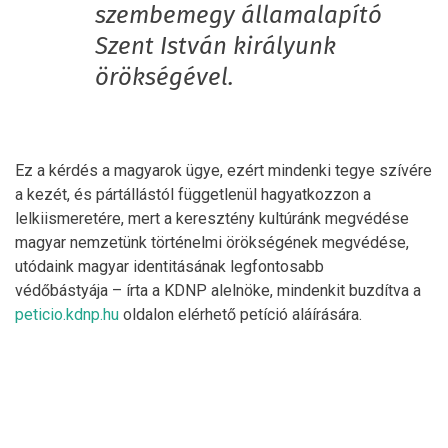
szembemegy államalapító
Szent István királyunk
örökségével.
Ez a kérdés a magyarok ügye, ezért mindenki tegye szívére
a kezét, és pártállástól függetlenül hagyatkozzon a
lelkiismeretére, mert a keresztény kultúránk megvédése
magyar nemzetünk történelmi örökségének megvédése,
utódaink magyar identitásának legfontosabb
védőbástyája – írta a KDNP alelnöke, mindenkit buzdítva a
peticio.kdnp.hu
oldalon elérhető petíció aláírására.