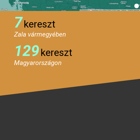
7
kereszt
Zala vármegyében
129
kereszt
Magyarországon