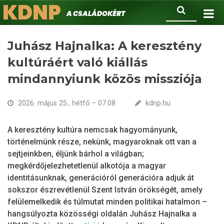
KDNP
Ugrás
Keresés
A családokért.
a
tartalomra
Juhász Hajnalka: A keresztény
kultúráért való kiállás
mindannyiunk közös missziója
2026. május 25., hétfő – 07:08
kdnp.hu
A keresztény kultúra nemcsak hagyományunk,
történelmünk része, nekünk, magyaroknak ott van a
sejtjeinkben, éljünk bárhol a világban;
megkérdőjelezhetetlenül alkotója a magyar
identitásunknak, generációról generációra adjuk át
sokszor észrevétlenül Szent István örökségét, amely
felülemelkedik és túlmutat minden politikai hatalmon –
hangsúlyozta közösségi oldalán Juhász Hajnalka a