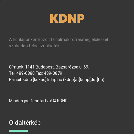
KDNP
A honlapunkon közölt tartalmak forrásmegjelöléssel
szabadon felhasználhatók.
Címünk: 1141 Budapest, Bazsarózsa u. 69.
Tel: 489-0880 Fax: 489-0879
E-mail:
kdnp
[kukac]
kdnp
.
hu
(kdnp[at]kdnp[dot]hu)
Minden jog fenntartva! © KDNP
Oldaltérkép