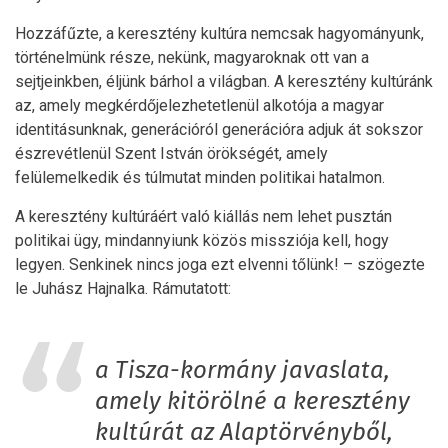
Hozzáfűzte, a keresztény kultúra nemcsak hagyományunk,
történelmünk része, nekünk, magyaroknak ott van a
sejtjeinkben, éljünk bárhol a világban. A keresztény kultúránk
az, amely megkérdőjelezhetetlenül alkotója a magyar
identitásunknak, generációról generációra adjuk át sokszor
észrevétlenül Szent István örökségét, amely
felülemelkedik és túlmutat minden politikai hatalmon.
A keresztény kultúráért való kiállás nem lehet pusztán
politikai ügy, mindannyiunk közös missziója kell, hogy
legyen. Senkinek nincs joga ezt elvenni tőlünk! – szögezte
le Juhász Hajnalka. Rámutatott:
a Tisza-kormány javaslata,
amely kitörölné a keresztény
kultúrát az Alaptörvényből,