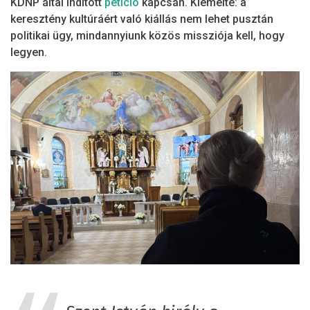
KDNP által indított
petíció
kapcsán. Kiemelte: a
keresztény kultúráért való kiállás nem lehet pusztán
politikai ügy, mindannyiunk közös missziója kell, hogy
legyen.