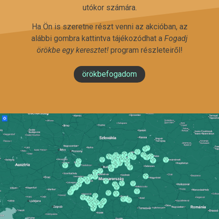
utókor számára.
Ha Ön is szeretne részt venni az akcióban, az
alábbi gombra kattintva tájékozódhat a
Fogadj
örökbe egy keresztet!
program részleteiről!
örökbefogadom