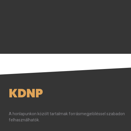
KDNP
A honlapunkon közölt tartalmak forrásmegjelöléssel szabadon
felhasználhatók.