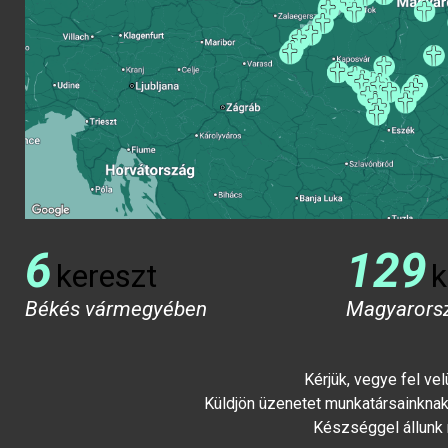
6
129
kereszt
k
Békés vármegyében
Magyarors
Kérjük, vegye fel ve
Küldjön üzenetet munkatársainknak 
Készséggel állunk