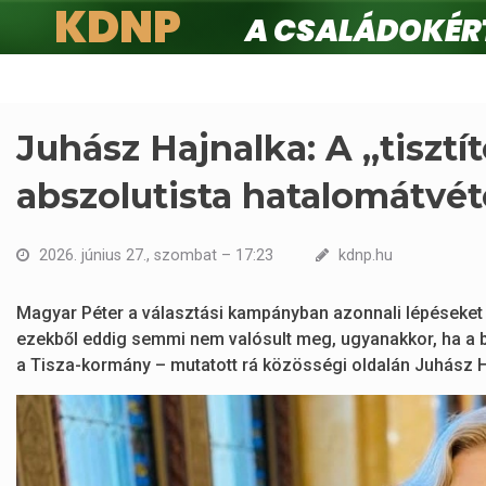
KDNP
A családokért.
Ugrás
a
tartalomra
Juhász Hajnalka: A „tisztít
abszolutista hatalomátvéte
2026. június 27., szombat – 17:23
kdnp.hu
Magyar Péter a választási kampányban azonnali lépéseket 
ezekből eddig semmi nem valósult meg, ugyanakkor, ha a br
a Tisza-kormány – mutatott rá közösségi oldalán Juhász H