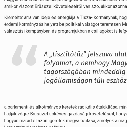
amikor viszont Brüsszel követeléseiről van szó, akkor azonnal
Kiemelte: arra van ideje és energiája a Tisza- kormánynak, h
érdemi kormányzás helyett belpolitikai válságot teremtsen Mag
választási kampányban és programjukban a csillagokat is leígér
A „tisztítótűz” jelszava al
folyamat, a nemhogy Magy
tagországában mindeddig 
jogállamiságon túli eszköz
a parlamenti és alkotmányos keretek radikális átalakítása, min
hajtják végre Brüsszel sokéves gazdasági követeléseit, hogya
hogyan marad el azon ígéretek megvalósítása, amelyek a magya