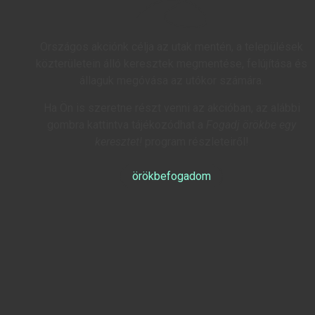
Országos akciónk célja az utak mentén, a települések
közterületein álló keresztek megmentése, felújítása és
állaguk megóvása az utókor számára.
Ha Ön is szeretne részt venni az akcióban, az alábbi
gombra kattintva tájékozódhat a
Fogadj örökbe egy
keresztet!
program részleteiről!
örökbefogadom