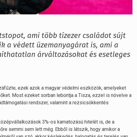
stopot, ami több tízezer családot sújt
ik a védett üzemanyagárat is, ami a
íthatatlan árváltozásokat és esetleges
ozzáfűzte, ezek azok a magyar védelmi eszközök, amelyeket
a őket. Most ezeket sorban lebontja a Tisza, ezzel is növelve a
ládtámogatási rendszer, valamint a rezsicsökkentés
 középvállalkozások 3%-os kamatozású hitelét is, de a
re semmi sem lett még. Ebből is látszik, hogy amikor a
méről van szó, akkor késlekedés, halogatás és terelés van,