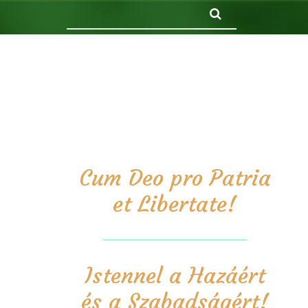
Keresés
Cum Deo pro Patria
et Libertate!
Istennel a Hazáért
és a Szabadságért!