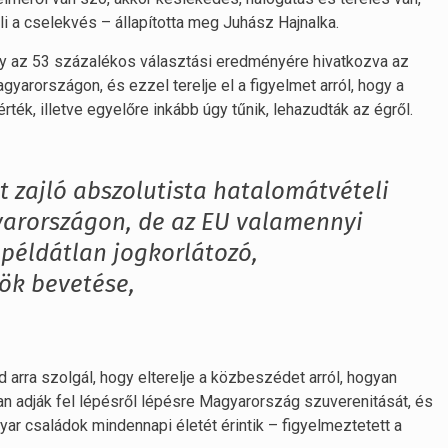
i a cselekvés – állapította meg Juhász Hajnalka.
ogy az 53 százalékos választási eredményére hivatkozva az
yarországon, és ezzel terelje el a figyelmet arról, hogy a
ték, illetve egyelőre inkább úgy tűnik, lehazudták az égről.
att zajló abszolutista hatalomátvételi
arországon, de az EU valamennyi
példátlan jogkorlátozó,
ök bevetése,
d arra szolgál, hogy elterelje a közbeszédet arról, hogyan
n adják fel lépésről lépésre Magyarország szuverenitását, és
r családok mindennapi életét érintik – figyelmeztetett a