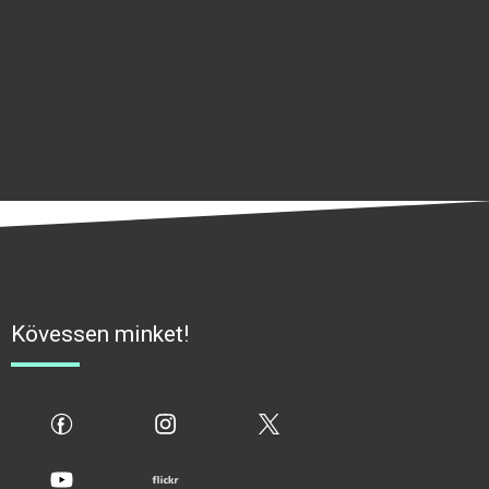
Kövessen minket!
fb
ig
x
yt
flickr