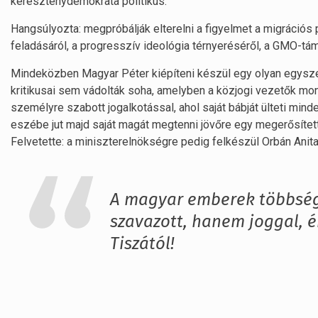
kereszténydemokrata politikus.
Hangsúlyozta: megpróbálják elterelni a figyelmet a migrációs 
feladásáról, a progresszív ideológia térnyeréséről, a GMO-tá
Mindeközben Magyar Péter kiépíteni készül egy olyan egysze
kritikusai sem vádolták soha, amelyben a közjogi vezetők mond
személyre szabott jogalkotással, ahol saját bábját ülteti mind
eszébe jut majd saját magát megtenni jövőre egy megerősített
Felvetette: a miniszterelnökségre pedig felkészül Orbán Anit
A magyar emberek többség
szavazott, hanem joggal, 
Tiszától!