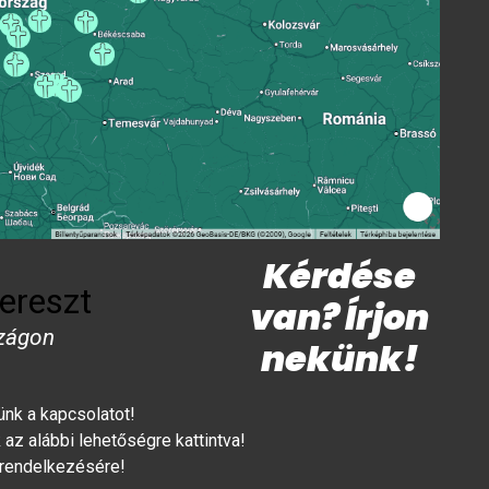
Kérdése
ereszt
van? Írjon
zágon
nekünk!
lünk a kapcsolatot!
az alábbi lehetőségre kattintva!
 rendelkezésére!