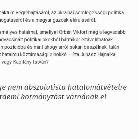
paktum végrehajtásáról, az ukrajnai semlegességi politika
mogatásáról és a magyar gazdák elárulásáról.
mélyes hatalmat, amellyel Orbán Viktort még a legvadabb
vacsinált politikai okokból bármikor eltávolíthatóak
en pozícióba és mint ahogy arról sokan beszélnek, talán
 hatalmú köztársasági elnökké – írta Juhász Hajnalka.
a vagy Kapitány István?
e nem abszolutista hatalomátvételre
érdemi kormányzást várnának el