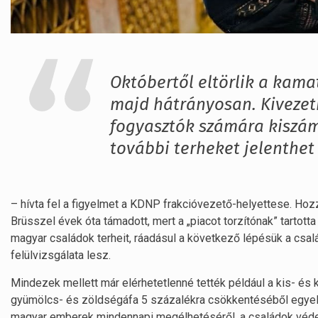
Októbertől eltörlik a kamat
majd hátrányosan. Kivezet
fogyasztók számára kiszám
további terheket jelenthet
– hívta fel a figyelmet a KDNP frakcióvezető-helyettese. H
Brüsszel évek óta támadott, mert a „piacot torzítónak” tartott
magyar családok terheit, ráadásul a következő lépésük a csa
felülvizsgálata lesz.
Mindezek mellett már elérhetetlenné tették például a kis- és
gyümölcs- és zöldségáfa 5 százalékra csökkentéséből egyelő
magyar emberek mindennapi megélhetéséről, a családok védel