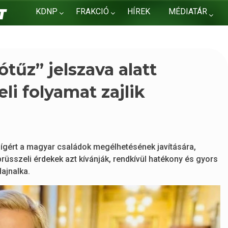
KDNP
FRAKCIÓ
HÍREK
MÉDIATÁR
KAPCSOLAT
ótűz” jelszava alatt
li folyamat zajlik
ígért a magyar családok megélhetésének javítására,
üsszeli érdekek azt kívánják, rendkívül hatékony és gyors
ajnalka.