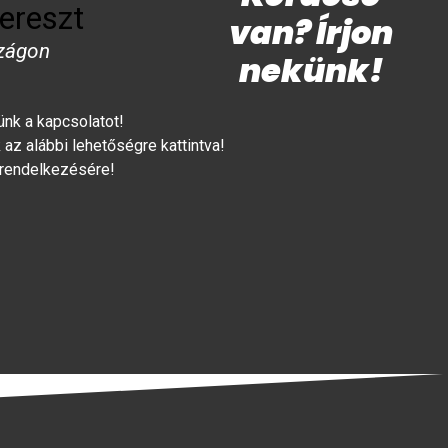
ereszt
van? Írjon
zágon
nekünk!
lünk a kapcsolatot!
az alábbi lehetőségre kattintva!
 rendelkezésére!