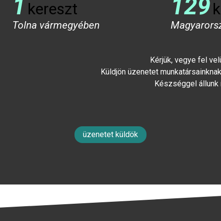
1
129
kereszt
k
Tolna vármegyében
Magyarors
Kérjük, vegye fel ve
Küldjön üzenetet munkatársainknak 
Készséggel állunk
üzenetet küldök