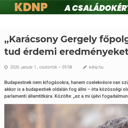
KDNP
A családokért.
Ugrás
a
tartalomra
„Karácsony Gergely főpol
tud érdemi eredményeket
2026. január 1., csütörtök – 09:58
kdnp.hu
Budapestnek nem kifogásokra, hanem cselekvésre van szü
akkor is a budapestiek oldalán fog állni – írta közösségi o
parlamenti államtitkára. Közölte: „ez a mi újévi fogadalmun