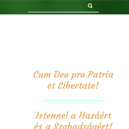
Keresés
Cum Deo pro Patria
et Libertate!
Istennel a Hazáért
és a Szabadságért!