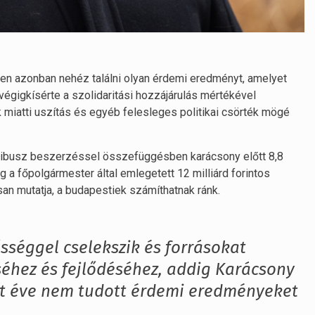
ben azonban nehéz találni olyan érdemi eredményt, amelyet
égigkísérte a szolidaritási hozzájárulás mértékével
miatti uszítás és egyéb felesleges politikai csörték mögé
rolibusz beszerzéssel összefüggésben karácsony előtt 8,8
g a főpolgármester által emlegetett 12 milliárd forintos
san mutatja, a budapestiek számíthatnak ránk.
sséggel cselekszik és forrásokat
éhez és fejlődéséhez, addig Karácsony
at éve nem tudott érdemi eredményeket