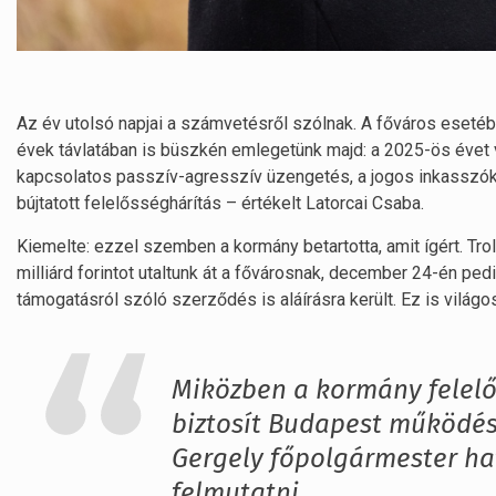
Az év utolsó napjai a számvetésről szólnak. A főváros eseté
évek távlatában is büszkén emlegetünk majd: a 2025-ös évet v
kapcsolatos passzív-agresszív üzengetés, a jogos inkasszók 
bújtatott felelősséghárítás – értékelt Latorcai Csaba.
Kiemelte: ezzel szemben a kormány betartotta, amit ígért. T
milliárd forintot utaltunk át a fővárosnak, december 24-én pedi
támogatásról szóló szerződés is aláírásra került. Ez is világo
Miközben a kormány felelő
biztosít Budapest működés
Gergely főpolgármester h
felmutatni