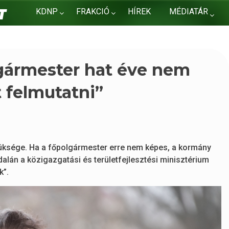
KDNP
FRAKCIÓ
HÍREK
MÉDIATÁR
KAPCSOLAT
gármester hat éve nem
 felmutatni”
ksége. Ha a főpolgármester erre nem képes, a kormány
ldalán a közigazgatási és területfejlesztési minisztérium
k”.