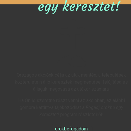
egy keresztet!
Országos akciónk célja az utak mentén, a települések
közterületein álló keresztek megmentése, felújítása és
állaguk megóvása az utókor számára.
Ha Ön is szeretne részt venni az akcióban, az alábbi
gombra kattintva tájékozódhat a
Fogadj örökbe egy
keresztet!
program részleteiről!
örökbefogadom