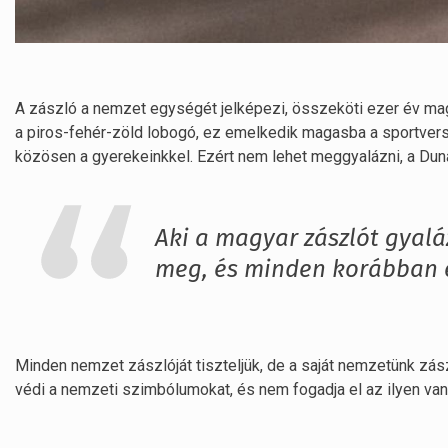
A zászló a nemzet egységét jelképezi, összeköti ezer év 
a piros-fehér-zöld lobogó, ez emelkedik magasba a sportverse
közösen a gyerekeinkkel. Ezért nem lehet meggyalázni, a Duná
Aki a magyar zászlót gyalá
meg, és minden korábban 
Minden nemzet zászlóját tiszteljük, de a saját nemzetünk zászl
védi a nemzeti szimbólumokat, és nem fogadja el az ilyen va