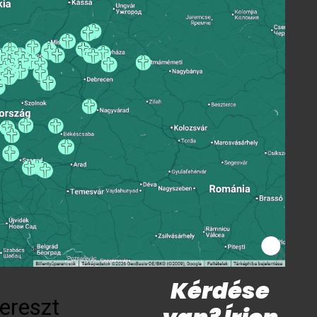
Kérdése
ereszt