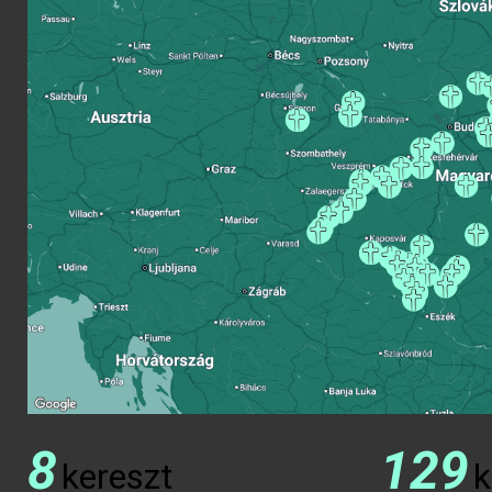
8
129
kereszt
k