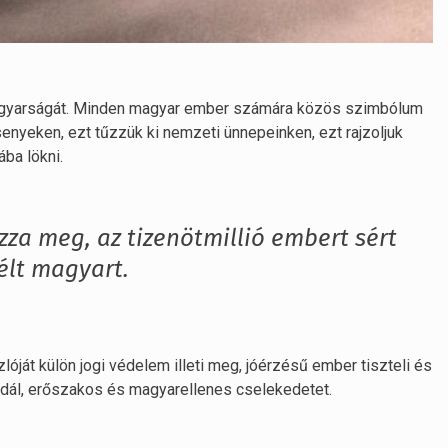
magyarságát. Minden magyar ember számára közös szimbólum
nyeken, ezt tűzzük ki nemzeti ünnepeinken, ezt rajzoljuk
ba lökni.
zza meg, az tizenötmillió embert sért
élt magyart.
óját külön jogi védelem illeti meg, jóérzésű ember tiszteli és
ndál, erőszakos és magyarellenes cselekedetet.