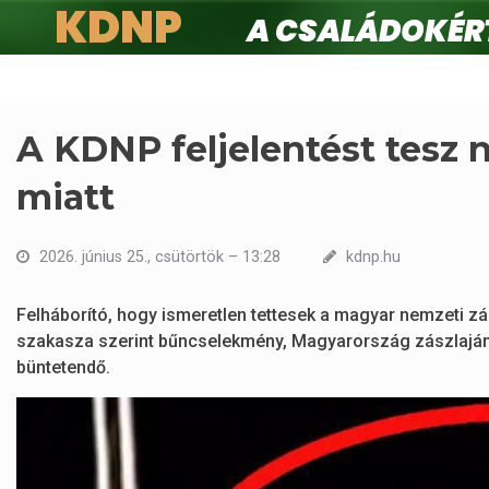
KDNP
A családokért.
Ugrás
a
tartalomra
A KDNP feljelentést tesz 
miatt
2026. június 25., csütörtök – 13:28
kdnp.hu
Felháborító, hogy ismeretlen tettesek a magyar nemzeti zás
szakasza szerint bűncselekmény, Magyarország zászlajá
büntetendő.