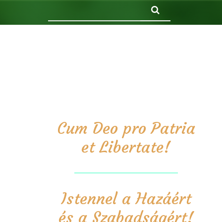
Keresés
Cum Deo pro Patria
et Libertate!
Istennel a Hazáért
és a Szabadságért!