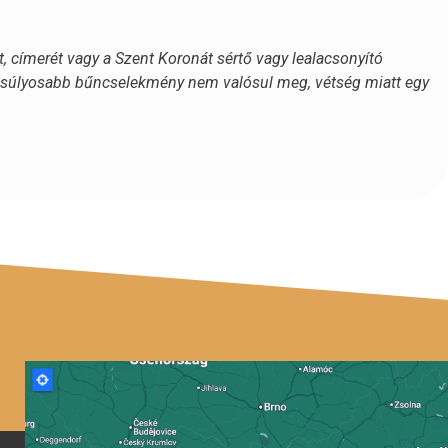
, címerét vagy a Szent Koronát sértő vagy lealacsonyító
a súlyosabb bűncselekmény nem valósul meg, vétség miatt egy