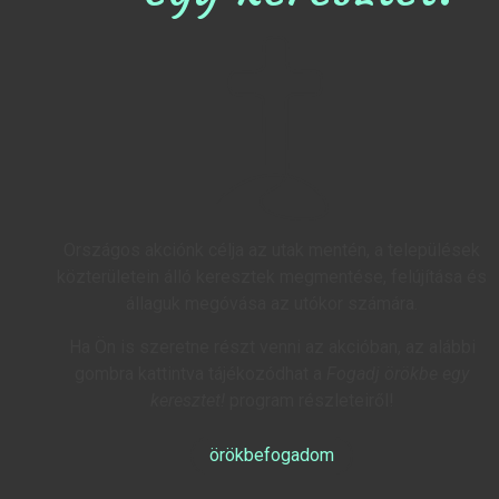
Országos akciónk célja az utak mentén, a települések
közterületein álló keresztek megmentése, felújítása és
állaguk megóvása az utókor számára.
Ha Ön is szeretne részt venni az akcióban, az alábbi
gombra kattintva tájékozódhat a
Fogadj örökbe egy
keresztet!
program részleteiről!
örökbefogadom