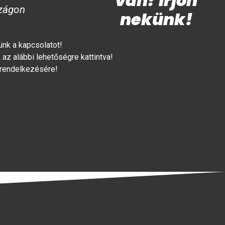
van? Írjon
zágon
nekünk!
lünk a kapcsolatot!
az alábbi lehetőségre kattintva!
 rendelkezésére!