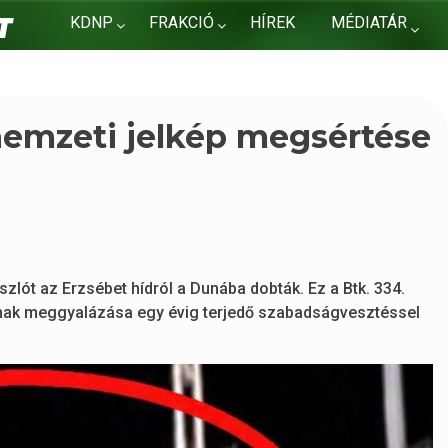
KDNP
FRAKCIÓ
HÍREK
MÉDIATÁR
KAPCSOLAT
nemzeti jelkép megsértése
zlót az Erzsébet hídról a Dunába dobták. Ez a Btk. 334.
nak meggyalázása egy évig terjedő szabadságvesztéssel