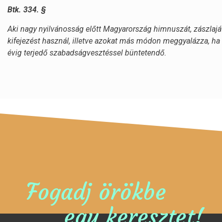
Btk. 334. §
Aki nagy nyilvánosság előtt Magyarország himnuszát, zászlaját
kifejezést használ, illetve azokat más módon meggyalázza, h
évig terjedő szabadságvesztéssel büntetendő.
Fogadj örökbe
egy keresztet!