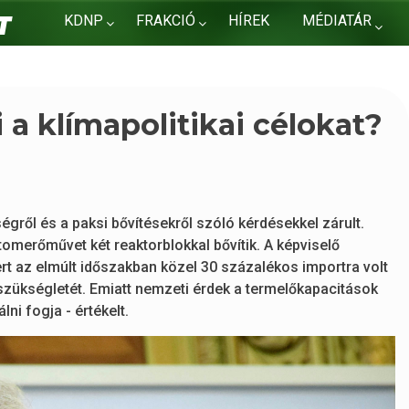
KDNP
FRAKCIÓ
HÍREK
MÉDIATÁR
KAPCSOLAT
 a klímapolitikai célokat?
égről és a paksi bővítésekről szóló kérdésekkel zárult.
omerőművet két reaktorblokkal bővítik. A képviselő
ert az elmúlt időszakban közel 30 százalékos importra volt
zükségletét. Emiatt nemzeti érdek a termelőkapacitások
ni fogja - értékelt.