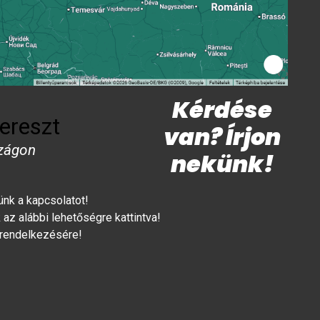
Kérdése
ereszt
van? Írjon
zágon
nekünk!
lünk a kapcsolatot!
az alábbi lehetőségre kattintva!
 rendelkezésére!