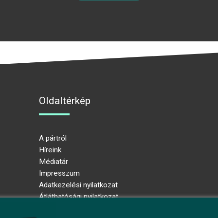
Oldaltérkép
A pártról
Híreink
Médiatár
Impresszum
Adatkezelési nyilatkozat
Átláthatósági nyilatkozat
Ugrás az oldal tetejére