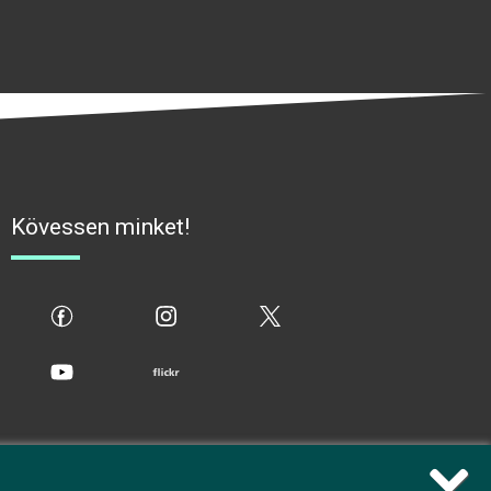
Kövessen minket!
fb
ig
x
yt
flickr