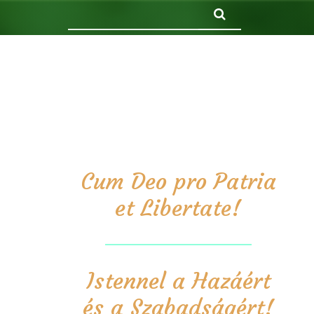
Keresés
Cum Deo pro Patria
et Libertate!
Istennel a Hazáért
és a Szabadságért!