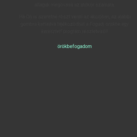
állaguk megóvása az utókor számára.
Ha Ön is szeretne részt venni az akcióban, az alábbi
gombra kattintva tájékozódhat a
Fogadj örökbe egy
keresztet!
program részleteiről!
örökbefogadom