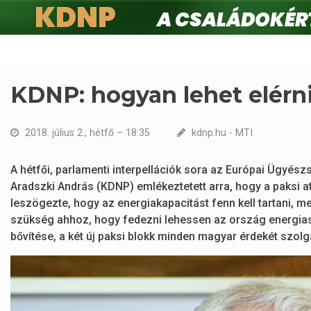
KDNP
A családokért.
Ugrás
a
tartalomra
KDNP: hogyan lehet elérni
2018. július 2., hétfő – 18:35
kdnp.hu - MTI
A hétfői, parlamenti interpellációk sora az Európai Ügyészs
Aradszki András (KDNP) emlékeztetett arra, hogy a paksi at
leszögezte, hogy az energiakapacitást fenn kell tartani, m
szükség ahhoz, hogy fedezni lehessen az ország energias
bővítése, a két új paksi blokk minden magyar érdekét szolgál