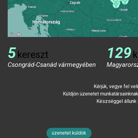
5
129
kereszt
k
Csongrád-Csanád vármegyében
Magyarors
Kérjük, vegye fel ve
Küldjön üzenetet munkatársainknak 
Készséggel állunk
üzenetet küldök