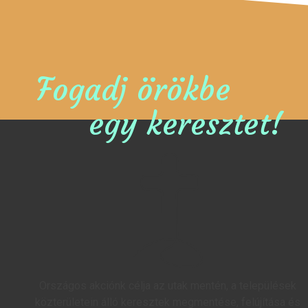
Fogadj örökbe
egy keresztet!
Országos akciónk célja az utak mentén, a települések
közterületein álló keresztek megmentése, felújítása és