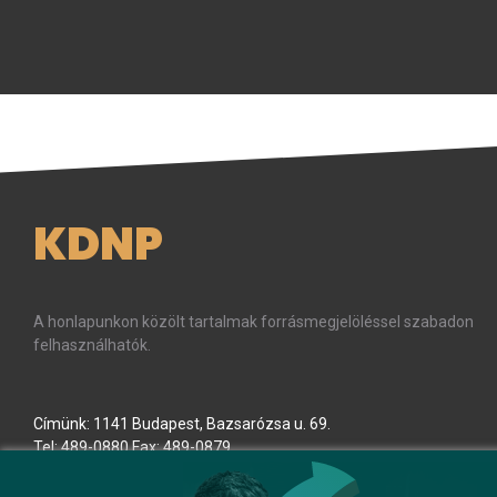
KDNP
A honlapunkon közölt tartalmak forrásmegjelöléssel szabadon
felhasználhatók.
Címünk: 1141 Budapest, Bazsarózsa u. 69.
Tel: 489-0880 Fax: 489-0879
E-mail:
kdnp
[kukac]
kdnp
.
hu
(kdnp[at]kdnp[dot]hu)