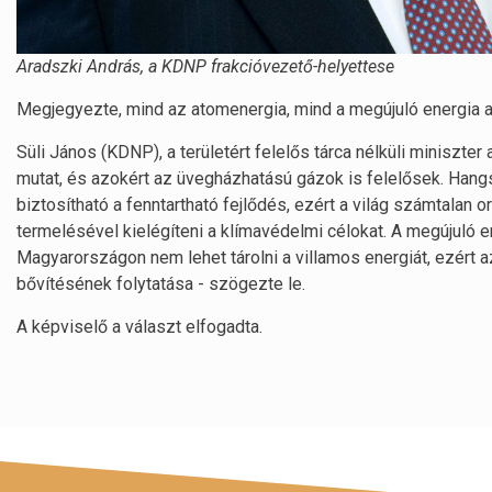
Aradszki András, a KDNP frakcióvezető-helyettese
Megjegyezte, mind az atomenergia, mind a megújuló energia al
Süli János (KDNP), a területért felelős tárca nélküli miniszte
mutat, és azokért az üvegházhatású gázok is felelősek. Hang
biztosítható a fenntartható fejlődés, ezért a világ számtala
termelésével kielégíteni a klímavédelmi célokat. A megújuló e
Magyarországon nem lehet tárolni a villamos energiát, ezért
bővítésének folytatása - szögezte le.
A képviselő a választ elfogadta.