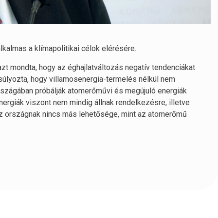
kalmas a klímapolitikai célok elérésére.
r azt mondta, hogy az éghajlatváltozás negatív tendenciákat
súlyozta, hogy villamosenergia-termelés nélkül nem
n országában próbálják atomerőművi és megújuló energiák
nergiák viszont nem mindig állnak rendelkezésre, illetve
 az országnak nincs más lehetősége, mint az atomerőmű