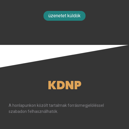
üzenetet küldök
KDNP
A honlapunkon közölt tartalmak forrásmegjelöléssel
szabadon felhasználhatók.