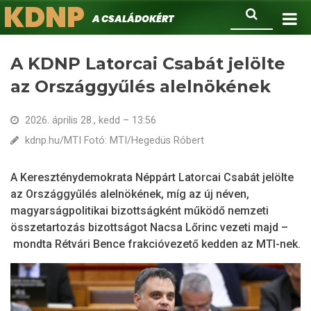
KDNP
Ugrás
Keresés
A családokért.
a
tartalomra
A KDNP Latorcai Csabát jelölte
az Országgyűlés alelnökének
2026. április 28., kedd – 13:56
kdnp.hu/MTI Fotó: MTI/Hegedüs Róbert
A Kereszténydemokrata Néppárt Latorcai Csabát jelölte
az Országgyűlés alelnökének, míg az új néven,
magyarságpolitikai bizottságként működő nemzeti
összetartozás bizottságot Nacsa Lőrinc vezeti majd –
mondta Rétvári Bence frakcióvezető kedden az MTI-nek.