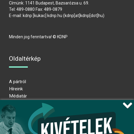
Címünk: 1141 Budapest, Bazsarózsa u. 69.
Tel: 489-0880 Fax: 489-0879
E-mail:
kdnp
[kukac]
kdnp
.
hu
(kdnp[at]kdnp[dot]hu)
Minden jog fenntartva! © KDNP
Oldaltérkép
A pártról
Híreink
Médiatár
Impresszum
Adatkezelési nyilatkozat
Átláthatósági nyilatkozat
Ugrás az oldal tetejére