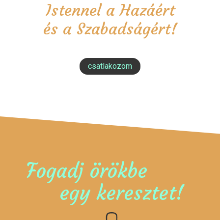
Istennel a Hazáért
és a Szabadságért!
csatlakozom
Fogadj örökbe
egy keresztet!