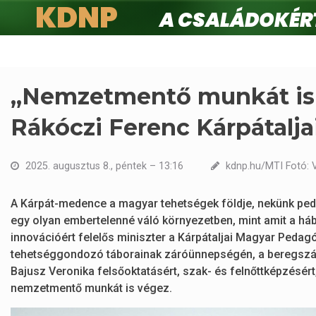
KDNP
A családokért.
Ugrás
a
tartalomra
„Nemzetmentő munkát is v
Rákóczi Ferenc Kárpátalja
2025. augusztus 8., péntek – 13:16
kdnp.hu/MTI Fotó: 
A Kárpát-medence a magyar tehetségek földje, nekünk pedi
egy olyan embertelenné váló környezetben, mint amit a hábo
innovációért felelős miniszter a Kárpátaljai Magyar Peda
tehetséggondozó táborainak záróünnepségén, a beregszászi
Bajusz Veronika felsőoktatásért, szak- és felnőttképzésért,
nemzetmentő munkát is végez.