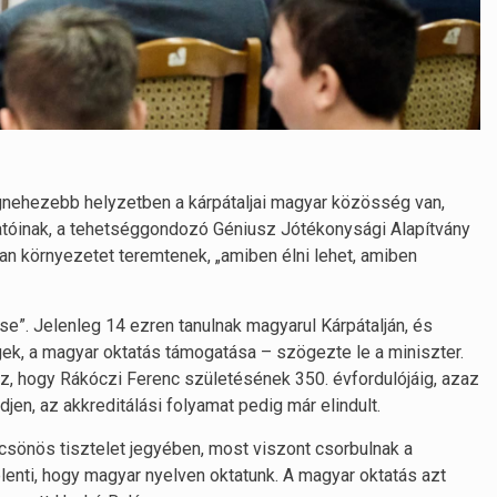
egnehezebb helyzetben a kárpátaljai magyar közösség van,
atóinak, a tehetséggondozó Géniusz Jótékonysági Alapítvány
n környezetet teremtenek, „amiben élni lehet, amiben
e”. Jelenleg 14 ezren tanulnak magyarul Kárpátalján, és
, a magyar oktatás támogatása – szögezte le a miniszter.
az, hogy Rákóczi Ferenc születésének 350. évfordulójáig, azaz
jen, az akkreditálási folyamat pedig már elindult.
lcsönös tisztelet jegyében, most viszont csorbulnak a
lenti, hogy magyar nyelven oktatunk. A magyar oktatás azt