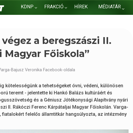
KDNP
FRAKCIÓ
HÍREK
MÉDIATÁR
KAPCSOLAT
égez a beregszászi II.
i Magyar Főiskola”
Varga-Bajusz Veronika Facebook-oldala
g kötelességünk a tehetségeket óvni, védeni, különösen
rú teremt - jelentette ki Hankó Balázs kultúráért és
gógusszövetség és a Géniusz Jótékonysági Alapítvány nyári
 II. Rákóczi Ferenc Kárpátaljai Magyar Főiskolán. Varga-
 fiatalokért felelős államtitkár hangsúlyozta, az intézmény