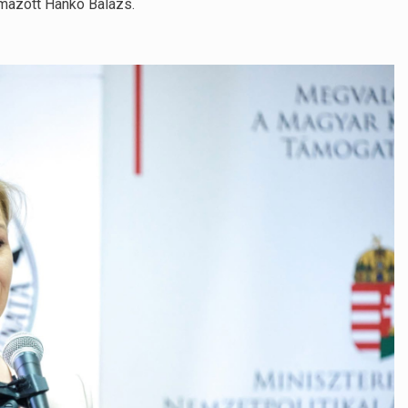
almazott Hankó Balázs.