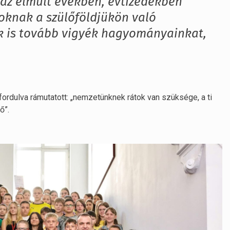
 az elmúlt években, évtizedekben
oknak a szülőföldjükön való
ők is tovább vigyék hagyományainkat,
fordulva rámutatott: „nemzetünknek rátok van szüksége, a ti
ő”.