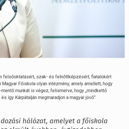
 felsőoktatásért, szak- és felnőttképzésért, fiatalokért
jai Magyar Főiskola olyan intézmény, amely amellett, hogy
mentő munkát is végez, felismerve, hogy „mindkettő
és így Kárpátalján megmaradjon a magyar jövő”.
dozási hálózat, amelyet a főiskola