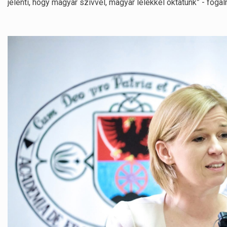
jelenti, hogy magyar szívvel, magyar lélekkel oktatunk” - fog