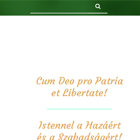
Keresés
Cum Deo pro Patria
et Libertate!
Istennel a Hazáért
és a Szabadságért!