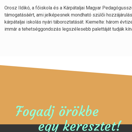
Orosz Ildikó, a főiskola és a Kárpátaljai Magyar Pedagógus
támogatásáért, ami jelképesnek mondható szülői hozzájárulás 
kárpátaljai iskolás nyári táboroztatását. Kiemelte: három évti
immár a tehetséggondozás legszélesebb palettáját tudják kíná
Fogadj örökbe
egy keresztet!