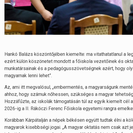
Hankó Balázs köszöntőjében kiemelte: ma vitathatatlanul a l
ezért külön köszönetet mondott a főiskola vezetőinek és okt
munkatársainak és a pedagógusszövetségnek azért, hogy olya
magyarnak lenni lehet”.
Az, ami itt megvalósul, „embermentés, a magyarságunk mentés
ahhoz, hogy számuk nőhessen, szükséges a magyar tehetségek
Hozzáfűzte, az iskolák támogatásán túl az egyik kiemelt cél 
2026-ig a II. Rákóczi Ferenc Főiskola egyetemi rangra emelked
Korábban Kárpátalján a népek békésen együtt tudtak élni a kö
magyarok kisebbségi jogai. „A magyar oktatás nem csak azt je