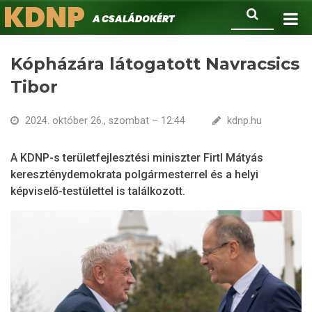
KDNP
Ugrás
Keresés
A családokért.
a
tartalomra
Kópházára látogatott Navracsics
Tibor
2024. október 26., szombat – 12:44
kdnp.hu
A KDNP-s területfejlesztési miniszter Firtl Mátyás
kereszténydemokrata polgármesterrel és a helyi
képviselő-testülettel is találkozott.