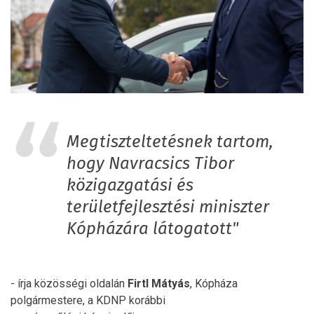
Megtiszteltetésnek tartom,
hogy Navracsics Tibor
közigazgatási és
területfejlesztési miniszter
Kópházára látogatott"
- írja közösségi oldalán
Firtl
Mátyás
, Kópháza
polgármestere, a KDNP korábbi