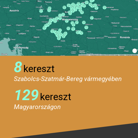
8
kereszt
Szabolcs-Szatmár-Bereg vármegyében
129
kereszt
Magyarországon