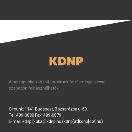
KDNP
A honlapunkon közölt tartalmak forrásmegjelöléssel
szabadon felhasználhatók.
Címünk: 1141 Budapest, Bazsarózsa u. 69.
Tel: 489-0880 Fax: 489-0879
E-mail:
kdnp
[kukac]
kdnp
.
hu
(kdnp[at]kdnp[dot]hu)