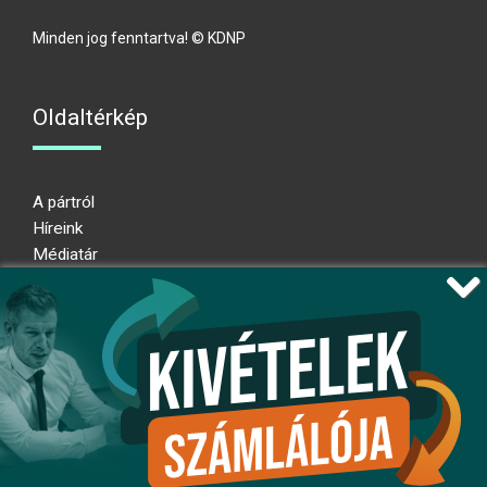
Minden jog fenntartva! © KDNP
Oldaltérkép
A pártról
Híreink
Médiatár
Impresszum
Adatkezelési nyilatkozat
Átláthatósági nyilatkozat
Ugrás az oldal tetejére
Kövessen minket!