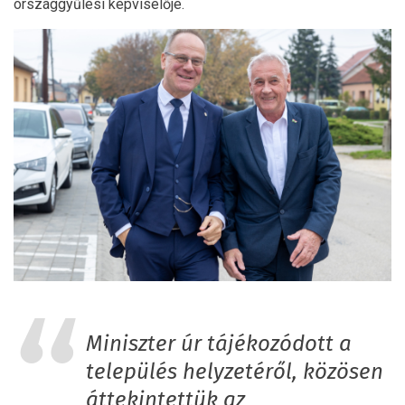
országgyűlési képviselője.
Miniszter úr tájékozódott a
település helyzetéről, közösen
áttekintettük az