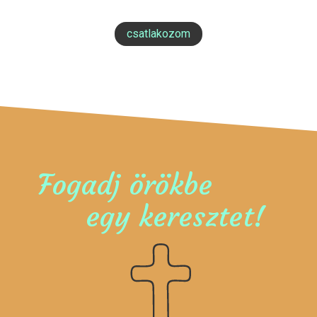
csatlakozom
Fogadj örökbe
egy keresztet!