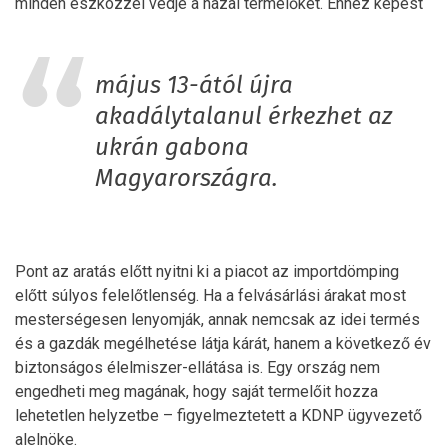
minden eszközzel védje a hazai termelőket. Ehhez képest
május 13-ától újra
akadálytalanul érkezhet az
ukrán gabona
Magyarországra.
Pont az aratás előtt nyitni ki a piacot az importdömping
előtt súlyos felelőtlenség. Ha a felvásárlási árakat most
mesterségesen lenyomják, annak nemcsak az idei termés
és a gazdák megélhetése látja kárát, hanem a következő év
biztonságos élelmiszer-ellátása is. Egy ország nem
engedheti meg magának, hogy saját termelőit hozza
lehetetlen helyzetbe – figyelmeztetett a KDNP ügyvezető
alelnöke.