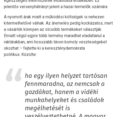
egészséges élelmiszerek előállítása érdekében. Ez
jelentős versenyhátrányt jelent a hazai termelők számára
A nyomott árak miatt a működési költségek is nehezen
kitermelhetővé válnak. Az áremelés pedig kockázatos, mert
a vásárlók könnyen az olcsóbb termékeket választják.
Emiatt végül egyre több termény maradhat eladatlanul a
raktárakban, ami hosszabb távon komoly veszteségeket
okozhat – fejtette ki a kereszténydemokrata
politikus. Közölte:
ha egy ilyen helyzet tartósan
fennmaradna, az nemcsak a
gazdákat, hanem a vidéki
munkahelyeket és családok
megélhetését is
veszélyeztethetné. A magyar