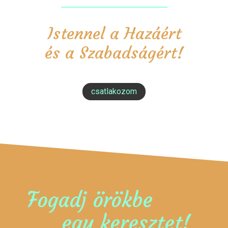
Istennel a Hazáért
és a Szabadságért!
csatlakozom
Fogadj örökbe
egy keresztet!