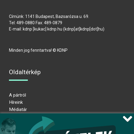
Címünk: 1141 Budapest, Bazsarózsa u. 69.
Tel: 489-0880 Fax: 489-0879
E-mail:
kdnp
[kukac]
kdnp
.
hu
(kdnp[at]kdnp[dot]hu)
Minden jog fenntartva! © KDNP
Oldaltérkép
A pártról
Híreink
Médiatár
Impresszum
Adatkezelési nyilatkozat
Átláthatósági nyilatkozat