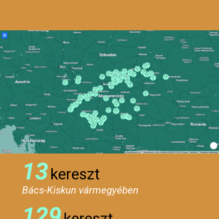
13
kereszt
Bács-Kiskun vármegyében
129
kereszt