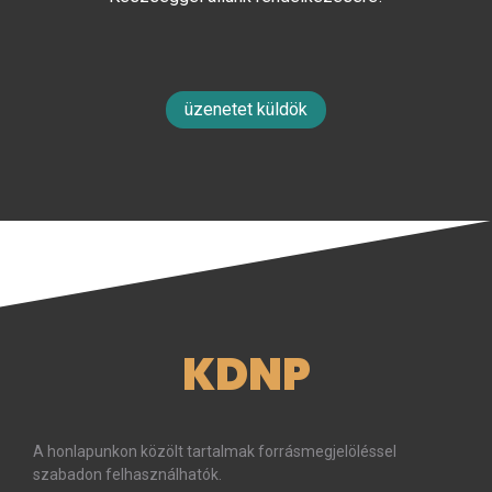
üzenetet küldök
KDNP
A honlapunkon közölt tartalmak forrásmegjelöléssel
szabadon felhasználhatók.