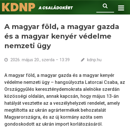
KDNP
Ugrás
Keresés
A családokért.
a
tartalomra
A magyar föld, a magyar gazda
és a magyar kenyér védelme
nemzeti ügy
2026. május 20., szerda – 13:39
kdnp.hu
A magyar föld, a magyar gazda és a magyar kenyér
védelme nemzeti ügy – hangsúlyozta Latorcai Csaba, az
Országgyűlés kereszténydemokrata alelnöke szerdán
közösségi oldalán, annak kapcsán, hogy május 13-án
hatályát vesztette az a veszélyhelyzeti rendelet, amely
megtiltotta az ukrán agrártermékek behozatalát
Magyarországra, és az új kormány azóta sem
gondoskodott az ukrán import korlátozásáról.